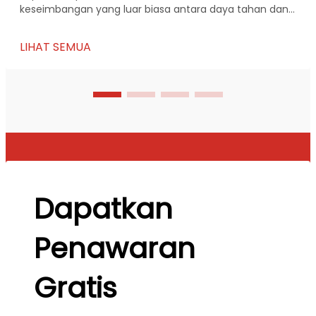
keseimbangan yang luar biasa antara daya tahan dan
estetika. Komposisi materialnya yang canggih
memastikan kekuatan dan ketahanan, sementara
LIHAT SEMUA
fleksibilitas desainnya memungkinkan aplikasi kreatif.
Industri seperti arsitektur...
Dapatkan
Penawaran
Gratis