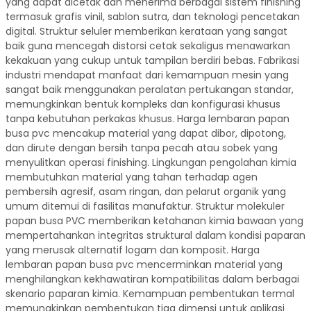
yang dapat dicetak dan menerima berbagai sistem finishing
termasuk grafis vinil, sablon sutra, dan teknologi pencetakan
digital. Struktur seluler memberikan kerataan yang sangat
baik guna mencegah distorsi cetak sekaligus menawarkan
kekakuan yang cukup untuk tampilan berdiri bebas. Fabrikasi
industri mendapat manfaat dari kemampuan mesin yang
sangat baik menggunakan peralatan pertukangan standar,
memungkinkan bentuk kompleks dan konfigurasi khusus
tanpa kebutuhan perkakas khusus. Harga lembaran papan
busa pvc mencakup material yang dapat dibor, dipotong,
dan dirute dengan bersih tanpa pecah atau sobek yang
menyulitkan operasi finishing. Lingkungan pengolahan kimia
membutuhkan material yang tahan terhadap agen
pembersih agresif, asam ringan, dan pelarut organik yang
umum ditemui di fasilitas manufaktur. Struktur molekuler
papan busa PVC memberikan ketahanan kimia bawaan yang
mempertahankan integritas struktural dalam kondisi paparan
yang merusak alternatif logam dan komposit. Harga
lembaran papan busa pvc mencerminkan material yang
menghilangkan kekhawatiran kompatibilitas dalam berbagai
skenario paparan kimia. Kemampuan pembentukan termal
memungkinkan pembentukan tiga dimensi untuk aplikasi