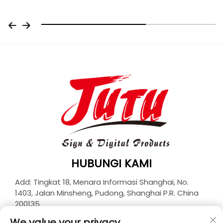
HUBUNGI KAMI
Add: Tingkat 18, Menara Informasi Shanghai, No.
1403, Jalan Minsheng, Pudong, Shanghai P.R. China
200135
Telp:
+86-21-33927426
We value your privacy