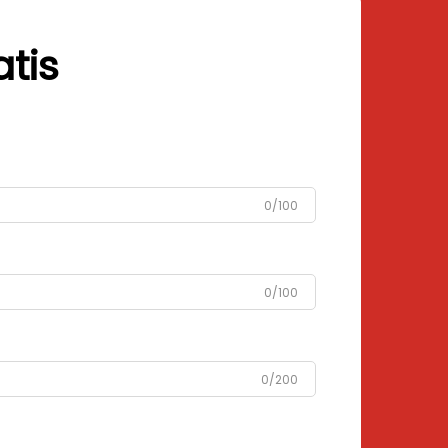
tis
0/100
0/100
0/200