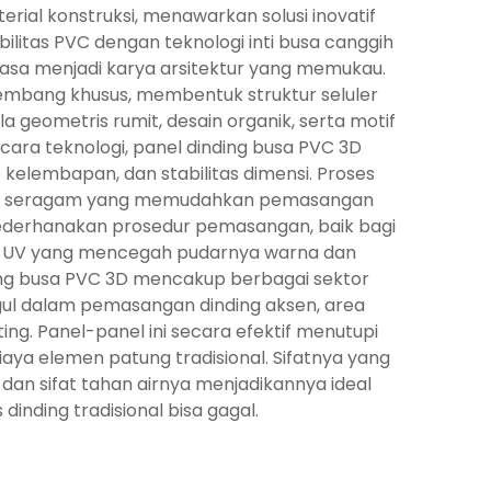
ial konstruksi, menawarkan solusi inovatif
litas PVC dengan teknologi inti busa canggih
iasa menjadi karya arsitektur yang memukau.
embang khusus, membentuk struktur seluler
la geometris rumit, desain organik, serta motif
ara teknologi, panel dinding busa PVC 3D
kelembapan, dan stabilitas dimensi. Proses
ukaan seragam yang memudahkan pemasangan
yederhanakan prosedur pemasangan, baik bagi
il UV yang mencegah pudarnya warna dan
ding busa PVC 3D mencakup berbagai sektor
ggul dalam pemasangan dinding aksen, area
ing. Panel-panel ini secara efektif menutupi
ya elemen patung tradisional. Sifatnya yang
an sifat tahan airnya menjadikannya ideal
inding tradisional bisa gagal.