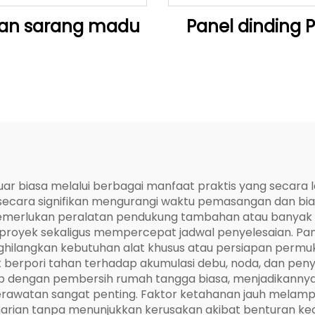
an sarang madu
Panel dinding 
luar biasa melalui berbagai manfaat praktis yang secar
n secara signifikan mengurangi waktu pemasangan dan bi
merlukan peralatan pendukung tambahan atau banyak peke
proyek sekaligus mempercepat jadwal penyelesaian. P
ghilangkan kebutuhan alat khusus atau persiapan permu
 berpori tahan terhadap akumulasi debu, noda, dan pe
dengan pembersih rumah tangga biasa, menjadikannya id
awatan sangat penting. Faktor ketahanan jauh melampaui
arian tanpa menunjukkan kerusakan akibat benturan keci