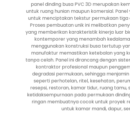
panel dinding busa PVC 3D merupakan kemaj
untuk ruang hunian maupun komersial. Panel 
untuk menciptakan tekstur permukaan tiga d
Proses pembuatan unik ini melibatkan pen
yang memberikan karakteristik kinerja luar bia
kontemporer yang menambah kedalaman dan
menggunakan konstruksi busa tertutup yang
manufaktur memastikan ketebalan yang ko
tanpa celah. Panel ini dirancang dengan si
kontraktor profesional maupun penggem
degradasi permukaan, sehingga menjamin d
seperti perhotelan, ritel, kesehatan, pe
resepsi, restoran, kamar tidur, ruang tamu,
ketidaksempurnaan pada permukaan dinding y
ringan membuatnya cocok untuk proyek ren
untuk kamar mandi, dapur, ser