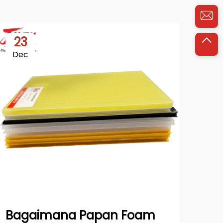
23
0
Dec
Ja
Bagaimana Papan Foam
Sif