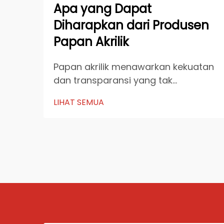
Apa yang Dapat
Diharapkan dari Produsen
Papan Akrilik
Papan akrilik menawarkan kekuatan
dan transparansi yang tak
tertandingi. Anda dapat
LIHAT SEMUA
mengandalkan sifat material unik
mereka untuk menahan benturan
dan mempertahankan kejelasan
seiring waktu. Teknik manufaktur
yang canggih meningkatkan daya
tahan dan kejelasan mereka,
menjadikannya ideal ...