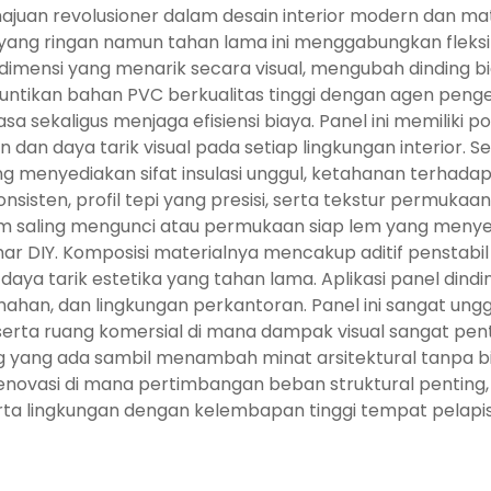
uan revolusioner dalam desain interior modern dan mater
yang ringan namun tahan lama ini menggabungkan fleksibi
imensi yang menarik secara visual, mengubah dinding b
yuntikan bahan PVC berkualitas tinggi dengan agen peng
sa sekaligus menjaga efisiensi biaya. Panel ini memiliki po
 daya tarik visual pada setiap lingkungan interior. Sec
 menyediakan sifat insulasi unggul, ketahanan terhadap 
nsisten, profil tepi yang presisi, serta tekstur perm
stem saling mengunci atau permukaan siap lem yang men
ar DIY. Komposisi materialnya mencakup aditif penstab
aya tarik estetika yang tahan lama. Aplikasi panel din
rumahan, dan lingkungan perkantoran. Panel ini sangat un
 serta ruang komersial di mana dampak visual sangat pent
ang ada sambil menambah minat arsitektural tanpa bia
ovasi di mana pertimbangan beban struktural penting, d
ta lingkungan dengan kelembapan tinggi tempat pelapis d