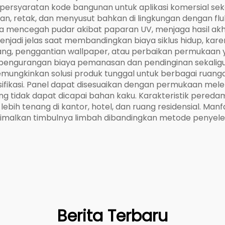
syaratan kode bangunan untuk aplikasi komersial seka
gan, retak, dan menyusut bahkan di lingkungan dengan fl
rna mencegah pudar akibat paparan UV, menjaga hasil akhi
menjadi jelas saat membandingkan biaya siklus hidup, kar
ng, penggantian wallpaper, atau perbaikan permukaan yan
i pada pengurangan biaya pemanasan dan pendinginan sek
 memungkinkan solusi produk tunggal untuk berbagai ruan
fikasi. Panel dapat disesuaikan dengan permukaan melen
ang tidak dapat dicapai bahan kaku. Karakteristik pered
ebih tenang di kantor, hotel, dan ruang residensial. Ma
imalkan timbulnya limbah dibandingkan metode penyelesa
Berita Terbaru