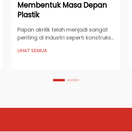
Membentuk Masa Depan
Plastik
Papan akrilik telah menjadi sangat
penting di industri seperti konstruksi,
otomotif, dan kesehatan. Daya
LIHAT SEMUA
tahannya, transparansi, dan
fleksibilitasnya menjadikannya
bahan yang diutamakan untuk
berbagai aplikasi. Produsen papan
akrilik terus berinovasi untuk
memenuhi ...