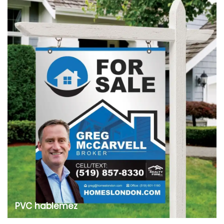
PVC hablemez
A PVC habos lemez rendelkezik antikorróziós,