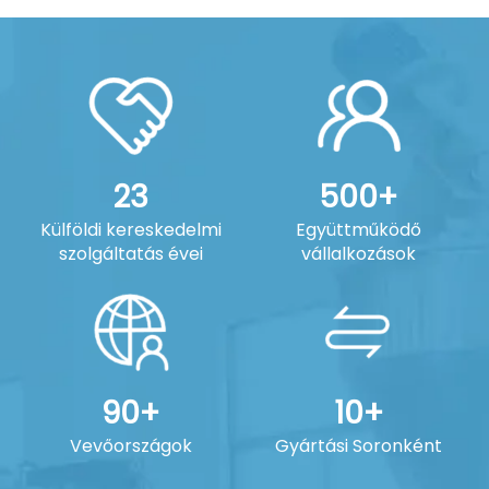
23
500+
Külföldi kereskedelmi
Együttműködő
szolgáltatás évei
vállalkozások
90+
10+
Vevőországok
Gyártási Soronként