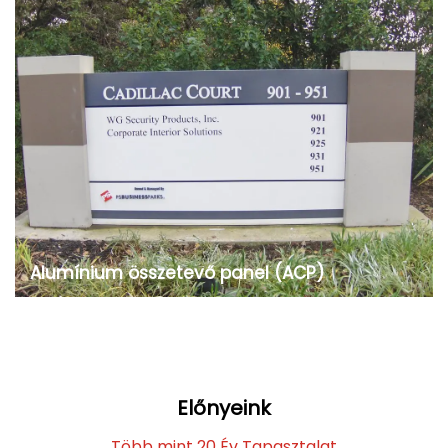
számos előnyük miatt. A kiskereskedelemtől és
kirakatkészítéstől a építőiparig és építészeti
megoldásokig, ezek a lemezek számos területen
alkalmazhatóak, amelyek...
Alumínium összetevő panel (ACP)
Az alumínium kompozit paneleket (ACP) széles
körben használják különféle területeken,
köszönhetően annak, hogy könnyű súlyúak,
korrózióállóak és egyszerűen megmunkálhatók.
Néhány gyakori mindennapi felhasználási példa:
Előnyeink
1.Épület homlokzatok: Az ACP-t gyakran használják
külső díszítéshez...
Több mint 20 Év Tapasztalat