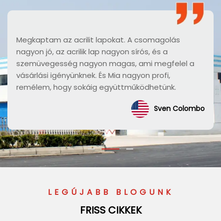
Nagyon professzionálisak, gyors volt a válasz és a
minőség elégedésre tesz. Nagyon jó, tetszik a
JUTU minősége, ajánlanám, hogy a JUTU-val
dolgozzanak.
AIRELIBREY
LEGÚJABB BLOGUNK
FRISS CIKKEK