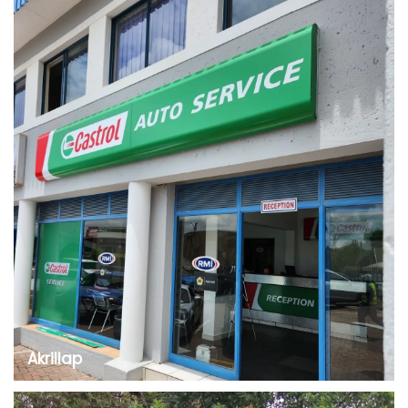
nedvességtűrő, mohásodásálló, nem szívó, fúrható,
gombásodó, tervezhető, könnyen hőformálható és
hajlítható tulajdonságokkal. Ezért a PVC celuka
lemez széles körben használatos bútorokban,
szekrényekben, ...
Akrillap
A tiszta akryllemezek széles körben elterjedtek
lettek különböző iparágakban a sokoldalúságuk és