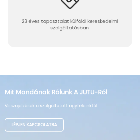
23 éves tapasztalat külföldi kereskedelmi
szolgáltatásban.
Mit Mondának Rólunk A JUTU-Ról
Visszajelzések a szolgáltatott ügyfeleinktől
LÉPJEN KAPCSOLATBA