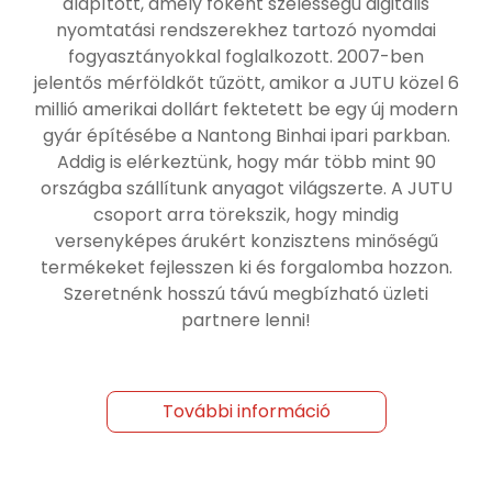
alapított, amely főként szélességű digitális
nyomtatási rendszerekhez tartozó nyomdai
fogyasztányokkal foglalkozott. 2007-ben
jelentős mérföldkőt tűzött, amikor a JUTU közel 6
millió amerikai dollárt fektetett be egy új modern
gyár építésébe a Nantong Binhai ipari parkban.
Addig is elérkeztünk, hogy már több mint 90
országba szállítunk anyagot világszerte. A JUTU
csoport arra törekszik, hogy mindig
versenyképes árukért konzisztens minőségű
termékeket fejlesszen ki és forgalomba hozzon.
Szeretnénk hosszú távú megbízható üzleti
partnere lenni!
További információ