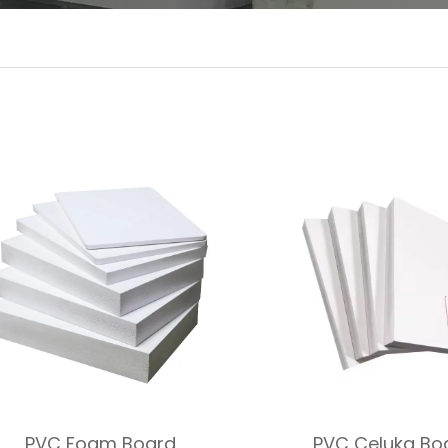
PVC Foam Board
PVC Celuka Bo