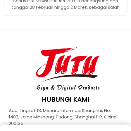
Sesi ke-31 SHANGHAI APPPEXPO berlangsung dari
tanggal 28 Februari hingga 2 Maret, sebagai salah
satu pameran terkemuka dunia di bidang industri
periklanan dan percetakan, kami membawa
produk-produk unggulan kami serta produk-produk
berkelanjutan terbaru seperti vinil berperekat
sendiri dan kain fleksibel...
HUBUNGI KAMI
Add: Tingkat 18, Menara Informasi Shanghai, No.
1403, Jalan Minsheng, Pudong, Shanghai P.R. China
200135