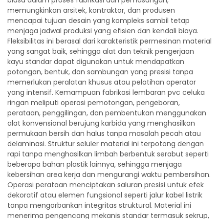
biasa dalam proses fabrikasi dan pemasangan,
memungkinkan arsitek, kontraktor, dan produsen
mencapai tujuan desain yang kompleks sambil tetap
menjaga jadwal produksi yang efisien dan kendali biaya.
Fleksibilitas ini berasal dari karakteristik permesinan material
yang sangat baik, sehingga alat dan teknik pengerjaan
kayu standar dapat digunakan untuk mendapatkan
potongan, bentuk, dan sambungan yang presisi tanpa
memerlukan peralatan khusus atau pelatihan operator
yang intensif. Kemampuan fabrikasi lembaran pvc celuka
ringan meliputi operasi pemotongan, pengeboran,
perataan, penggilingan, dan pembentukan menggunakan
alat konvensional berujung karbida yang menghasilkan
permukaan bersih dan halus tanpa masalah pecah atau
delaminasi. Struktur seluler material ini terpotong dengan
rapi tanpa menghasilkan limbah berbentuk serabut seperti
beberapa bahan plastik lainnya, sehingga menjaga
kebersihan area kerja dan mengurangi waktu pembersihan.
Operasi perataan menciptakan saluran presisi untuk efek
dekoratif atau elemen fungsional seperti jalur kabel listrik
tanpa mengorbankan integritas struktural. Material ini
menerima pengencang mekanis standar termasuk sekrup,