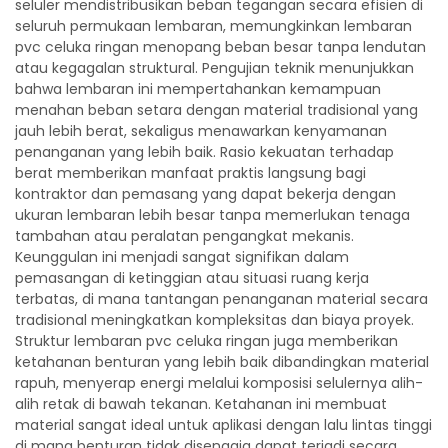
seluler mendistribusikan beban tegangan secara efisien di
seluruh permukaan lembaran, memungkinkan lembaran
pvc celuka ringan menopang beban besar tanpa lendutan
atau kegagalan struktural. Pengujian teknik menunjukkan
bahwa lembaran ini mempertahankan kemampuan
menahan beban setara dengan material tradisional yang
jauh lebih berat, sekaligus menawarkan kenyamanan
penanganan yang lebih baik. Rasio kekuatan terhadap
berat memberikan manfaat praktis langsung bagi
kontraktor dan pemasang yang dapat bekerja dengan
ukuran lembaran lebih besar tanpa memerlukan tenaga
tambahan atau peralatan pengangkat mekanis.
Keunggulan ini menjadi sangat signifikan dalam
pemasangan di ketinggian atau situasi ruang kerja
terbatas, di mana tantangan penanganan material secara
tradisional meningkatkan kompleksitas dan biaya proyek.
Struktur lembaran pvc celuka ringan juga memberikan
ketahanan benturan yang lebih baik dibandingkan material
rapuh, menyerap energi melalui komposisi selulernya alih-
alih retak di bawah tekanan. Ketahanan ini membuat
material sangat ideal untuk aplikasi dengan lalu lintas tinggi
di mana benturan tidak disengaja dapat terjadi secara