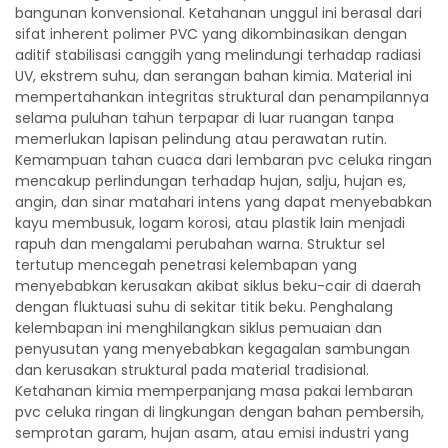
bangunan konvensional. Ketahanan unggul ini berasal dari
sifat inherent polimer PVC yang dikombinasikan dengan
aditif stabilisasi canggih yang melindungi terhadap radiasi
UV, ekstrem suhu, dan serangan bahan kimia. Material ini
mempertahankan integritas struktural dan penampilannya
selama puluhan tahun terpapar di luar ruangan tanpa
memerlukan lapisan pelindung atau perawatan rutin.
Kemampuan tahan cuaca dari lembaran pvc celuka ringan
mencakup perlindungan terhadap hujan, salju, hujan es,
angin, dan sinar matahari intens yang dapat menyebabkan
kayu membusuk, logam korosi, atau plastik lain menjadi
rapuh dan mengalami perubahan warna. Struktur sel
tertutup mencegah penetrasi kelembapan yang
menyebabkan kerusakan akibat siklus beku-cair di daerah
dengan fluktuasi suhu di sekitar titik beku. Penghalang
kelembapan ini menghilangkan siklus pemuaian dan
penyusutan yang menyebabkan kegagalan sambungan
dan kerusakan struktural pada material tradisional.
Ketahanan kimia memperpanjang masa pakai lembaran
pvc celuka ringan di lingkungan dengan bahan pembersih,
semprotan garam, hujan asam, atau emisi industri yang