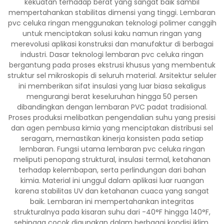
kekuatan terhadap berat yang sangat baik sambil
mempertahankan stabilitas dimensi yang tinggi. Lembaran
pvc celuka ringan menggunakan teknologi polimer canggih
untuk menciptakan solusi kaku namun ringan yang
merevolusi aplikasi konstruksi dan manufaktur di berbagai
industri. Dasar teknologi lembaran pvc celuka ringan
bergantung pada proses ekstrusi khusus yang membentuk
struktur sel mikroskopis di seluruh material. Arsitektur seluler
ini memberikan sifat insulasi yang luar biasa sekaligus
mengurangi berat keseluruhan hingga 50 persen
dibandingkan dengan lembaran PVC padat tradisional.
Proses produksi melibatkan pengendalian suhu yang presisi
dan agen pembusa kimia yang menciptakan distribusi sel
seragam, memastikan kinerja konsisten pada setiap
lembaran. Fungsi utama lembaran pvc celuka ringan
meliputi penopang struktural, insulasi termal, ketahanan
terhadap kelembapan, serta perlindungan dari bahan
kimia. Material ini unggul dalam aplikasi luar ruangan
karena stabilitas UV dan ketahanan cuaca yang sangat
baik. Lembaran ini mempertahankan integritas
strukturalnya pada kisaran suhu dari -40°F hingga 140°F,
sehingga cocok digunakan dalam berbagai kondisi iklim.