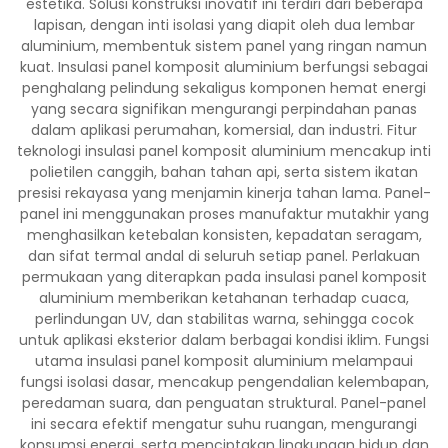
estetika. Solusi konstruksi inovatif ini terdiri dari beberapa
lapisan, dengan inti isolasi yang diapit oleh dua lembar
aluminium, membentuk sistem panel yang ringan namun
kuat. Insulasi panel komposit aluminium berfungsi sebagai
penghalang pelindung sekaligus komponen hemat energi
yang secara signifikan mengurangi perpindahan panas
dalam aplikasi perumahan, komersial, dan industri. Fitur
teknologi insulasi panel komposit aluminium mencakup inti
polietilen canggih, bahan tahan api, serta sistem ikatan
presisi rekayasa yang menjamin kinerja tahan lama. Panel-
panel ini menggunakan proses manufaktur mutakhir yang
menghasilkan ketebalan konsisten, kepadatan seragam,
dan sifat termal andal di seluruh setiap panel. Perlakuan
permukaan yang diterapkan pada insulasi panel komposit
aluminium memberikan ketahanan terhadap cuaca,
perlindungan UV, dan stabilitas warna, sehingga cocok
untuk aplikasi eksterior dalam berbagai kondisi iklim. Fungsi
utama insulasi panel komposit aluminium melampaui
fungsi isolasi dasar, mencakup pengendalian kelembapan,
peredaman suara, dan penguatan struktural. Panel-panel
ini secara efektif mengatur suhu ruangan, mengurangi
konsumsi energi, serta menciptakan lingkungan hidup dan