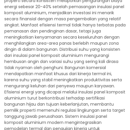
properti secara konsisten melaporkan pengurangan biaya
energi sebesar 20-40% setelah pemasangan insulasi panel
komposit aluminium, menjadikan investasi ini menarik
secara finansial dengan masa pengembalian yang relatif
singkat. Manfaat efisiensi termal tidak hanya terbatas pada
pemanasan dan pendinginan dasar, tetapi juga
meningkatkan kenyamanan secara keseluruhan dengan
menghilangkan area-area panas berlebih maupun zona
dingin di dalam bangunan. Distribusi suhu yang konsisten
dari insulasi panel komposit aluminium mengurangi
hembusan angin dan variasi suhu yang sering kali dirasa
tidak nyaman oleh penghuni. Bangunan komersial
mendapatkan manfaat khusus dari kinerja termal ini,
karena suhu yang stabil meningkatkan produktivitas serta
mengurangi keluhan dari penyewa maupun karyawan.
Efisiensi energi yang dicapai melalui insulasi panel komposit
aluminium turut berkontribusi terhadap sertifikasi
bangunan hijau dan tujuan keberlanjutan, membantu
pemilik properti memenuhi regulasi lingkungan serta target
tanggung jawab perusahaan. Sistem insulasi panel
komposit aluminium modern mengintegrasikan
pemodelan termal dan pengujian kinerja untuk