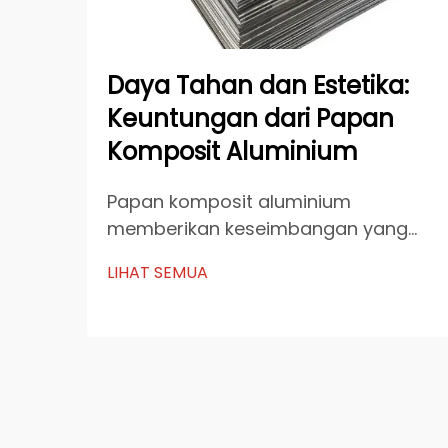
Daya Tahan dan Estetika:
Keuntungan dari Papan
Komposit Aluminium
Papan komposit aluminium
memberikan keseimbangan yang
luar biasa antara daya tahan dan
LIHAT SEMUA
estetika. Komposisi materialnya
yang canggih memastikan kekuatan
dan ketahanan, sementara
fleksibilitas desainnya
memungkinkan aplikasi kreatif.
Industri seperti arsitektur...