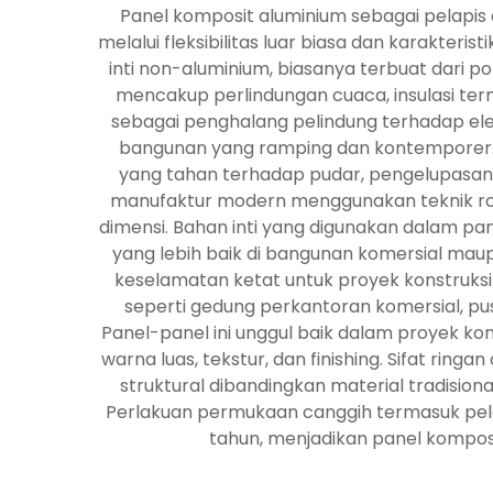
Panel komposit aluminium sebagai pelapis
melalui fleksibilitas luar biasa dan karakterist
inti non-aluminium, biasanya terbuat dari p
mencakup perlindungan cuaca, insulasi term
sebagai penghalang pelindung terhadap elem
bangunan yang ramping dan kontemporer. F
yang tahan terhadap pudar, pengelupasan,
manufaktur modern menggunakan teknik roll
dimensi. Bahan inti yang digunakan dalam pane
yang lebih baik di bangunan komersial ma
keselamatan ketat untuk proyek konstruksi 
seperti gedung perkantoran komersial, pus
Panel-panel ini unggul baik dalam proyek kon
warna luas, tekstur, dan finishing. Sifat rin
struktural dibandingkan material tradisio
Perlakuan permukaan canggih termasuk pela
tahun, menjadikan panel komposi