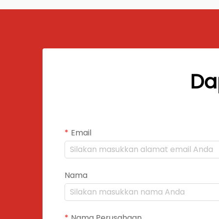
Da
Email
Nama
Nama Perusahaan