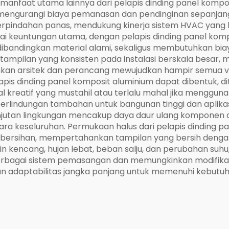
i manfaat utama lainnya dari pelapis dinding panel kompo
 mengurangi biaya pemanasan dan pendinginan sepanjang 
pindahan panas, mendukung kinerja sistem HVAC yang leb
agai keuntungan utama, dengan pelapis dinding panel ko
dibandingkan material alami, sekaligus membutuhkan bia
tampilan yang konsisten pada instalasi berskala besar, 
inkan arsitek dan perancang mewujudkan hampir semua visi
apis dinding panel komposit aluminium dapat dibentuk, d
 kreatif yang mustahil atau terlalu mahal jika menggunak
rlindungan tambahan untuk bangunan tinggi dan aplikas
anjutan lingkungan mencakup daya daur ulang komponen 
cara keseluruhan. Permukaan halus dari pelapis dinding 
sihan, mempertahankan tampilan yang bersih dengan
n kencang, hujan lebat, beban salju, dan perubahan suhu,
berbagai sistem pemasangan dan memungkinkan modifikas
an adaptabilitas jangka panjang untuk memenuhi kebut