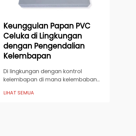
Keunggulan Papan PVC
Ba
Celuka di Lingkungan
PV
dengan Pengendalian
Des
Kelembapan
Duni
men
Di lingkungan dengan kontrol
revo
kelembapan di mana kelembaban
LIHA
men
dan paparan air menjadi tantangan
LIHAT SEMUA
kons
terus-menerus, pemilihan bahan
ant
bangunan yang tepat menjadi
perm
krusial untuk kinerja jangka panjang
tel
dan efisiensi biaya. Papan PVC
guna
Celuka muncul sebagai solusi