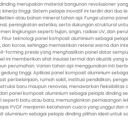
 dinding merupakan material bangunan revolusioner yan
ik kinerja tinggi. Sistem pelapis inovatif ini terdiri dari 
olietilen atau bahan mineral tahan api. Fungsi utama pane
al, peningkatan estetika, serta dukungan struktural untu
en lingkungan seperti hujan, angin, radiasi UV, dan pe
itur teknologi panel komposit aluminium sebagai pelapi
 dan korosi, sehingga memastikan retensi warna dan int
-forming presisi yang menghasilkan panel datar sempu
l ini memberikan sifat insulasi termal dan akustik yang sa
upun perumahan. Varian tahan api menggunakan inti ber
gedung tinggi. Aplikasi panel komposit aluminium sebag
at perbelanjaan, rumah sakit, institusi pendidikan, penge
struksi baru maupun renovasi, menawarkan fleksibilitas de
gan dari panel komposit aluminium sebagai pelapis dindin
nal seperti batu atau bata, memungkinkan pemasangan le
pis PVDF menjamin ketahanan cuaca yang unggul dan me
t aluminium sebagai pelapis dinding pilihan ideal untuk 