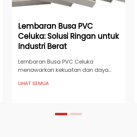
Lembaran Busa PVC
Celuka: Solusi Ringan untuk
Industri Berat
Lembaran Busa PVC Celuka
menawarkan kekuatan dan daya
tahan yang luar biasa,
LIHAT SEMUA
menjadikannya sangat penting
dalam industri berat. Ketahanan
mereka terhadap bahan kimia,
kelembapan, dan api memastikan
keandalan di lingkungan yang
menuntut. Lembaran ini
meningkatkan efisiensi industri...