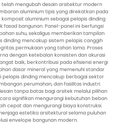
g telah mengubah desain arsitektur modern
dua lembaran aluminium tipis yang direkatkan pada
l komposit aluminium sebagai pelapis dinding
k fasad bangunan. Panel-panel ini berfungsi
rubahan suhu, sekaligus memberikan tampilan
s dinding mencakup sistem pelapis canggih
egritas permukaan yang tahan lama. Proses
rna dengan ketebalan konsisten dan akurasi
ngat baik, berkontribusi pada efisiensi energi
bahan dasar mineral yang memenuhi standar
ai pelapis dinding mencakup berbagai sektor
mbangan perumahan, dan fasilitas industri.
sain tanpa batas bagi arsitek melalui pilihan
g secara signifikan mengurangi kebutuhan beban
bih cepat dan mengurangi biaya konstruksi.
njaga estetika arsitektural selama puluhan
solusi envelope bangunan modern.