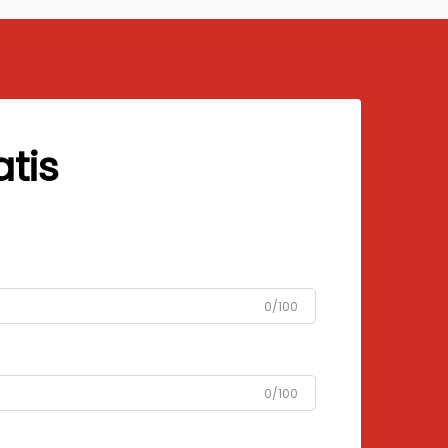
unggul...
tis
0/100
0/100