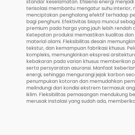
standar keselamatan. Efisiensi energi menjad
terisolasi membantu mengatur suhu interior,
menciptakan penghalang efektif terhadap per
bagi penghuni. Efektivitas biaya muncul seb
premium pada harga yang jauh lebih rendah 
Ketepatan produksi memastikan kualitas dan 
material alami. Fleksibilitas desain memungk
tekstur, dan kemampuan fabrikasi khusus. Pel
kompleks, memungkinkan ekspresi arsitektural
kebakaran pada varian khusus memberikan pe
serta persyaratan asuransi. Manfaat keberl
energi, sehingga mengurangi jejak karbon se
penumpukan kotoran dan memudahkan pember
melindungi dari kondisi ekstrem termasuk angi
iklim. Fleksibilitas pemasangan mendukung 
merusak instalasi yang sudah ada, memberik