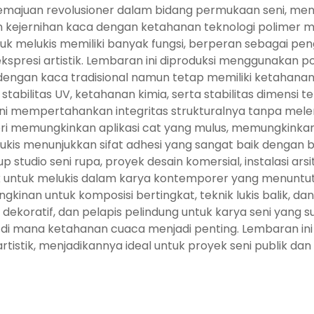
emajuan revolusioner dalam bidang permukaan seni, me
 kejernihan kaca dengan ketahanan teknologi polimer mo
tuk melukis memiliki banyak fungsi, berperan sebagai pen
resi artistik. Lembaran ini diproduksi menggunakan poli
engan kaca tradisional namun tetap memiliki ketahanan b
stabilitas UV, ketahanan kimia, serta stabilitas dimens
ni mempertahankan integritas strukturalnya tanpa melen
ri memungkinkan aplikasi cat yang mulus, memungkinkan 
ukis menunjukkan sifat adhesi yang sangat baik dengan ber
tudio seni rupa, proyek desain komersial, instalasi arsit
k untuk melukis dalam karya kontemporer yang menuntut
nan untuk komposisi bertingkat, teknik lukis balik, dan e
koratif, dan pelapis pelindung untuk karya seni yang sud
an di mana ketahanan cuaca menjadi penting. Lembaran 
rtistik, menjadikannya ideal untuk proyek seni publik dan