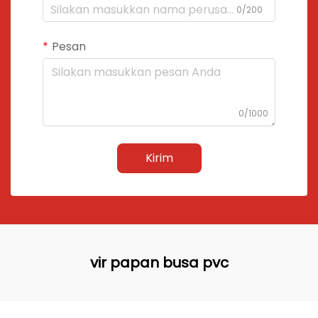
0/200
Pesan
0/1000
Kirim
vir papan busa pvc