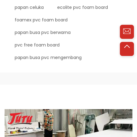
papan celuka
ecolite pvc foam board
foamex pvc foam board
papan busa pvc berwarna
pvc free foam board
papan busa pvc mengembang