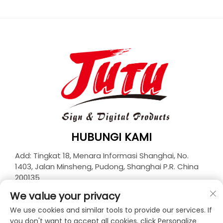
HUBUNGI KAMI
Add: Tingkat 18, Menara Informasi Shanghai, No.
1403, Jalan Minsheng, Pudong, Shanghai P.R. China
200135
Telp:
+86-21-33927426
We value your privacy
E-Mail:
[email protected]
We use cookies and similar tools to provide our services. If
you don't want to accept all cookies, click Personalize