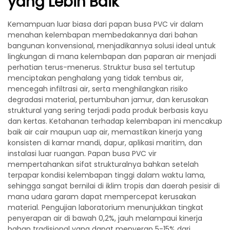
yang Lebih Baik
Kemampuan luar biasa dari papan busa PVC vir dalam
menahan kelembapan membedakannya dari bahan
bangunan konvensional, menjadikannya solusi ideal untuk
lingkungan di mana kelembapan dan paparan air menjadi
perhatian terus-menerus. Struktur busa sel tertutup
menciptakan penghalang yang tidak tembus air,
mencegah infiltrasi air, serta menghilangkan risiko
degradasi material, pertumbuhan jamur, dan kerusakan
struktural yang sering terjadi pada produk berbasis kayu
dan kertas. Ketahanan terhadap kelembapan ini mencakup
baik air cair maupun uap air, memastikan kinerja yang
konsisten di kamar mandi, dapur, aplikasi maritim, dan
instalasi luar ruangan. Papan busa PVC vir
mempertahankan sifat strukturalnya bahkan setelah
terpapar kondisi kelembapan tinggi dalam waktu lama,
sehingga sangat bernilai di iklim tropis dan daerah pesisir di
mana udara garam dapat mempercepat kerusakan
material. Pengujian laboratorium menunjukkan tingkat
penyerapan air di bawah 0,2%, jauh melampaui kinerja
bahan tradisional yang dapat menyerap 5-15% dari