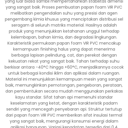
yang luar biasa sambil mempertahankan stabilitas dimensi
yang sangat baik. Proses pembuatan papan foam VIR PVC
melibatkan pengendalian suhu yang presisi dan agen
pengembang kimia khusus yang menciptakan distribusi sel
seragam di seluruh matriks material. Hasilnya adalah
produk yang menunjukkan ketahanan unggul terhadap
kelembapan, bahan kimia, dan degradasi lingkungan.
Karakteristik permukaan papan foam VIR PVC mencakup
kemampuan finishing halus yang dapat menerima
berbagai lapisan pelindung, cat, dan perekat dengan
kekuatan rekat yang sangat baik. Tahan terhadap suhu
berkisar antara -40°C hingga +60°C, menjadikannya cocok
untuk berbagai kondisi iklim dan aplikasi dalam ruangan.
Material ini menunjukkan kemampuan mesin yang sangat
baik, memungkinkan pemotongan, pengeboran, perataan,
dan pembentukan secara mudah menggunakan perkakas
kayu standar. Sifat tahan api memenuhi standar
keselamatan yang ketat, dengan karakteristik padam
sendiri yang mencegah penyebaran api. Struktur tertutup
dari papan foam VIR PVC memberikan sifat insulasi termal
yang sangat baik, mengurangi konsumsi energi dalam
aplikasi bangunan. Variasi kepadatan tersedia dari 0,4