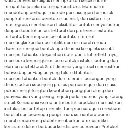
waktu proyek sekaligus meningkatkan keselamatan
tempat kerja selama tahap konstruksi. Material ini
mendukung berbagai metode pemasangan termasuk
pengikat mekanis, perekatan adhesif, dan sistem klip
terintegrasi, memberikan fleksibilitas untuk menyesuaikan
dengan kebutuhan arsitektural dan preferensi estetika
tertentu. Kemampuan pembentukan termal
memungkinkan lembar akrilik cermin merah muda
dibentuk menjadi bentuk tiga dimensi kompleks sambil
mempertahankan kejernihan optik dan sifat reflektifnya,
membuka kemungkinan baru untuk instalasi patung dan
elemen arsitektural. Sifat dimensi yang stabil memastikan
bahwa bagian-bagian yang telah difabrikasi
mempertahankan bentuk dan toleransi pasangan yang
dimaksudkan sepanjang proses pemasangan dan masa
pakai, menghilangkan kebutuhan panggilan ulang dan
penyesuaian yang sering terjadi pada material yang kurang
stabil. Konsistensi warna antar batch produksi memastikan
instalasi besar tetap memiliki tampilan seragam meskipun
berasal dari beberapa pengiriman, sementara warna
merah muda yang stabil memberikan efek estetika
konsisten dalam berbagai kondisi pencahayaan. Protokol