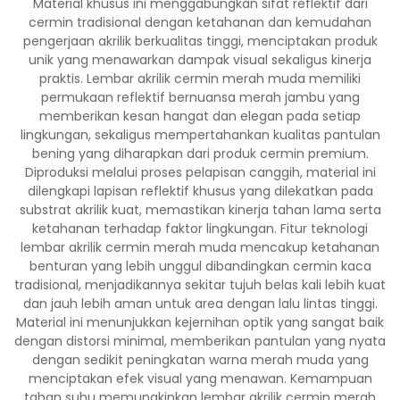
Material khusus ini menggabungkan sifat reflektif dari
cermin tradisional dengan ketahanan dan kemudahan
pengerjaan akrilik berkualitas tinggi, menciptakan produk
unik yang menawarkan dampak visual sekaligus kinerja
praktis. Lembar akrilik cermin merah muda memiliki
permukaan reflektif bernuansa merah jambu yang
memberikan kesan hangat dan elegan pada setiap
lingkungan, sekaligus mempertahankan kualitas pantulan
bening yang diharapkan dari produk cermin premium.
Diproduksi melalui proses pelapisan canggih, material ini
dilengkapi lapisan reflektif khusus yang dilekatkan pada
substrat akrilik kuat, memastikan kinerja tahan lama serta
ketahanan terhadap faktor lingkungan. Fitur teknologi
lembar akrilik cermin merah muda mencakup ketahanan
benturan yang lebih unggul dibandingkan cermin kaca
tradisional, menjadikannya sekitar tujuh belas kali lebih kuat
dan jauh lebih aman untuk area dengan lalu lintas tinggi.
Material ini menunjukkan kejernihan optik yang sangat baik
dengan distorsi minimal, memberikan pantulan yang nyata
dengan sedikit peningkatan warna merah muda yang
menciptakan efek visual yang menawan. Kemampuan
tahan suhu memungkinkan lembar akrilik cermin merah