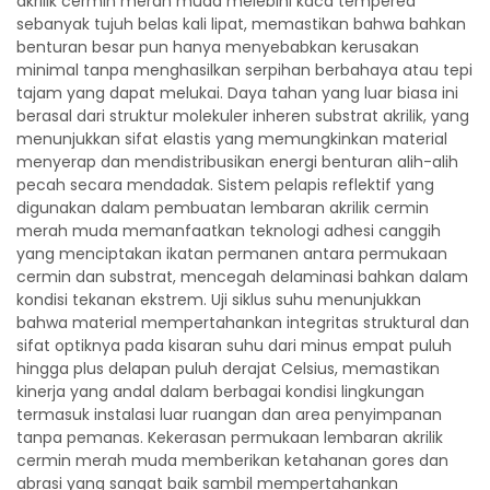
akrilik cermin merah muda melebihi kaca tempered
sebanyak tujuh belas kali lipat, memastikan bahwa bahkan
benturan besar pun hanya menyebabkan kerusakan
minimal tanpa menghasilkan serpihan berbahaya atau tepi
tajam yang dapat melukai. Daya tahan yang luar biasa ini
berasal dari struktur molekuler inheren substrat akrilik, yang
menunjukkan sifat elastis yang memungkinkan material
menyerap dan mendistribusikan energi benturan alih-alih
pecah secara mendadak. Sistem pelapis reflektif yang
digunakan dalam pembuatan lembaran akrilik cermin
merah muda memanfaatkan teknologi adhesi canggih
yang menciptakan ikatan permanen antara permukaan
cermin dan substrat, mencegah delaminasi bahkan dalam
kondisi tekanan ekstrem. Uji siklus suhu menunjukkan
bahwa material mempertahankan integritas struktural dan
sifat optiknya pada kisaran suhu dari minus empat puluh
hingga plus delapan puluh derajat Celsius, memastikan
kinerja yang andal dalam berbagai kondisi lingkungan
termasuk instalasi luar ruangan dan area penyimpanan
tanpa pemanas. Kekerasan permukaan lembaran akrilik
cermin merah muda memberikan ketahanan gores dan
abrasi yang sangat baik sambil mempertahankan