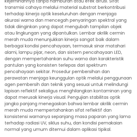
kejernihannya tanpa hamburan atau efek difusi. Sifat
transmisi cahaya melalui material substrat berkontribusi
terhadap kinerja optik keseluruhan dengan menjaga
akurasi warna dan mencegah penyaringan spektral yang
tidak diinginkan yang dapat mengubah tampilan objek
atau lingkungan yang dipantulkan. Lembar akrilik cermin
merah muda menunjukkan kinerja sangat baik dalam
berbagai kondisi pencahayaan, termasuk sinar matahari
alami, lampu pijar, neon, dan sistem pencahayaan LED,
dengan mempertahankan suhu warna dan karakteristik
pantulan yang konsisten terlepas dari spektrum
pencahayaan sekitar. Prosedur pembersihan dan
perawatan menjaga keunggulan optik melalui penggunaan
agen pembersih dan teknik yang sesuai untuk melindungi
lapisan reflektif sekaligus menghilangkan kontaminan yang
dapat merusak kinerja visual. Pengujian stabilitas optik
jangka panjang menegaskan bahwa lembar akrilik cermin
merah muda mempertahankan sifat reflektif dan
konsistensi warnanya sepanjang masa paparan yang lama
terhadap radiasi UV, siklus suhu, dan kondisi pemakaian
normal yang umum ditemui dalam aplikasi tipikal.