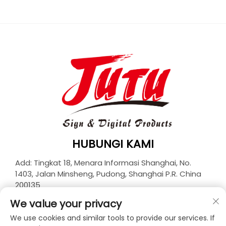
HUBUNGI KAMI
Add: Tingkat 18, Menara Informasi Shanghai, No.
1403, Jalan Minsheng, Pudong, Shanghai P.R. China
200135
Telp:
+86-21-33927426
We value your privacy
E-Mail:
[email protected]
We use cookies and similar tools to provide our services. If