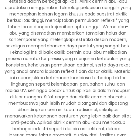
estetika dalam berbagai aplikasi. Akrilik cermin abu-abu
diproduksi menggunakan teknologi pelapisan canggih yang
menerapkan lapisan logam khusus pada substrat akrilik
berkualitas tinggi, menciptakan permukaan reflektif yang
tahan lama dengan kejernihan optik unggul. Warna abu-
abu yang disematkan memberikan tampilan halus dan
kontemporer yang melengkapi estetika desain modern,
sekaligus mempertahankan daya pantul yang sangat baik.
Teknologi inti di balik akrilik cermin abu-abu melibatkan
proses manufaktur presisi yang menjamin ketebalan yang
konsisten, kehalusan permukaan optimal, serta daya rekat
yang andal antara lapisan reflektif dan dasar akrilik. Material
ini menunjukkan ketahanan luar biasa terhadap faktor
lingkungan seperti kelembapan, perubahan suhu, dan
radiasi UV, sehingga cocok untuk aplikasi di dalam maupun
di luar ruangan. Sifat ringan dari akrilik cermin abu-abu
membuatnya jauh lebih mudah ditangani dan dipasang
dibandingkan cermin kaca tradisional, sekaligus
menawarkan ketahanan benturan yang lebih baik dan sifat
anti-pecah. Aplikasi akrilik cermin abu-abu mencakup
berbagai industri seperti desain arsitektural, dekorasi
interior, manufaktur otomotif, display ritel, fasilitas gym,