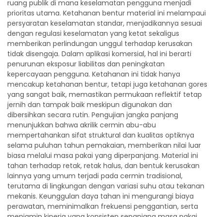
ruang publik di mana keselamatan pengguna menjadi
prioritas utama. Ketahanan bentur material ini melampaui
persyaratan keselamatan standar, menjadikannya sesuai
dengan regulasi keselamatan yang ketat sekaligus
memberikan perlindungan unggul terhadap kerusakan
tidak disengaja. Dalam aplikasi komersial, hal ini berarti
penurunan eksposur liabilitas dan peningkatan
kepercayaan pengguna. Ketahanan ini tidak hanya
mencakup ketahanan bentur, tetapi juga ketahanan gores
yang sangat baik, memastikan permukaan reflektif tetap
jernih dan tampak baik meskipun digunakan dan
dibersihkan secara rutin. Pengujian jangka panjang
menunjukkan bahwa akrilik cermin abu-abu
mempertahankan sifat struktural dan kualitas optiknya
selama puluhan tahun pemakaian, memberikan nilai luar
biasa melalui masa pakai yang diperpanjang. Material ini
tahan terhadap retak, retak halus, dan bentuk kerusakan
lainnya yang umum terjadi pada cermin tradisional,
terutama di lingkungan dengan variasi suhu atau tekanan
mekanis. Keunggulan daya tahan ini mengurangi biaya
perawatan, meminimalkan frekuensi penggantian, serta
menjamin kinerja yang konsisten sepanjang masa pakai