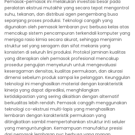
Pemasok-pemasok ini melakukan investasi besar pada
peralatan ekstrusi mutakhir yang secara tepat mengontrol
suhu, tekanan, dan distribusi agen pengembang busa
sepanjang proses produksi. Teknologi canggih yang
digunakan oleh pemasok lembaran pvc berbusa kelas atas
mencakup sistem pencampuran terkendali komputer yang
menjaga rasio kimia secara akurat, sehingga menjamin
struktur sel yang seragam dan sifat mekanis yang
konsisten di seluruh lini produksi. Protokol jaminan kualitas
yang diterapkan oleh pemasok profesional mencakup
prosedur pengujian menyeluruh untuk mengevaluasi
keseragaman densitas, kualitas permukaan, dan akurasi
dimensi sebelum produk sampai ke pelanggan. Keunggulan
teknologi ini menghasilkan material dengan karakteristik
kinerja yang dapat diprediksi, menghilangkan
ketidakpastian yang sering dikaitkan dengan alternatif
berkualitas lebih rendah. Pemasok canggih menggunakan
teknologi co-ekstrusi multi-lapis yang menghasilkan
lembaran dengan karakteristik permukaan yang
ditingkatkan sambil mempertahankan struktur inti seluler
yang menguntungkan. Kemampuan manufaktur presisi
dari pemasok lembaran pvc berbusa yang mapan