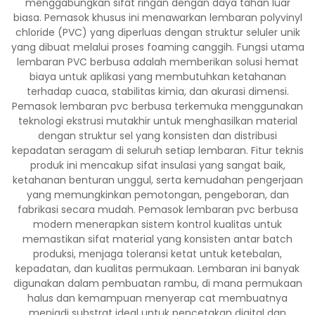
menggabungkan sifat ringan dengan daya tahan luar
biasa. Pemasok khusus ini menawarkan lembaran polyvinyl
chloride (PVC) yang diperluas dengan struktur seluler unik
yang dibuat melalui proses foaming canggih. Fungsi utama
lembaran PVC berbusa adalah memberikan solusi hemat
biaya untuk aplikasi yang membutuhkan ketahanan
terhadap cuaca, stabilitas kimia, dan akurasi dimensi.
Pemasok lembaran pvc berbusa terkemuka menggunakan
teknologi ekstrusi mutakhir untuk menghasilkan material
dengan struktur sel yang konsisten dan distribusi
kepadatan seragam di seluruh setiap lembaran. Fitur teknis
produk ini mencakup sifat insulasi yang sangat baik,
ketahanan benturan unggul, serta kemudahan pengerjaan
yang memungkinkan pemotongan, pengeboran, dan
fabrikasi secara mudah. Pemasok lembaran pvc berbusa
modern menerapkan sistem kontrol kualitas untuk
memastikan sifat material yang konsisten antar batch
produksi, menjaga toleransi ketat untuk ketebalan,
kepadatan, dan kualitas permukaan. Lembaran ini banyak
digunakan dalam pembuatan rambu, di mana permukaan
halus dan kemampuan menyerap cat membuatnya
menjadi substrat ideal untuk pencetakan digital dan