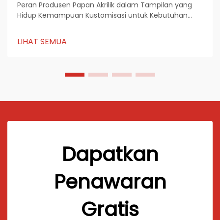
Peran Produsen Papan Akrilik dalam Tampilan yang
Hidup Kemampuan Kustomisasi untuk Kebutuhan
Spesifik Merek Produsen papan akrilik benar-benar
menonjol dalam hal opsi kustom. Merek dapat
LIHAT SEMUA
menyesuaikan hampir semua aspek mulai dari
skema warna hingga ...
Dapatkan
Penawaran
Gratis