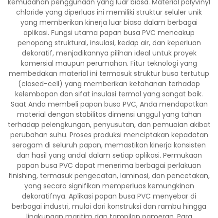
kemudahan penggunaan yang luar biasa. Material polyvinyl
chloride yang diperluas ini memiliki struktur seluler unik
yang memberikan kinerja luar biasa dalam berbagai
aplikasi. Fungsi utama papan busa PVC mencakup
penopang struktural, insulasi, kedap air, dan keperluan
dekoratif, menjadikannya pilihan ideal untuk proyek
komersial maupun perumahan. Fitur teknologi yang
membedakan material ini termasuk struktur busa tertutup
(closed-cell) yang memberikan ketahanan terhadap
kelembapan dan sifat insulasi termal yang sangat baik.
Saat Anda membeli papan busa PVC, Anda mendapatkan
material dengan stabilitas dimensi unggul yang tahan
terhadap pelengkungan, penyusutan, dan pemuaian akibat
perubahan suhu. Proses produksi menciptakan kepadatan
seragam di seluruh papan, memastikan kinerja konsisten
dan hasil yang andal dalam setiap aplikasi. Permukaan
papan busa PVC dapat menerima berbagai perlakuan
finishing, termasuk pengecatan, laminasi, dan pencetakan,
yang secara signifikan memperluas kemungkinan
dekoratifnya. Aplikasi papan busa PVC menyebar di
berbagai industri, mulai dari konstruksi dan rambu hingga
lingkungan maritim dan tampilan pameran. Para