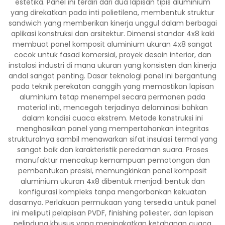
estetika. Panel ini terdiri dari dua lapisan tipis aluminium
yang direkatkan pada inti polietilena, membentuk struktur
sandwich yang memberikan kinerja unggul dalam berbagai
aplikasi konstruksi dan arsitektur. Dimensi standar 4x8 kaki
membuat panel komposit aluminium ukuran 4x8 sangat
cocok untuk fasad komersial, proyek desain interior, dan
instalasi industri di mana ukuran yang konsisten dan kinerja
andal sangat penting. Dasar teknologi panel ini bergantung
pada teknik perekatan canggih yang memastikan lapisan
aluminium tetap menempel secara permanen pada
material inti, mencegah terjadinya delaminasi bahkan
dalam kondisi cuaca ekstrem. Metode konstruksi ini
menghasilkan panel yang mempertahankan integritas
strukturalnya sambil menawarkan sifat insulasi termal yang
sangat baik dan karakteristik peredaman suara. Proses
manufaktur mencakup kemampuan pemotongan dan
pembentukan presisi, memungkinkan panel komposit
aluminium ukuran 4x8 dibentuk menjadi bentuk dan
konfigurasi kompleks tanpa mengorbankan kekuatan
dasarnya. Perlakuan permukaan yang tersedia untuk panel
ini meliputi pelapisan PVDF, finishing poliester, dan lapisan
pelindung khusus yang meningkatkan ketahanan cuaca