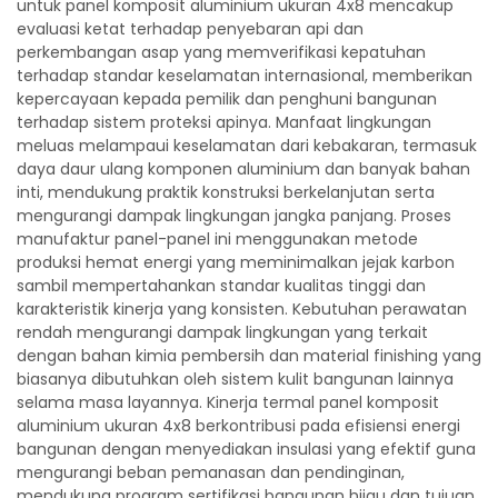
untuk panel komposit aluminium ukuran 4x8 mencakup
evaluasi ketat terhadap penyebaran api dan
perkembangan asap yang memverifikasi kepatuhan
terhadap standar keselamatan internasional, memberikan
kepercayaan kepada pemilik dan penghuni bangunan
terhadap sistem proteksi apinya. Manfaat lingkungan
meluas melampaui keselamatan dari kebakaran, termasuk
daya daur ulang komponen aluminium dan banyak bahan
inti, mendukung praktik konstruksi berkelanjutan serta
mengurangi dampak lingkungan jangka panjang. Proses
manufaktur panel-panel ini menggunakan metode
produksi hemat energi yang meminimalkan jejak karbon
sambil mempertahankan standar kualitas tinggi dan
karakteristik kinerja yang konsisten. Kebutuhan perawatan
rendah mengurangi dampak lingkungan yang terkait
dengan bahan kimia pembersih dan material finishing yang
biasanya dibutuhkan oleh sistem kulit bangunan lainnya
selama masa layannya. Kinerja termal panel komposit
aluminium ukuran 4x8 berkontribusi pada efisiensi energi
bangunan dengan menyediakan insulasi yang efektif guna
mengurangi beban pemanasan dan pendinginan,
mendukung program sertifikasi bangunan hijau dan tujuan