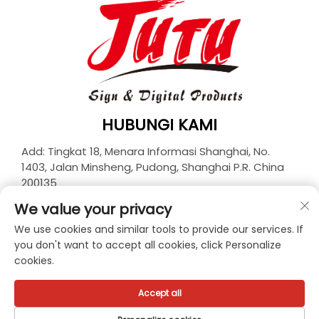
HUBUNGI KAMI
Add: Tingkat 18, Menara Informasi Shanghai, No.
1403, Jalan Minsheng, Pudong, Shanghai P.R. China
200135
Telp:
+86-21-33927426
We value your privacy
E-Mail:
[email protected]
We use cookies and similar tools to provide our services. If
you don't want to accept all cookies, click Personalize
cookies.
Hak Cipta © 2026 JUTU New Materials Technology
Limited. Seluruh hak dilindungi. -
Kebijakan Privasi
Accept all