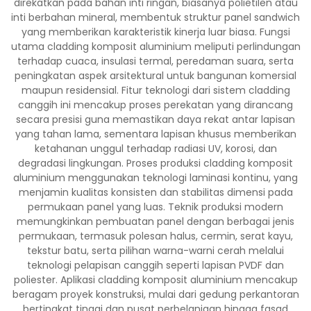
direkatkan pada bahan inti ringan, biasanya polietilen atau
inti berbahan mineral, membentuk struktur panel sandwich
yang memberikan karakteristik kinerja luar biasa. Fungsi
utama cladding komposit aluminium meliputi perlindungan
terhadap cuaca, insulasi termal, peredaman suara, serta
peningkatan aspek arsitektural untuk bangunan komersial
maupun residensial. Fitur teknologi dari sistem cladding
canggih ini mencakup proses perekatan yang dirancang
secara presisi guna memastikan daya rekat antar lapisan
yang tahan lama, sementara lapisan khusus memberikan
ketahanan unggul terhadap radiasi UV, korosi, dan
degradasi lingkungan. Proses produksi cladding komposit
aluminium menggunakan teknologi laminasi kontinu, yang
menjamin kualitas konsisten dan stabilitas dimensi pada
permukaan panel yang luas. Teknik produksi modern
memungkinkan pembuatan panel dengan berbagai jenis
permukaan, termasuk polesan halus, cermin, serat kayu,
tekstur batu, serta pilihan warna-warni cerah melalui
teknologi pelapisan canggih seperti lapisan PVDF dan
poliester. Aplikasi cladding komposit aluminium mencakup
beragam proyek konstruksi, mulai dari gedung perkantoran
bertingkat tinggi dan pusat perbelanjaan hingga fasad