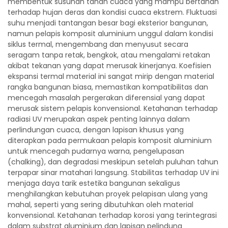
membentuk susunan tahan cuaca yang mampu bertahan
terhadap hujan deras dan kondisi cuaca ekstrem. Fluktuasi
suhu menjadi tantangan besar bagi eksterior bangunan,
namun pelapis komposit aluminium unggul dalam kondisi
siklus termal, mengembang dan menyusut secara
seragam tanpa retak, bengkok, atau mengalami retakan
akibat tekanan yang dapat merusak kinerjanya. Koefisien
ekspansi termal material ini sangat mirip dengan material
rangka bangunan biasa, memastikan kompatibilitas dan
mencegah masalah pergerakan diferensial yang dapat
merusak sistem pelapis konvensional. Ketahanan terhadap
radiasi UV merupakan aspek penting lainnya dalam
perlindungan cuaca, dengan lapisan khusus yang
diterapkan pada permukaan pelapis komposit aluminium
untuk mencegah pudarnya warna, pengelupasan
(chalking), dan degradasi meskipun setelah puluhan tahun
terpapar sinar matahari langsung. Stabilitas terhadap UV ini
menjaga daya tarik estetika bangunan sekaligus
menghilangkan kebutuhan proyek pelapisan ulang yang
mahal, seperti yang sering dibutuhkan oleh material
konvensional. Ketahanan terhadap korosi yang terintegrasi
dalam substrat aluminium dan lapisan pelindung