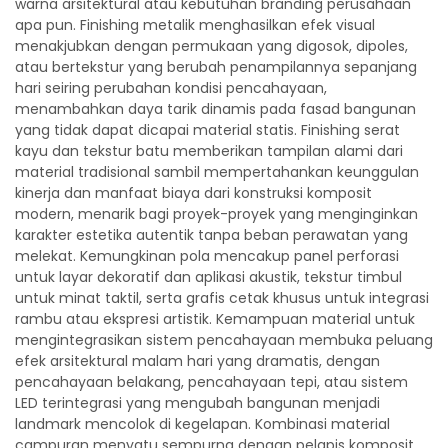
warna arsitektural atau kebutuhan branding perusahaan
apa pun. Finishing metalik menghasilkan efek visual
menakjubkan dengan permukaan yang digosok, dipoles,
atau bertekstur yang berubah penampilannya sepanjang
hari seiring perubahan kondisi pencahayaan,
menambahkan daya tarik dinamis pada fasad bangunan
yang tidak dapat dicapai material statis. Finishing serat
kayu dan tekstur batu memberikan tampilan alami dari
material tradisional sambil mempertahankan keunggulan
kinerja dan manfaat biaya dari konstruksi komposit
modern, menarik bagi proyek-proyek yang menginginkan
karakter estetika autentik tanpa beban perawatan yang
melekat. Kemungkinan pola mencakup panel perforasi
untuk layar dekoratif dan aplikasi akustik, tekstur timbul
untuk minat taktil, serta grafis cetak khusus untuk integrasi
rambu atau ekspresi artistik. Kemampuan material untuk
mengintegrasikan sistem pencahayaan membuka peluang
efek arsitektural malam hari yang dramatis, dengan
pencahayaan belakang, pencahayaan tepi, atau sistem
LED terintegrasi yang mengubah bangunan menjadi
landmark mencolok di kegelapan. Kombinasi material
campuran menyatu sempurna dengan pelapis komposit