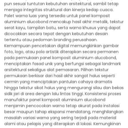
pun sesuai tuntutan kebutuhan arsitektural, sambil tetap
menjaga integritas struktural dan kinerja kedap cuaca.
Palet warna luas yang tersedia untuk panel komposit
aluminium alucobond mencakup hasil akhir metalik, tekstur
serat kayu, tampilan batu, serta warna khusus yang dapat
dicocokkan secara tepat dengan kebutuhan desain
tertentu atau pedoman branding perusahaan.
Kemampuan pencetakan digital memungkinkan gambar
foto, logo, atau pola artistik diterapkan secara permanen
pada permukaan panel komposit aluminium alucobond,
menciptakan fasad unik yang berfungsi sebagai landmark
arsitektural sekaligus alat pemasaran. Pilihan tekstur
permukaan berkisar dari hasil akhir sangat halus seperti
cermin yang menciptakan pantulan cahaya dramatis
hingga tekstur sikat halus yang mengurangi silau dan bekas
sidik jari di area dengan lalu lintas tinggi. Konsistensi proses
manufaktur panel komposit aluminium alucobond
menjamin pencocokan warna tetap akurat pada instalasi
besar maupun tahap ekspansi mendatang, menghilangkan
masalah variasi warna yang sering terjadi pada material
alami atau pelapis yang diterapkan di lokasi. Kemungkinan