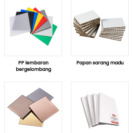
PP lembaran
Papan sarang madu
bergelombang