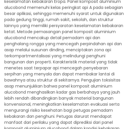
keselamatan kebakaran Eropa. Panel komposit aluminium
alucobond memenuhi kelas peringkat api A pada sebagian
besar aplikasi, sehingga memenuhi syarat untuk digunakan
pada gedung tinggi, rumah sakit, sekolah, dan struktur
lainnya yang memiliki persyaratan keselamatan kebakaran
ketat. Metode pemasangan panel komposit aluminium
alucobond mencakup detail pemadam api dan
penghalang rongga yang mencegah perpindahan api dan
asap melalui susunan dinding, menciptakan zona api
terkompartmentalisasi yang melindungi penghuni
bangunan dan properti. Karakteristik material yang tidak
menetes saat terpapar api mencegah penyebaran
serpihan yang menyala dan dapat membakar lantai di
bawahnya atau struktur di sekitarnya. Pengujian toksisitas
asap menunjukkan bahwa panel komposit aluminium
alucobond menghasilkan kadar gas berbahaya yang jauh
lebih rendah dibandingkan banyak material bangunan
konvensional, meningkatkan keselamatan evakuasi serta
mengurangi risiko kesehatan bagi petugas pemadam
kebakaran dan penghuni. Petugas darurat mendapat
manfaat dari perilaku yang dapat diprediksi dari panel
komposit aluminium alucobond dalam kondisi kebakaran,