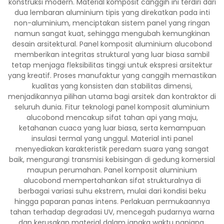
konstruksi modern. Material komposit canggih ini terdiri dari
dua lembaran aluminium tipis yang direkatkan pada inti
non-aluminium, menciptakan sistem panel yang ringan
namun sangat kuat, sehingga mengubah kemungkinan
desain arsitektural. Panel komposit aluminium alucobond
memberikan integritas struktural yang luar biasa sambil
tetap menjaga fleksibilitas tinggi untuk ekspresi arsitektur
yang kreatif. Proses manufaktur yang canggih memastikan
kualitas yang konsisten dan stabilitas dimensi,
menjadikannya pilihan utama bagi arsitek dan kontraktor di
seluruh dunia. Fitur teknologi panel komposit aluminium
alucobond mencakup sifat tahan api yang maju,
ketahanan cuaca yang luar biasa, serta kemampuan
insulasi termal yang unggul. Material inti panel
menyediakan karakteristik peredam suara yang sangat
baik, mengurangi transmisi kebisingan di gedung komersial
maupun perumahan. Panel komposit aluminium
alucobond mempertahankan sifat strukturalnya di
berbagai variasi suhu ekstrem, mulai dari kondisi beku
hingga paparan panas intens. Perlakuan permukaannya
tahan terhadap degradasi UV, mencegah pudarnya warna
dan kerusakan material dalam jangka waktu panjang.