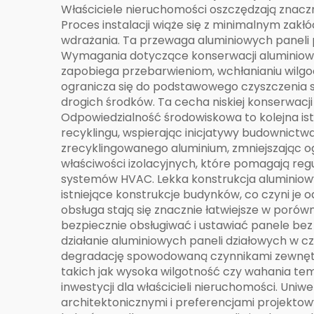
Właściciele nieruchomości oszczędzają znacz
Proces instalacji wiąże się z minimalnym zakł
wdrażania. Ta przewaga aluminiowych paneli 
Wymagania dotyczące konserwacji aluminiowyc
zapobiega przebarwieniom, wchłanianiu wilgoci
ogranicza się do podstawowego czyszczenia s
drogich środków. Ta cecha niskiej konserwacj
Odpowiedzialność środowiskowa to kolejna ist
recyklingu, wspierając inicjatywy budownictw
zrecyklingowanego aluminium, zmniejszając o
właściwości izolacyjnych, które pomagają reg
systemów HVAC. Lekka konstrukcja aluminiowy
istniejące konstrukcje budynków, co czyni je
obsługa stają się znacznie łatwiejsze w porów
bezpiecznie obsługiwać i ustawiać panele bez 
działanie aluminiowych paneli działowych w c
degradację spowodowaną czynnikami zewnętrz
takich jak wysoka wilgotność czy wahania tem
inwestycji dla właścicieli nieruchomości. U
architektonicznymi i preferencjami projekt