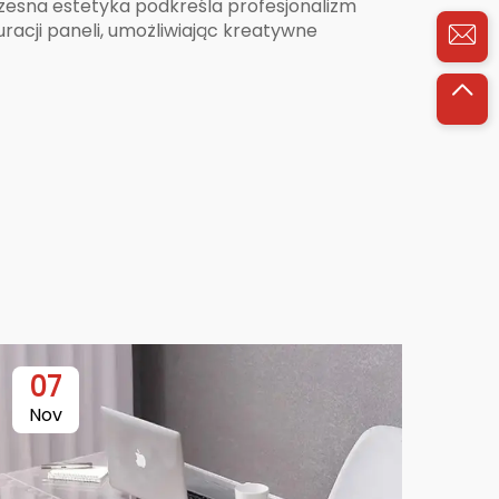
czesna estetyka podkreśla profesjonalizm
racji paneli, umożliwiając kreatywne
07
0
Nov
Ja