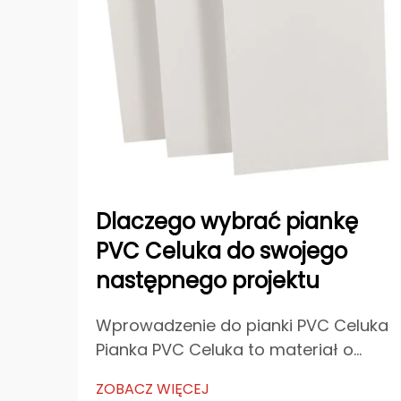
Dlaczego wybrać piankę
PVC Celuka do swojego
następnego projektu
Wprowadzenie do pianki PVC Celuka
Pianka PVC Celuka to materiał o
wysokiej wydajności, znany z
ZOBACZ WIĘCEJ
odporności, gładkiej powierzchni i