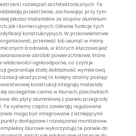
strzeni i rozwiązań architektonicznych. Te
oddzielają przestrzenie, zachowując przy tym
okiej jakości materiałów ze stopów aluminium
, jak i komercyjnych. Główne funkcje tych
odyfikacji konstrukcyjnych. W przeciwieństwie
eorganizować, przenieść lub usunąć w miarę
amicznych środowisk, w których kluczowa jest
zaawansowane obróbki powierzchniowe, które
e właściwości ognioodporne, co czyni je
cji gwarantuje stałą dokładność wymiarową
zolacji akustycznej to kolejny istotny postęp
warstwowej konstrukcji integrują materiały
 się szczególnie cenna w biurach, placówkach
owe dla płyty aluminiowej z panelu przegrody
. Te systemy często zawierają regulowane
Panele mogą być integrowane z istniejącymi
ne punkty dostępowe i rozwiązania montażowe.
Kompleksy biurowe wykorzystują te panele do
cyjnych. Instytucje edukacyjne stosują je do