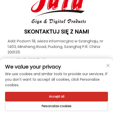
SKONTAKTUJ SIĘ Z NAMI
Add: Poziom 18, wieża informacyjna w Szanghaju, nr
1403, Minsheng Road, Pudong, Szanghaj P.R. China
200135
Tel:
+86-21-33927426
We value your privacy
E-mail:
[email protected]
We use cookies and similar tools to provide our services. If
you don't want to accept all cookies, click Personalize
cookies.
Prawa autorskie © 2025 JUTU New Materials Technology
Limited. Wszystkie prawa zastrzeżone. -
Polityka
prywatności
Accept all
Personalize cookies