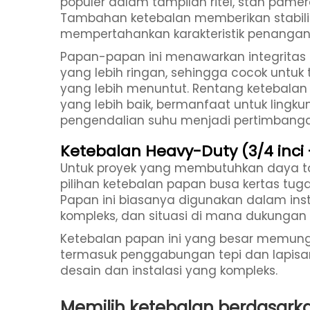
populer dalam tampilan ritel, stan pame
Tambahan ketebalan memberikan stabilit
mempertahankan karakteristik penangan
Papan-papan ini menawarkan integritas s
yang lebih ringan, sehingga cocok untuk t
yang lebih menuntut. Rentang ketebalan 
yang lebih baik, bermanfaat untuk lingk
pengendalian suhu menjadi pertimbanga
Ketebalan Heavy-Duty (3/4 inci -
Untuk proyek yang membutuhkan daya ta
pilihan ketebalan papan busa kertas tuga
Papan ini biasanya digunakan dalam inst
kompleks, dan situasi di mana dukungan 
Ketebalan papan ini yang besar memungkin
termasuk penggabungan tepi dan lapis
desain dan instalasi yang kompleks.
Memilih ketebalan berdasar