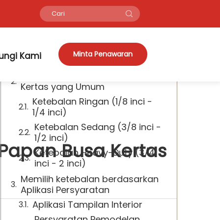
Daftar Isi
Memahami Papan busa kertas
Minta Penawaran
ungi Kami
Dimensi untuk Kinerja Optimal
Opsi Ketebalan Papan Busa
Kertas yang Umum
Ketebalan Ringan (1/8 inci -
1/4 inci)
Ketebalan Sedang (3/8 inci -
1/2 inci)
 Papan Busa Kertas
Ketebalan Heavy-Duty (3/4
inci - 2 inci)
Memilih ketebalan berdasarkan
Aplikasi Persyaratan
Aplikasi Tampilan Interior
Persyaratan Pemodelan