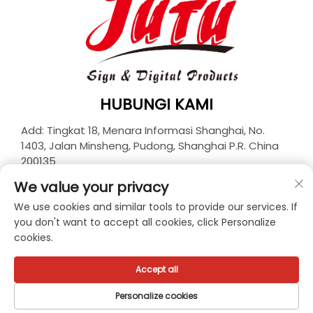
HUBUNGI KAMI
Add: Tingkat 18, Menara Informasi Shanghai, No.
1403, Jalan Minsheng, Pudong, Shanghai P.R. China
200135
Tel:
+86-21-33927426
We value your privacy
Surel:
[email protected]
We use cookies and similar tools to provide our services. If
you don't want to accept all cookies, click Personalize
cookies.
Hak Cipta © 2026 JUTU New Materials Technology
Limited. Seluruh hak dilindungi. -
Kebijakan Privasi
Accept all
Personalize cookies