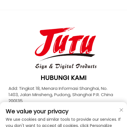
HUBUNGI KAMI
Add: Tingkat 18, Menara Informasi Shanghai, No.
1403, Jalan Minsheng, Pudong, Shanghai P.R. China
200135
Tel:
+86-21-33927426
We value your privacy
Surel:
[email protected]
We use cookies and similar tools to provide our services. If
you don't want to accept all cookies, click Personalize