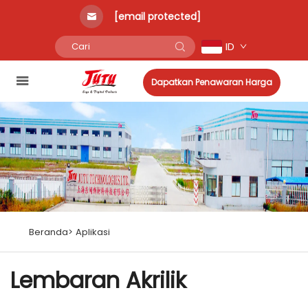
[email protected]
ID
Dapatkan Penawaran Harga
Beranda>
Aplikasi
Lembaran Akrilik