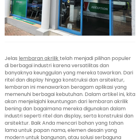
Jelas
lembaran akrilik
telah menjadi pilihan populer
di berbagai industri karena versatilitas dan
banyaknya keunggulan yang mereka tawarkan. Dari
ritel dan display hingga konstruksi dan arsitektur,
lembaran ini menawarkan beragam aplikasi yang
memenuhi berbagai kebutuhan. Dalam artikel ini, kita
akan menjelajahi keuntungan dari lembaran akrilik
bening dan bagaimana mereka digunakan dalam
industri seperti ritel dan display, serta konstruksi dan
arsitektur. Baik Anda mencari bahan yang tahan
lama untuk papan nama, elemen desain yang
modern untuk bangunan, atau solusi serbaguna