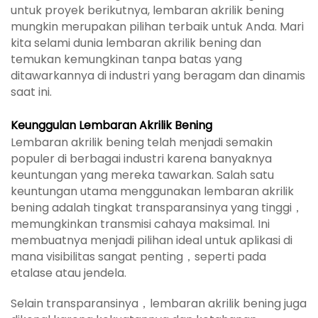
untuk proyek berikutnya, lembaran akrilik bening
mungkin merupakan pilihan terbaik untuk Anda. Mari
kita selami dunia lembaran akrilik bening dan
temukan kemungkinan tanpa batas yang
ditawarkannya di industri yang beragam dan dinamis
saat ini.
Keunggulan Lembaran Akrilik Bening
Lembaran akrilik bening telah menjadi semakin
populer di berbagai industri karena banyaknya
keuntungan yang mereka tawarkan. Salah satu
keuntungan utama menggunakan lembaran akrilik
bening adalah tingkat transparansinya yang tinggi，
memungkinkan transmisi cahaya maksimal. Ini
membuatnya menjadi pilihan ideal untuk aplikasi di
mana visibilitas sangat penting，seperti pada
etalase atau jendela.
Selain transparansinya，lembaran akrilik bening juga