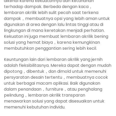
dikenal karena kekuatannya dan ketahanan
terhadap dampak. Berbeda dengan kaca，
lembaran akrilik lebih sulit pecah saat terkena
dampak，membuatnya opsi yang lebih aman untuk
digunakan di area dengan lalu lintas tinggi atau di
lingkungan di mana keretakan menjadi perhatian.
Kekuatan ini juga membuat lembaran akrilik bening
solusi yang hemat biaya，karena kemungkinan
membutuhkan penggantian sering lebih kecil.
Keuntungan lain dari lembaran akrilik yang jernih
adalah fleksibilitasnya. Mereka dapat dengan mudah
dipotong，dibentuk，dan dimold untuk memenuhi
persyaratan desain tertentu，membuatnya cocok
untuk berbagai macam aplikasi. Baik digunakan
dalam penandaan，furniture，atau penghalang
pelindung，lembaran akrilik transparan
menawarkan solusi yang dapat disesuaikan untuk
memenuhi kebutuhan individu.