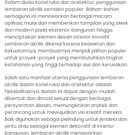
Dalam dunia konstruksi dan arsitektur, penggunaan
lembaran akrilik semakin populer. Bahan-bahan
serbaguna ini menawarkan berbagai macam
aplikasi, mulai dari memberikan tampilan yang sleek
dan modern pada eksterior bangunan hingga
menciptakan elemen desain interior inovatif.
Lembaran akrilik dikenal karena keawetan dan
kekuatannya, membuatnya menjadi pilihan populer
untuk proyek-proyek yang membutuhkan tingkat
ketahanan yang tinggi terhadap aus dan kerusakan.
Salah satu manfaat utama penggunaan lembaran
akrilik dalam konstruksi dan arsitektur adalah
fleksibilitasnya. Bahan ini dapat dengan mudah
dibentuk dan dimold sesuai dengan berbagai
persyaratan desain, memungkinkan arsitek dan
perancang untuk mewujudkan visi kreatif mereka.
Baik digunakan sebagai pelindung untuk jendela dan
pintu atau sebagai elemen dekoratif di interior
bangunan, lembaran akrilik menawarkan