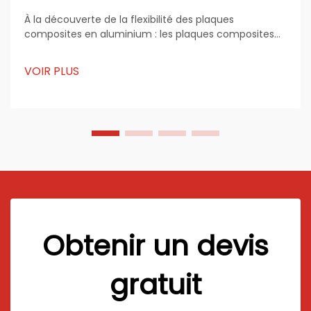
À la découverte de la flexibilité des plaques
composites en aluminium : les plaques composites
en aluminium sont devenues un matériau
fondamental dans l'architecture moderne, la
VOIR PLUS
publicité et le design industriel. Réputées pour leur
résistance, leur structure légère et leur souplesse
esthétique...
Obtenir un devis
gratuit