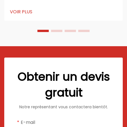
rapidement en popularité dans l'industrie du meuble
mondiale grâce à leur conception légère, leur grande
VOIR PLUS
résistance et leur durabilité. Fabriqués à partir de
papier, d'aluminium ou de composites...
Obtenir un devis
gratuit
Notre représentant vous contactera bientôt.
E-mail