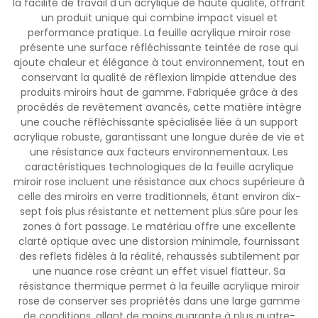
la facilité de travail d'un acrylique de haute qualité, offrant
un produit unique qui combine impact visuel et
performance pratique. La feuille acrylique miroir rose
présente une surface réfléchissante teintée de rose qui
ajoute chaleur et élégance à tout environnement, tout en
conservant la qualité de réflexion limpide attendue des
produits miroirs haut de gamme. Fabriquée grâce à des
procédés de revêtement avancés, cette matière intègre
une couche réfléchissante spécialisée liée à un support
acrylique robuste, garantissant une longue durée de vie et
une résistance aux facteurs environnementaux. Les
caractéristiques technologiques de la feuille acrylique
miroir rose incluent une résistance aux chocs supérieure à
celle des miroirs en verre traditionnels, étant environ dix-
sept fois plus résistante et nettement plus sûre pour les
zones à fort passage. Le matériau offre une excellente
clarté optique avec une distorsion minimale, fournissant
des reflets fidèles à la réalité, rehaussés subtilement par
une nuance rose créant un effet visuel flatteur. Sa
résistance thermique permet à la feuille acrylique miroir
rose de conserver ses propriétés dans une large gamme
de conditions, allant de moins quarante à plus quatre-