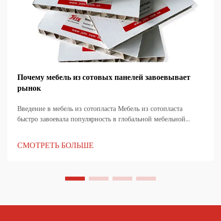
Почему мебель из сотовых панелей завоевывает
рынок
Введение в мебель из сотопласта Мебель из сотопласта
быстро завоевала популярность в глобальной мебельной
индустрии благодаря сочетанию легкого веса, высокой
прочности и устойчивости. Изготавливается из бумаги,
СМОТРЕТЬ БОЛЬШЕ
алюминия или комп...