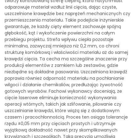
tworzy kontrolowaną strefę cieplną, która natychmiast
odparowuje materiał wzdłuż linii cięcia, dając czyste,
uszczelnione krawędzie bez naprężeń mechanicznych czy
przemieszczenia materiału. Takie podejście inżynierskie
gwarantuje, że każdy cięty element zachowuje spójną
głębokość, kąt i wykończenie powierzchni na całym
przebiegu projektu. Strefa wpływu ciepła pozostaje
minimalna, zazwyczaj mniejsza niż 0,2 mm, co chroni
strukturę komórkową i właściwości materiału aż do samej
krawędzi cięcia. Ta cecha ma szczególne znaczenie przy
produkcji elementów z zamkiem lub zestawów, gdzie
niezbędne są dokładne pasowania. Uszczelniona krawędź
poprawia również odporność materiału na pochłanianie
wilgoci i działanie chemikaliów, przedłużając żywotność
gotowych wyrobów. Fachowi wykonawcy doceniają, że
cięcie laserowe eliminuje konieczność wykonywania
operacji wtórnych, takich jak szlifowanie, pilowanie czy
uszczelnianie krawędzi, które wiążą się z dodatkowym
czasem i pracochłonnością. Proces ten osiąga tolerancje
rzędu ±0,05 mm przy cięciach prostych i utrzymuje
wyjątkową dokładność nawet przy skomplikowanych
krzywiznach i szczegółach. Taka precyzja umożliwia