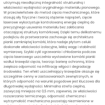
utrzymują nieodłączną integralność strukturalną i
właściwości wydajności oryginalnego materiału pionowego.
W przeciwieństwie do metod cięcia mechanicznego, które
stosują siły fizyczne i tworzą stężenie naprężeń, cięcie
laserowe wykorzystuje kontrolowaną energię cieplną do
precyzyjnego usuwania materiału bez zakłócania
otaczającej struktury komórkowej. Dzięki temu delikatnemu
podejściu do przetwarzania zachowuje się architektura
pianki zamkniętej komórki, która nadaje płytom celuki
doskonałe właściwości izolacyjne, lekką wagę i stabilność
wymiarową. Szybki cykl ogrzewania i chłodzenia podczas
cięcia laserowego uszczelnia wystawione komórki pianki
wzdłuż krawędzi cięcia, tworząc barierę ochronną, która
zwiększa odporność na infiltrację wilgoci i degradację
środowiska. Ten efekt uszczelniający krawędzie okazuje się
szczególnie cenny w zastosowaniach zewnętrznych, w
których odporność na warunki pogodowe jest kluczowa dla
długotrwałej wydajności. Minimalna strefa cieplna,
zazwyczaj mniejsza niż 0,5 mm, zapewnia, że właściwości
rozszerzania termicznego, odporność chemiczna i
wytrzymałość mechaniczna pozostają niezmienione w