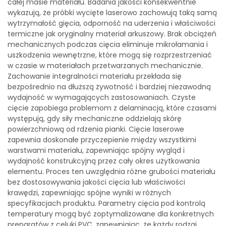
całej masie materiału. Badania jakości konsekwentnie
wykazują, że próbki wycięte laserowo zachowują taką samą
wytrzymałość gięcia, odporność na uderzenia i właściwości
termiczne jak oryginalny materiał arkuszowy. Brak obciążeń
mechanicznych podczas cięcia eliminuje mikrołamania i
uszkodzenia wewnętrzne, które mogą się rozprzestrzeniać
w czasie w materiałach przetwarzanych mechanicznie.
Zachowanie integralności materiału przekłada się
bezpośrednio na dłuższą żywotność i bardziej niezawodną
wydajność w wymagających zastosowaniach. Czyste
cięcie zapobiega problemom z delaminacją, które czasami
występują, gdy siły mechaniczne oddzielają skórę
powierzchniową od rdzenia pianki. Cięcie laserowe
zapewnia doskonałe przyczepienie między wszystkimi
warstwami materiału, zapewniając spójny wygląd i
wydajność konstrukcyjną przez cały okres użytkowania
elementu. Proces ten uwzględnia różne grubości materiału
bez dostosowywania jakości cięcia lub właściwości
krawędzi, zapewniając spójne wyniki w różnych
specyfikacjach produktu. Parametry cięcia pod kontrolą
temperatury mogą być zoptymalizowane dla konkretnych
preparatów z celuki PVC, zapewniając, że każdy rodzaj