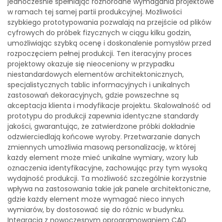
jednocześnie spełniając różnorodne wymagania projektowe
w ramach tej samej partii produkcyjnej. Możliwości
szybkiego prototypowania pozwalają na przejście od plików
cyfrowych do próbek fizycznych w ciągu kilku godzin,
umożliwiając szybką ocenę i doskonalenie pomysłów przed
rozpoczęciem pełnej produkcji. Ten iteracyjny proces
projektowy okazuje się nieoceniony w przypadku
niestandardowych elementów architektonicznych,
specjalistycznych tablic informacyjnych i unikalnych
zastosowań dekoracyjnych, gdzie powszechne są
akceptacja klienta i modyfikacje projektu. Skalowalność od
prototypu do produkcji zapewnia identyczne standardy
jakości, gwarantując, że zatwierdzone próbki dokładnie
odzwierciedlają końcowe wyroby. Przetwarzanie danych
zmiennych umożliwia masową personalizację, w której
każdy element może mieć unikalne wymiary, wzory lub
oznaczenia identyfikacyjne, zachowując przy tym wysoką
wydajność produkcji. Ta możliwość szczególnie korzystnie
wpływa na zastosowania takie jak panele architektoniczne,
gdzie każdy element może wymagać nieco innych
wymiarów, by dostosować się do różnic w budynku.
Integracja z nowoczesnym oprogramowaniem CAD