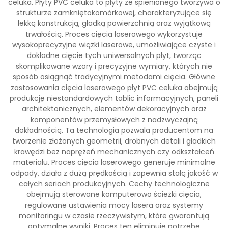
celuka. Płyty PVC celuka to płyty ze spienionego tworzywa o
strukturze zamkniętokomórkowej, charakteryzujące się
lekką konstrukcją, gładką powierzchnią oraz wyjątkową
trwałością. Proces cięcia laserowego wykorzystuje
wysokoprecyzyjne wiązki laserowe, umożliwiające czyste i
dokładne cięcie tych uniwersalnych płyt, tworząc
skomplikowane wzory i precyzyjne wymiary, których nie
sposób osiągnąć tradycyjnymi metodami cięcia. Główne
zastosowania cięcia laserowego płyt PVC celuka obejmują
produkcję niestandardowych tablic informacyjnych, paneli
architektonicznych, elementów dekoracyjnych oraz
komponentów przemysłowych z nadzwyczajną
dokładnością. Ta technologia pozwala producentom na
tworzenie złożonych geometrii, drobnych detali i gładkich
krawędzi bez naprężeń mechanicznych czy odkształceń
materiału. Proces cięcia laserowego generuje minimalne
odpady, działa z dużą prędkością i zapewnia stałą jakość w
całych seriach produkcyjnych. Cechy technologiczne
obejmują sterowane komputerowo ścieżki cięcia,
regulowane ustawienia mocy lasera oraz systemy
monitoringu w czasie rzeczywistym, które gwarantują
optymalne wyniki. Proces ten eliminuje potrzebę