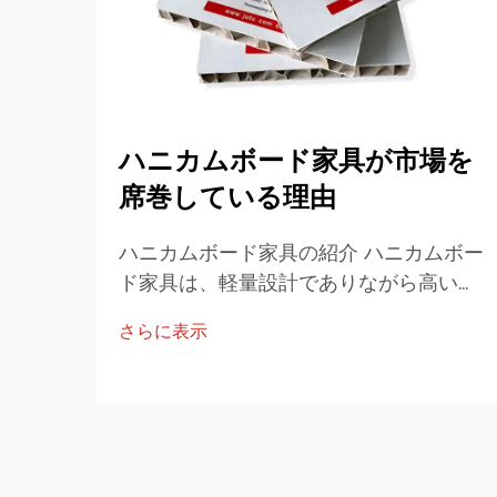
ハニカムボード家具が市場を
席巻している理由
ハニカムボード家具の紹介 ハニカムボー
ド家具は、軽量設計でありながら高い強
度と持続可能性を兼ね備えていることか
さらに表示
ら、世界的な家具産業において急速に人
気を集めています。紙、アルミニウム、
または複合素材で作られています。…