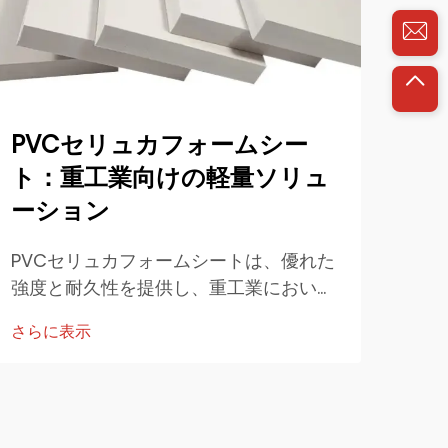
な
PVCセリュカフォームシー
が
ト：重工業向けの軽量ソリュ
な
ーション
アク
PVCセリュカフォームシートは、優れた
える
強度と耐久性を提供し、重工業において
確保
不可欠です。化学物質、湿気、火に対す
さら
工程
さらに表示
る耐性は、厳しい環境での信頼性を確保
維持
します。これらのシートは、産業効率を
向上させます...