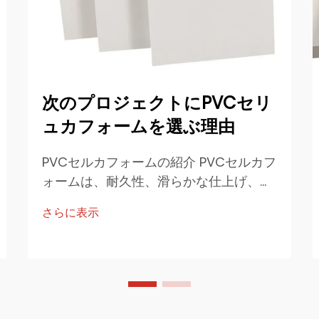
次のプロジェクトにPVCセリ
ュカフォームを選ぶ理由
PVCセルカフォームの紹介 PVCセルカフ
ォームは、耐久性、滑らかな仕上げ、お
よび多様な産業分野での幅広い用途で知
さらに表示
られる高性能材料です。セルカ押出成形
プロセスによって製造されるこの材料
は、内部に発泡構造を持ち、軽量であり
ながら高い剛性を実現しています。…