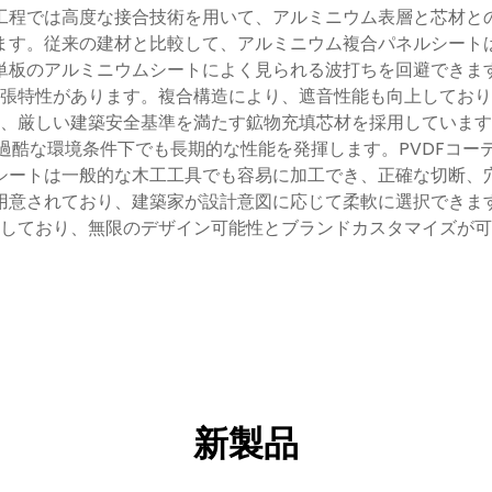
工程では高度な接合技術を用いて、アルミニウム表層と芯材と
ます。従来の建材と比較して、アルミニウム複合パネルシート
単板のアルミニウムシートによく見られる波打ちを回避できま
張特性があります。複合構造により、遮音性能も向上しており
、厳しい建築安全基準を満たす鉱物充填芯材を採用しています
過酷な環境条件下でも長期的な性能を発揮します。PVDFコー
シートは一般的な木工工具でも容易に加工でき、正確な切断、
用意されており、建築家が設計意図に応じて柔軟に選択できま
しており、無限のデザイン可能性とブランドカスタマイズが可
新製品