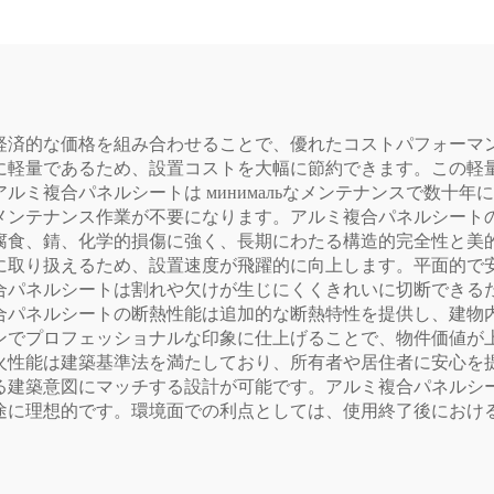
経済的な価格を組み合わせることで、優れたコストパフォーマ
に軽量であるため、設置コストを大幅に節約できます。この軽
ルミ複合パネルシートは минимальなメンテナンスで数十
メンテナンス作業が不要になります。アルミ複合パネルシート
腐食、錆、化学的損傷に強く、長期にわたる構造的完全性と美
に取り扱えるため、設置速度が飛躍的に向上します。平面的で
合パネルシートは割れや欠けが生じにくくきれいに切断できる
合パネルシートの断熱性能は追加的な断熱特性を提供し、建物
ンでプロフェッショナルな印象に仕上げることで、物件価値が
火性能は建築基準法を満たしており、所有者や居住者に安心を
る建築意図にマッチする設計が可能です。アルミ複合パネルシ
途に理想的です。環境面での利点としては、使用終了後におけ