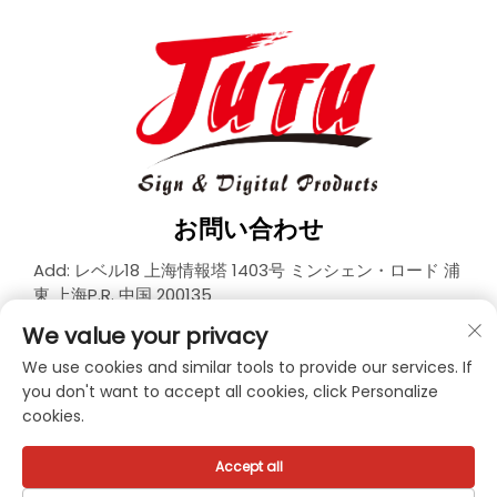
お問い合わせ
Add: レベル18 上海情報塔 1403号 ミンシェン・ロード 浦
東 上海P.R. 中国 200135
電話番号：
+86-21-33927426
We value your privacy
メールアドレス：
[email protected]
We use cookies and similar tools to provide our services. If
you don't want to accept all cookies, click Personalize
cookies.
Copyright © 2026 JUTU New Materials Technology
Limited All rights reserved. -
プライバシーポリシー
Accept all