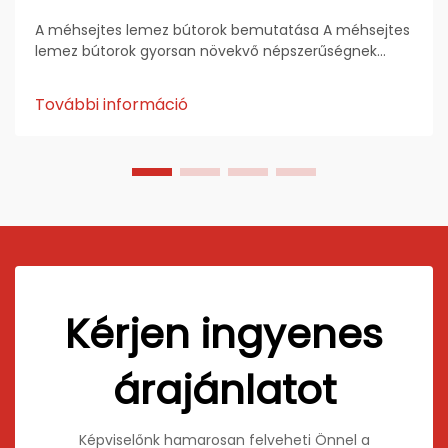
A méhsejtes lemez bútorok bemutatása A méhsejtes
lemez bútorok gyorsan növekvő népszerűségnek
örvendenek a globális bútorkészítő iparban,
köszönhetően könnyűségüknek, nagy szilárdságuknak
További információ
és fenntarthatóságuknak. Papírból, alumíniumból
vagy kompozit...
Kérjen ingyenes
árajánlatot
Képviselőnk hamarosan felveheti Önnel a