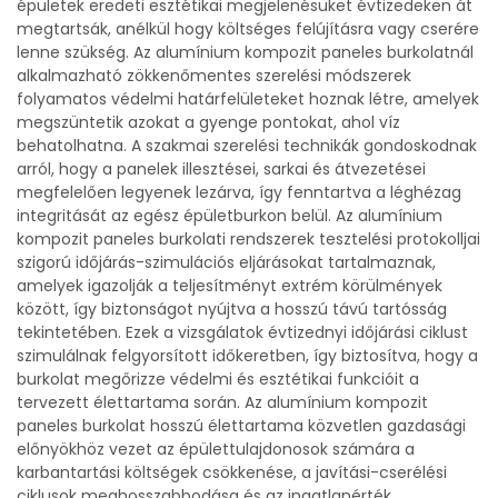
épületek eredeti esztétikai megjelenésüket évtizedeken át
megtartsák, anélkül hogy költséges felújításra vagy cserére
lenne szükség. Az alumínium kompozit paneles burkolatnál
alkalmazható zökkenőmentes szerelési módszerek
folyamatos védelmi határfelületeket hoznak létre, amelyek
megszüntetik azokat a gyenge pontokat, ahol víz
behatolhatna. A szakmai szerelési technikák gondoskodnak
arról, hogy a panelek illesztései, sarkai és átvezetései
megfelelően legyenek lezárva, így fenntartva a léghézag
integritását az egész épületburkon belül. Az alumínium
kompozit paneles burkolati rendszerek tesztelési protokolljai
szigorú időjárás-szimulációs eljárásokat tartalmaznak,
amelyek igazolják a teljesítményt extrém körülmények
között, így biztonságot nyújtva a hosszú távú tartósság
tekintetében. Ezek a vizsgálatok évtizednyi időjárási ciklust
szimulálnak felgyorsított időkeretben, így biztosítva, hogy a
burkolat megőrizze védelmi és esztétikai funkcióit a
tervezett élettartama során. Az alumínium kompozit
paneles burkolat hosszú élettartama közvetlen gazdasági
előnyökhöz vezet az épülettulajdonosok számára a
karbantartási költségek csökkenése, a javítási-cserélési
ciklusok meghosszabbodása és az ingatlanérték