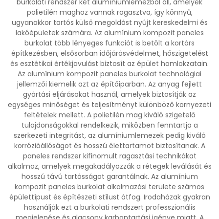
burkolati rendszer két alumíniumlemezből áll, amelyek
polietilén maghoz vannak ragasztva, így könnyű,
ugyanakkor tartós külső megoldást nyújt kereskedelmi és
lakóépületek számára. Az alumínium kompozit paneles
burkolat több lényeges funkciót is betölt a kortárs
építkezésben, elsősorban időjárásvédelmet, hőszigetelést
és esztétikai értékjavulást biztosít az épület homlokzatain.
Az alumínium kompozit paneles burkolat technológiai
jellemzői kiemelik azt az építőiparban. Az anyag fejlett
gyártási eljárásokat használ, amelyek biztosítják az
egységes minőséget és teljesítményt különböző környezeti
feltételek mellett. A polietilén mag kiváló szigetelő
tulajdonságokkal rendelkezik, miközben fenntartja a
szerkezeti integritást, az alumíniumlemezek pedig kiváló
korrózióállóságot és hosszú élettartamot biztosítanak. A
paneles rendszer kifinomult ragasztási technikákat
alkalmaz, amelyek megakadályozzák a rétegek leválását és
hosszú távú tartósságot garantálnak. Az alumínium
kompozit paneles burkolat alkalmazási területe számos
épülettípust és építészeti stílust átfog. Irodaházak gyakran
használják ezt a burkolati rendszert professzionális
megjelenése és alacsony karbantartási igénye miatt. A