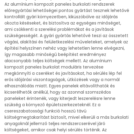
Az alumínium kompozit paneles burkolati rendszerek
előregyártási lehetőségei pontos gyártást tesznek lehetővé
kontrollált gyári környezetben, kiküszöbölve az időjárás
okozta késéseket, és biztosítva az egységes minőséget,
ami csökkenti a szerelési problémákat és a javítások
szükségességét. A gyári gyártás lehetővé teszi az összetett
vágási, alakítási és felületkezelési műveleteket, amelyek az
építési helyszínen nehéz vagy lehetetlen lenne elvégezni,
így magasabb minőségű beépítést eredményez
alacsonyabb teljes költségek mellett. Az alumínium
kompozit paneles burkolat moduláris tervezése
megkönnyíti a cseréket és javításokat, ha sérülés lép fel
erős időjárási viszontagságok, ütközések vagy a normál
elhasználódás miatt. Egyes panelek eltávolíthatók és
kicserélhetők anélkül, hogy az azonnal szomszédos
paneleket érintenék, vagy kiterjedt leszerelésre lenne
szükség a környező épületszerkezeteknél. Ez a
csereszabatossági funkció hosszú távú
költségmegtakarítást biztosít, mivel elkerüli a más burkolati
anyagoknál jellemző teljes rendszercserével járó
költségeket, amikor csak helyi sérülés történik. Az