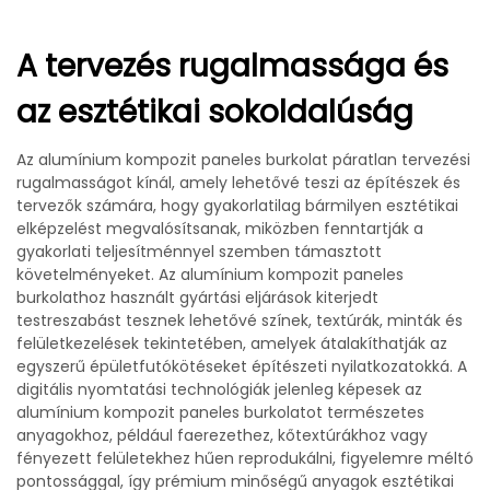
A tervezés rugalmassága és
az esztétikai sokoldalúság
Az alumínium kompozit paneles burkolat páratlan tervezési
rugalmasságot kínál, amely lehetővé teszi az építészek és
tervezők számára, hogy gyakorlatilag bármilyen esztétikai
elképzelést megvalósítsanak, miközben fenntartják a
gyakorlati teljesítménnyel szemben támasztott
követelményeket. Az alumínium kompozit paneles
burkolathoz használt gyártási eljárások kiterjedt
testreszabást tesznek lehetővé színek, textúrák, minták és
felületkezelések tekintetében, amelyek átalakíthatják az
egyszerű épületfutókötéseket építészeti nyilatkozatokká. A
digitális nyomtatási technológiák jelenleg képesek az
alumínium kompozit paneles burkolatot természetes
anyagokhoz, például faerezethez, kőtextúrákhoz vagy
fényezett felületekhez hűen reprodukálni, figyelemre méltó
pontossággal, így prémium minőségű anyagok esztétikai