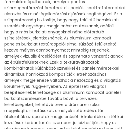
formulákra épülhetnek, amelyek pontos
színmeghatározást érhetnek el speciális spektrofotometriai
elemzés és minőségellenőrzési eljárások segítségével. Ez a
színponthosság biztosítja, hogy nagy felületű homlokzati
szerelések egységes megjelenést mutassanak, anélkül
hogy a más burkolati anyagoknál néha előforduló
színeltérések jelentkeznének. Az alumínium kompozit
paneles burkolat textúraopciói sima, tükröző felületektől
kezdve mélyen dombornyomott mintákig terjednek,
amelyek vizuális érdeklődést és tapintható vonzerőt adnak
az épületfelületeknek. Ezek a textúraváltozatok
kombinálhatók különböző színekkel és panelelméretekkel
dinamikus homlokzati kompozíciók létrehozásához,
amelyek megjelenése változhat a nézőszög és a világítási
körülmények függvényében. Az építészeti világítás
beépítésének lehetősége az alumínium kompozit paneles
burkolatszerelésekbe tovább bővíti a tervezési
lehetőségeket, lehetővé téve a drámai éjszakai
megvilágítási hatásokat, amelyek sötétedés után
átalakítják az épületek megjelenését. A különféle esztétikai
kezelések karbantartási szempontjai biztosítják, hogy az
alumínium kompozit paneles burkolat megőrizze tervezett