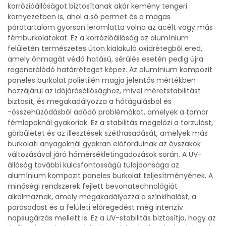
korrózióállóságot biztosítanak akár kemény tengeri
környezetben is, ahol a só permet és a magas
páratartalom gyorsan leromlatta volna az acélt vagy más
fémburkolatokat. Ez a korrózióállóság az alumínium
felületén természetes úton kialakuló oxidrétegből ered,
amely önmagát védő hatású, sérülés esetén pedig újra
regenerálódó határréteget képez. Az alumínium kompozit
paneles burkolat polietilén magja jelentős mértékben
hozzájárul az időjárásállósághoz, mivel méretstabilitást
biztosít, és megakadályozza a hőtágulásból és
-összehúzódásból adódó problémákat, amelyek a tömör
fémlapoknál gyakoriak. Ez a stabilitás megelőzi a torzulást,
görbületet és az illesztések széthasadását, amelyek más
burkolati anyagoknál gyakran előfordulnak az évszakok
változásával járó hőmérsékletingadozások során. A UV-
állóság további kulcsfontosságú tulajdonsága az
alumínium kompozit paneles burkolat teljesítményének. A
minőségi rendszerek fejlett bevonatechnológiát
alkalmaznak, amely megakadályozza a színkihalást, a
porosodást és a felületi elöregedést még intenzív
napsugárzás mellett is. Ez a UV-stabilitás biztosítja, hogy az