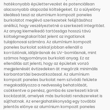
hatékonyabb épülettervezést és potenciálisan
alacsonyabb alapozási költségeket. Ez a súlyelőny
ideálissá teszi az alumínium kompozit paneles
burkolatot meglévő szerkezetek felújításához
anélkül, hogy veszélyeztetné a szerkezeti integritást.
Az anyag kiemelkedő tartóssága hosszú távú
költségmegtakarítást jelent az ingatlanok
tulajdonosai számára. Az alumínium kompozit
paneles burkolat sokkal jobban ellenáll a
korróziónak, időjárásnak és UV-bomlásnak, mint
számos hagyományos burkolati anyag. Ez az
ellenállás azt jelenti, hogy az épületek vonzó
megjelenését évtizedeken át megőrzik minimális
karbantartási beavatkozással. Az alumínium
kompozit paneles burkolat nem szívódó felülete
megakadályozza a nedvesség behatolását,
csökkentve a penész, gomba és szerkezeti károk
kockázatát, amelyek más burkolati rendszereket is
sújthatnak. Az energiahatékonyság egy további
jelentős előnye az alumínium kompozit paneles