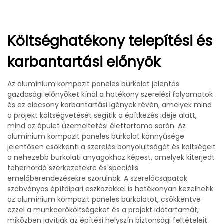
Költséghatékony telepítési és
karbantartási előnyök
Az alumínium kompozit paneles burkolat jelentős
gazdasági előnyöket kínál a hatékony szerelési folyamatok
és az alacsony karbantartási igények révén, amelyek mind
a projekt költségvetését segítik a építkezés ideje alatt,
mind az épület üzemeltetési élettartama során. Az
alumínium kompozit paneles burkolat könnyűsége
jelentősen csökkenti a szerelés bonyolultságát és költségeit
a nehezebb burkolati anyagokhoz képest, amelyek kiterjedt
teherhordó szerkezetekre és speciális
emelőberendezésekre szorulnak. A szerelőcsapatok
szabványos építőipari eszközökkel is hatékonyan kezelhetik
az alumínium kompozit paneles burkolatot, csökkentve
ezzel a munkaerőköltségeket és a projekt időtartamát,
miközben javítják az építési helyszín biztonsági feltételeit.