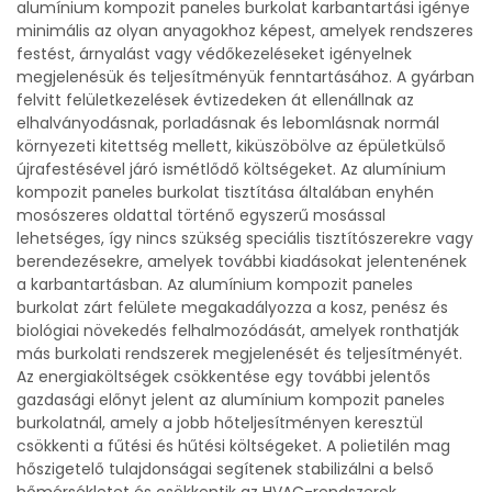
alumínium kompozit paneles burkolat karbantartási igénye
minimális az olyan anyagokhoz képest, amelyek rendszeres
festést, árnyalást vagy védőkezeléseket igényelnek
megjelenésük és teljesítményük fenntartásához. A gyárban
felvitt felületkezelések évtizedeken át ellenállnak az
elhalványodásnak, porladásnak és lebomlásnak normál
környezeti kitettség mellett, kiküszöbölve az épületkülső
újrafestésével járó ismétlődő költségeket. Az alumínium
kompozit paneles burkolat tisztítása általában enyhén
mosószeres oldattal történő egyszerű mosással
lehetséges, így nincs szükség speciális tisztítószerekre vagy
berendezésekre, amelyek további kiadásokat jelentenének
a karbantartásban. Az alumínium kompozit paneles
burkolat zárt felülete megakadályozza a kosz, penész és
biológiai növekedés felhalmozódását, amelyek ronthatják
más burkolati rendszerek megjelenését és teljesítményét.
Az energiaköltségek csökkentése egy további jelentős
gazdasági előnyt jelent az alumínium kompozit paneles
burkolatnál, amely a jobb hőteljesítményen keresztül
csökkenti a fűtési és hűtési költségeket. A polietilén mag
hőszigetelő tulajdonságai segítenek stabilizálni a belső