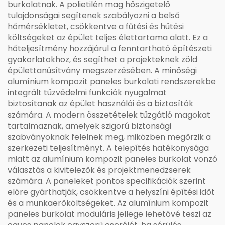
burkolatnak. A polietilén mag hőszigetelő
tulajdonságai segítenek szabályozni a belső
hőmérsékletet, csökkentve a fűtési és hűtési
költségeket az épület teljes élettartama alatt. Ez a
hőteljesítmény hozzájárul a fenntartható építészeti
gyakorlatokhoz, és segíthet a projekteknek zöld
épülettanúsítvány megszerzésében. A minőségi
alumínium kompozit paneles burkolati rendszerekbe
integrált tűzvédelmi funkciók nyugalmat
biztosítanak az épület használói és a biztosítók
számára. A modern összetételek tűzgátló magokat
tartalmaznak, amelyek szigorú biztonsági
szabványoknak felelnek meg, miközben megőrzik a
szerkezeti teljesítményt. A telepítés hatékonysága
miatt az alumínium kompozit paneles burkolat vonzó
választás a kivitelezők és projektmenedzserek
számára. A paneleket pontos specifikációk szerint
előre gyárthatják, csökkentve a helyszíni építési időt
és a munkaerőköltségeket. Az alumínium kompozit
paneles burkolat moduláris jellege lehetővé teszi az