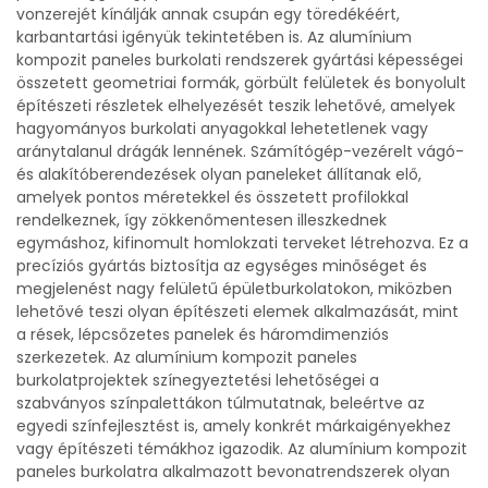
vonzerejét kínálják annak csupán egy töredékéért,
karbantartási igényük tekintetében is. Az alumínium
kompozit paneles burkolati rendszerek gyártási képességei
összetett geometriai formák, görbült felületek és bonyolult
építészeti részletek elhelyezését teszik lehetővé, amelyek
hagyományos burkolati anyagokkal lehetetlenek vagy
aránytalanul drágák lennének. Számítógép-vezérelt vágó-
és alakítóberendezések olyan paneleket állítanak elő,
amelyek pontos méretekkel és összetett profilokkal
rendelkeznek, így zökkenőmentesen illeszkednek
egymáshoz, kifinomult homlokzati terveket létrehozva. Ez a
precíziós gyártás biztosítja az egységes minőséget és
megjelenést nagy felületű épületburkolatokon, miközben
lehetővé teszi olyan építészeti elemek alkalmazását, mint
a rések, lépcsőzetes panelek és háromdimenziós
szerkezetek. Az alumínium kompozit paneles
burkolatprojektek színegyeztetési lehetőségei a
szabványos színpalettákon túlmutatnak, beleértve az
egyedi színfejlesztést is, amely konkrét márkaigényekhez
vagy építészeti témákhoz igazodik. Az alumínium kompozit
paneles burkolatra alkalmazott bevonatrendszerek olyan