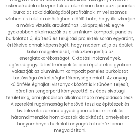
kiskereskedelmi központok az alumínium kompozit paneles
burkolat sokoldalúságából profitálnak, mivel számos
színben és felületminőségben előállítható, hogy illeszkedjen
a márka vizuális arculatához. Lakóprojektek egyre
gyakrabban alkalmazzák az alumínium kompozit paneles
burkolatot új építésű és felújítási projektek során egyaránt,
értékelve annak képességét, hogy modernizálja az épület
külső megjelenését, miközben javítja az
energiatakarékosságot. Oktatási intézmények,
egészségügyi létesítmények és ipari épületek is gyakran
választják az alumínium kompozit paneles burkolatot
tartóssága és költséghatékonysága miatt. Az anyag
különféle éghajlati viszonyok között is kitűnően teljesít,
páratlan tengerparti környezettől az édes sivatagi
területekig, ami globálisan alkalmazható megoldássá teszi.
A szerelési rugalmasság lehetővé teszi az építészek és
kivitelezők számára egyedi geometriai minták és
háromdimenziós homlokzatok kialakítását, amelyeket
hagyományos burkolati anyagokkal nehéz lenne
megvalósítani.