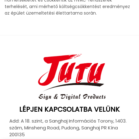
hőmérsékletet és csökkentik az HVAC-rendszerek
terhelését, ami mérhető költségcsökkentést eredményez
az épület üzemeltetési élettartama során.
LÉPJEN KAPCSOLATBA VELÜNK
Add: A 18. szint, a Sanghaj Információs Torony, 1403.
szám, Minsheng Road, Pudong, Sanghaj PR Kína
200135