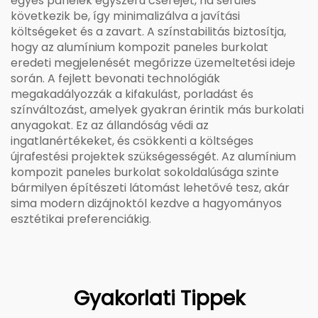
egyes panelek egyszerű cseréjét, ha sérülés
következik be, így minimalizálva a javítási
költségeket és a zavart. A színstabilitás biztosítja,
hogy az alumínium kompozit paneles burkolat
eredeti megjelenését megőrizze üzemeltetési ideje
során. A fejlett bevonati technológiák
megakadályozzák a kifakulást, porladást és
színváltozást, amelyek gyakran érintik más burkolati
anyagokat. Ez az állandóság védi az
ingatlanértékeket, és csökkenti a költséges
újrafestési projektek szükségességét. Az alumínium
kompozit paneles burkolat sokoldalúsága szinte
bármilyen építészeti látomást lehetővé tesz, akár
sima modern dizájnoktól kezdve a hagyományos
esztétikai preferenciákig.
Gyakorlati Tippek