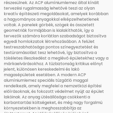
részesülnek. Az ACP alumíniumlemez által kínált
tervezési rugalmasság lehetővé teszi az olyan
kreatív építészeti megoldásokat, amelyek korábban
a hagyományos anyagokkal elképzelhetetlenek
voltak. A panelek görbék, szögek és összetett
geometriák formájában is kialakíthatók, így a
tervezők számára korlátlan szabadságot biztosítva
egyedi homlokzatok létrehozásában. A felület
testreszabhatósága pontos színegyeztetést és
textúramásolást tesz lehetővé, így biztosítva a
tökéletes illeszkedést a meglévő épületekhez vagy a
márkaelvárásokhoz. A tűzbiztonság kritikus előnyt
jelent, különösen kereskedelmi és lakó
magasépületek esetében. A modern ACP
alumíniumlemez speciális tűzgátló maggal
rendelkezik, amely megfelel a nemzetközi építési
előírásoknak, és fokozott védelmet nyújt az épület
lakóinak. Az anyag ütésállósága csökkenti a
karbantartási költségeket, és még nagy forgalmú
környezetekben is meghosszabbítja az