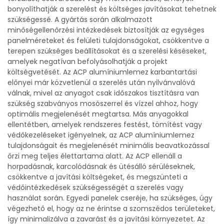
bonyolíthatják a szerelést és költséges javításokat tehetnek
szükségessé. A gyártás során alkalmazott
minőségellenőrzési intézkedések biztosítják az egységes
panelméreteket és felületi tulajdonságokat, csökkentve a
terepen szükséges beállításokat és a szerelési késéseket,
amelyek negatívan befolyásolhatják a projekt
költségvetését. Az ACP alumíniumlemez karbantartási
előnyei már közvetlenül a szerelés után nyilvánvalóvá
válnak, mivel az anyagot csak időszakos tisztításra van
szükség szabványos mosószerrel és vízzel ahhoz, hogy
optimális megjelenését megtartsa. Más anyagokkal
ellentétben, amelyek rendszeres festést, tömítést vagy
védőkezeléseket igényelnek, az ACP alumíniumlemez
tulajdonságait és megjelenését minimális beavatkozással
őrzi meg teljes élettartama alatt. Az ACP ellenáll a
horpadásnak, karcolódásnak és ütésálló sérüléseknek,
csökkentve a javítási költségeket, és megszünteti a
védőintézkedések szükségességét a szerelés vagy
használat során. Egyedi panelek cseréje, ha szükséges, úgy
végezhető el, hogy az ne érintse a szomszédos területeket,
így minimalizálva a zavarást és a javítási környezetet. Az