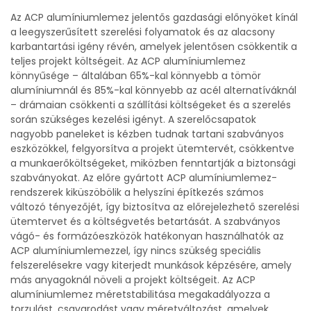
Az ACP alumíniumlemez jelentős gazdasági előnyöket kínál
a leegyszerűsített szerelési folyamatok és az alacsony
karbantartási igény révén, amelyek jelentősen csökkentik a
teljes projekt költségeit. Az ACP alumíniumlemez
könnyűsége – általában 65%-kal könnyebb a tömör
alumíniumnál és 85%-kal könnyebb az acél alternatíváknál
– drámaian csökkenti a szállítási költségeket és a szerelés
során szükséges kezelési igényt. A szerelőcsapatok
nagyobb paneleket is kézben tudnak tartani szabványos
eszközökkel, felgyorsítva a projekt ütemtervét, csökkentve
a munkaerőköltségeket, miközben fenntartják a biztonsági
szabványokat. Az előre gyártott ACP alumíniumlemez-
rendszerek kiküszöbölik a helyszíni építkezés számos
változó tényezőjét, így biztosítva az előrejelezhető szerelési
ütemtervet és a költségvetés betartását. A szabványos
vágó- és formázóeszközök hatékonyan használhatók az
ACP alumíniumlemezzel, így nincs szükség speciális
felszerelésekre vagy kiterjedt munkások képzésére, amely
más anyagoknál növeli a projekt költségeit. Az ACP
alumíniumlemez méretstabilitása megakadályozza a
torzulást, csavarodást vagy méretváltozást, amelyek