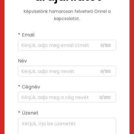
Képviselőnk hamarosan felveheti Önnel a
kapcsolatot.
Email
0/100
Név
0/100
Cégnév
0/200
Üzenet