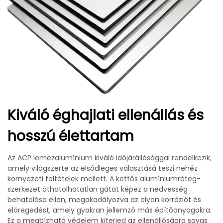
Kiváló éghajlati ellenállás és
hosszú élettartam
Az ACP lemezalumínium kiváló időjárállósággal rendelkezik,
amely világszerte az elsődleges választásá teszi nehéz
környezeti feltételek mellett. A kettős alumíniumréteg-
szerkezet áthatolhatatlan gátat képez a nedvesség
behatolása ellen, megakadályozva az olyan korróziót és
elöregedést, amely gyakran jellemző más építőanyagokra.
Ez a megbízható védelem kiterjed az ellenállóságra savas