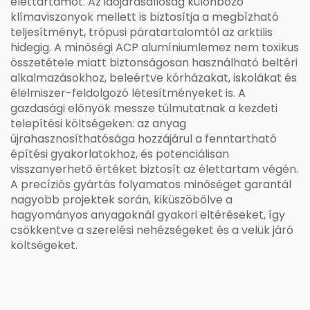
élettartamot. Az időjárásállóság különböző
klímaviszonyok mellett is biztosítja a megbízható
teljesítményt, trópusi páratartalomtól az arktilis
hidegig. A minőségi ACP alumíniumlemez nem toxikus
összetétele miatt biztonságosan használható beltéri
alkalmazásokhoz, beleértve kórházakat, iskolákat és
élelmiszer-feldolgozó létesítményeket is. A
gazdasági előnyök messze túlmutatnak a kezdeti
telepítési költségeken: az anyag
újrahasznosíthatósága hozzájárul a fenntartható
építési gyakorlatokhoz, és potenciálisan
visszanyerhető értéket biztosít az élettartam végén.
A precíziós gyártás folyamatos minőséget garantál
nagyobb projektek során, kiküszöbölve a
hagyományos anyagoknál gyakori eltéréseket, így
csökkentve a szerelési nehézségeket és a velük járó
költségeket.