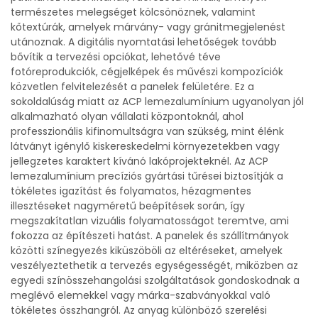
természetes melegséget kölcsönöznek, valamint
kőtextúrák, amelyek márvány- vagy gránitmegjelenést
utánoznak. A digitális nyomtatási lehetőségek tovább
bővítik a tervezési opciókat, lehetővé téve
fotóreprodukciók, cégjelképek és művészi kompozíciók
közvetlen felvitelezését a panelek felületére. Ez a
sokoldalúság miatt az ACP lemezalumínium ugyanolyan jól
alkalmazható olyan vállalati központoknál, ahol
professzionális kifinomultságra van szükség, mint élénk
látványt igénylő kiskereskedelmi környezetekben vagy
jellegzetes karaktert kívánó lakóprojekteknél. Az ACP
lemezalumínium precíziós gyártási tűrései biztosítják a
tökéletes igazítást és folyamatos, hézagmentes
illesztéseket nagyméretű beépítések során, így
megszakítatlan vizuális folyamatosságot teremtve, ami
fokozza az építészeti hatást. A panelek és szállítmányok
közötti színegyezés kiküszöböli az eltéréseket, amelyek
veszélyeztethetik a tervezés egységességét, miközben az
egyedi színösszehangolási szolgáltatások gondoskodnak a
meglévő elemekkel vagy márka-szabványokkal való
tökéletes összhangról. Az anyag különböző szerelési