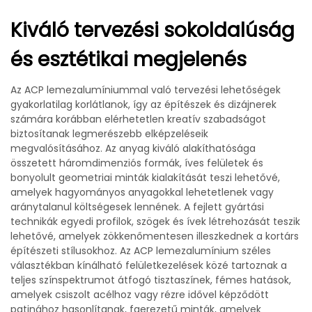
Kiváló tervezési sokoldalúság
és esztétikai megjelenés
Az ACP lemezalumíniummal való tervezési lehetőségek
gyakorlatilag korlátlanok, így az építészek és dizájnerek
számára korábban elérhetetlen kreatív szabadságot
biztosítanak legmerészebb elképzeléseik
megvalósításához. Az anyag kiváló alakíthatósága
összetett háromdimenziós formák, íves felületek és
bonyolult geometriai minták kialakítását teszi lehetővé,
amelyek hagyományos anyagokkal lehetetlenek vagy
aránytalanul költségesek lennének. A fejlett gyártási
technikák egyedi profilok, szögek és ívek létrehozását teszik
lehetővé, amelyek zökkenőmentesen illeszkednek a kortárs
építészeti stílusokhoz. Az ACP lemezalumínium széles
választékban kínálható felületkezelések közé tartoznak a
teljes színspektrumot átfogó tisztaszínek, fémes hatások,
amelyek csiszolt acélhoz vagy rézre idővel képződött
patinához hasonlítanak, faerezetű minták, amelyek