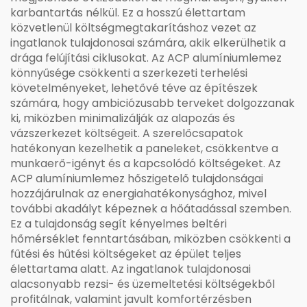
karbantartás nélkül. Ez a hosszú élettartam
közvetlenül költségmegtakarításhoz vezet az
ingatlanok tulajdonosai számára, akik elkerülhetik a
drága felújítási ciklusokat. Az ACP alumíniumlemez
könnyűsége csökkenti a szerkezeti terhelési
követelményeket, lehetővé téve az építészek
számára, hogy ambiciózusabb terveket dolgozzanak
ki, miközben minimalizálják az alapozás és
vázszerkezet költségeit. A szerelőcsapatok
hatékonyan kezelhetik a paneleket, csökkentve a
munkaerő-igényt és a kapcsolódó költségeket. Az
ACP alumíniumlemez hőszigetelő tulajdonságai
hozzájárulnak az energiahatékonysághoz, mivel
további akadályt képeznek a hőátadással szemben.
Ez a tulajdonság segít kényelmes beltéri
hőmérséklet fenntartásában, miközben csökkenti a
fűtési és hűtési költségeket az épület teljes
élettartama alatt. Az ingatlanok tulajdonosai
alacsonyabb rezsi- és üzemeltetési költségekből
profitálnak, valamint javult komfortérzésben