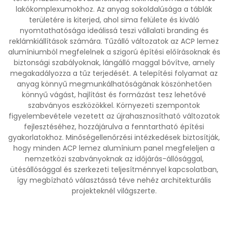
lakókomplexumokhoz. Az anyag sokoldalúsága a táblák
területére is kiterjed, ahol sima felülete és kiváló
nyomtathatósága ideálissá teszi vállalati branding és
reklámkiállítások számára. Tűzálló változatok az ACP lemez
alumíniumból megfelelnek a szigorú építési előírásoknak és
biztonsági szabályoknak, lángálló maggal bővítve, amely
megakadályozza a tűz terjedését. A telepítési folyamat az
anyag könnyű megmunkálhatóságának köszönhetően
könnyű vágást, hajlítást és formázást tesz lehetővé
szabványos eszközökkel. Környezeti szempontok
figyelembevétele vezetett az újrahasznosítható változatok
fejlesztéséhez, hozzájárulva a fenntartható építési
gyakorlatokhoz. Minőségellenőrzési intézkedések biztosítják,
hogy minden ACP lemez alumínium panel megfeleljen a
nemzetközi szabványoknak az időjárás-állósággal,
ütésállósággal és szerkezeti teljesítménnyel kapcsolatban,
így megbízható választássá téve nehéz architekturális
projekteknél világszerte.