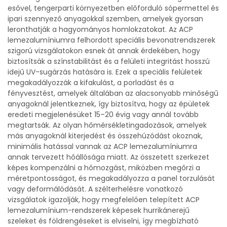
esővel, tengerparti környezetben előforduló sópermettel és
ipari szennyező anyagokkal szemben, amelyek gyorsan
leronthatják a hagyományos homlokzatokat. Az ACP
lemezalumíniumra felhordott speciális bevonatrendszerek
szigorú vizsgálatokon esnek át annak érdekében, hogy
biztosítsák a színstabilitást és a felületi integritást hosszú
idejű UV-sugárzás hatására is. Ezek a speciális felületek
megakadályozzák a kifakulást, a porladást és a
fényvesztést, amelyek általában az alacsonyabb minőségű
anyagoknál jelentkeznek, így biztosítva, hogy az épületek
eredeti megjelenésüket 15–20 évig vagy annál tovább
megtartsák. Az olyan hőmérsékletingadozások, amelyek
más anyagoknál kiterjedést és összehúzódást okoznak,
minimális hatással vannak az ACP lemezalumíniumra
annak tervezett hőállósága miatt. Az összetett szerkezet
képes kompenzálni a hőmozgást, miközben megőrzi a
méretpontosságot, és megakadályozza a panel torzulását
vagy deformálódását. A szélterhelésre vonatkozó
vizsgálatok igazolják, hogy megfelelően telepített ACP
lemezalumínium-rendszerek képesek hurrikánerejű
szeleket és földrengéseket is elviselni, így megbízható