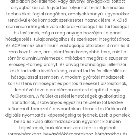
általában polietilénből vagy ásványi anyagokkal töltött
anyagból készül. A gyártási folyamat fejlett laminálási
technikákat foglal magában, amelyek könnyű, ugyanakkor
rendkívül erős kompozit szerkezetet hoznak létre. A külső
alumíniumrétegek kiváló időjárás-állóságot és tartósságot
biztosítanak, míg a mag anyaga hozzájárul a panel
hőszigetelési tulajdonságaihoz és szerkezeti integritásához.
Az ACP lemez alumínium vastagsága általában 3 mm és 6
mm között van, ami jelentősen könnyebbé teszi, mint a
tömör alumíniumlemezek, miközben megőrzi a szuperior
erősség-tömeg arányt. Az anyag technológiai jellemzői
közé tartozik a kiváló síkság, mérettartás és ellenállás a
hőtágulással szemben. A modern gyártási módszerek
konzisztens minőséget és pontos tűréseket biztosítanak,
lehetővé téve a problémamentes telepítést nagy
felületeken. A felületkezelési lehetőségek gyakorlatilag
korlátlanok, szabványos egyszínű felületektől kezdve
kifinomult faerezetű bevonatokon, fémes textúrákon át
digitális nyomtatási képességekig terjednek. Ezek a panelek
belső és külső alkalmazásokban egyaránt kitűnően
teljesítenek, burkolórendszerekként szolgálnak
toronyházakhoz, bevásárlóközpontokhoz, kórházakhoz és