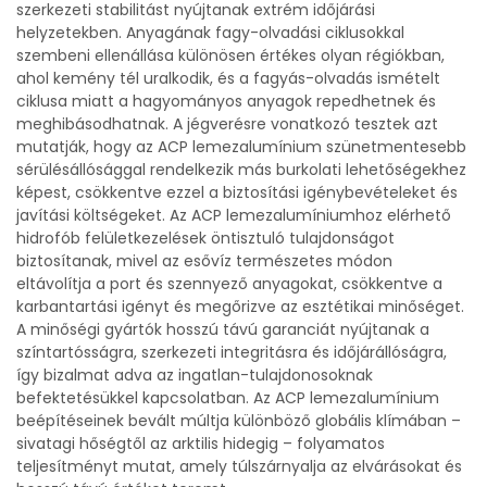
szerkezeti stabilitást nyújtanak extrém időjárási
helyzetekben. Anyagának fagy-olvadási ciklusokkal
szembeni ellenállása különösen értékes olyan régiókban,
ahol kemény tél uralkodik, és a fagyás-olvadás ismételt
ciklusa miatt a hagyományos anyagok repedhetnek és
meghibásodhatnak. A jégverésre vonatkozó tesztek azt
mutatják, hogy az ACP lemezalumínium szünetmentesebb
sérülésállósággal rendelkezik más burkolati lehetőségekhez
képest, csökkentve ezzel a biztosítási igénybevételeket és
javítási költségeket. Az ACP lemezalumíniumhoz elérhető
hidrofób felületkezelések öntisztuló tulajdonságot
biztosítanak, mivel az esővíz természetes módon
eltávolítja a port és szennyező anyagokat, csökkentve a
karbantartási igényt és megőrizve az esztétikai minőséget.
A minőségi gyártók hosszú távú garanciát nyújtanak a
színtartósságra, szerkezeti integritásra és időjárállóságra,
így bizalmat adva az ingatlan-tulajdonosoknak
befektetésükkel kapcsolatban. Az ACP lemezalumínium
beépítéseinek bevált múltja különböző globális klímában –
sivatagi hőségtől az arktilis hidegig – folyamatos
teljesítményt mutat, amely túlszárnyalja az elvárásokat és