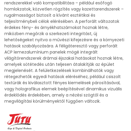
rendszerekkel való kompatibilitása – például esőfogó
homlokzatok, közvetlen rögzítés vagy kazettarendszerek –
rugalmasságot biztosít a kívánt esztétikai és
teljesítménybeli célok elérésében. A perforált változatok
érdekes fény- és árnyékhatszámokat hoznak létre,
miközben megőrzik a szerkezeti integritást, új
lehetőségeket nyitva a művészi kifejezésre és a környezeti
hatások szabályozására. A féligáteresztő vagy perforált
ACP lemezalumínium panelek mögé integrált
világítórendszerek drámai éjszakai hatásokat hoznak létre,
amelyek sötétedés után teljesen átalakítják az épület
megjelenését. A felületkezelések kombinálhatók vagy
rétegezhetők egyedi hatások eléréséhez, például csiszolt
textúrák és kiválasztott fényes kiemelések párosításával,
vagy holografikus elemek beépítésével dinamikus vizuális
érdeklődés érdekében, amely a nézési szögtől és a
megvilágítási körülményektől függően változik.