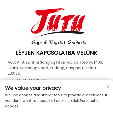
LÉPJEN KAPCSOLATBA VELÜNK
Add: A 18. szint, a Sanghaj Információs Torony, 1403.
szám, Minsheng Road, Pudong, Sanghaj PR Kína
200135
Tel:
+86-21-33927426
We value your privacy
E-mail:
[email protected]
We use cookies and similar tools to provide our services. If
you don't want to accept all cookies, click Personalize
cookies.
Szerzői jog © 2026 JUTU New Materials Technology
Limited Minden jog fenntartva. -
Adatvédelmi