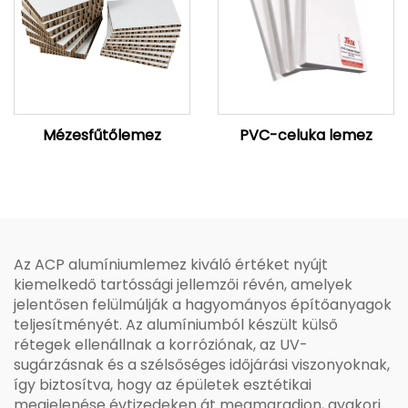
Mézesfűtőlemez
PVC-celuka lemez
Az ACP alumíniumlemez kiváló értéket nyújt
kiemelkedő tartóssági jellemzői révén, amelyek
jelentősen felülmúlják a hagyományos építőanyagok
teljesítményét. Az alumíniumból készült külső
rétegek ellenállnak a korróziónak, az UV-
sugárzásnak és a szélsőséges időjárási viszonyoknak,
így biztosítva, hogy az épületek esztétikai
megjelenése évtizedeken át megmaradjon, gyakori