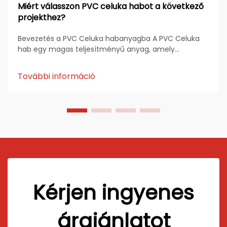
Miért válasszon PVC celuka habot a következő
projekthez?
Bevezetés a PVC Celuka habanyagba A PVC Celuka
hab egy magas teljesítményű anyag, amely
tartósságáról, sima felületéről és sokoldalú ipari
alkalmazásairól ismert. A Celuka extrúziós eljárás
További információ
során előállított anyagnak egy belső den...
Kérjen ingyenes
árajánlatot