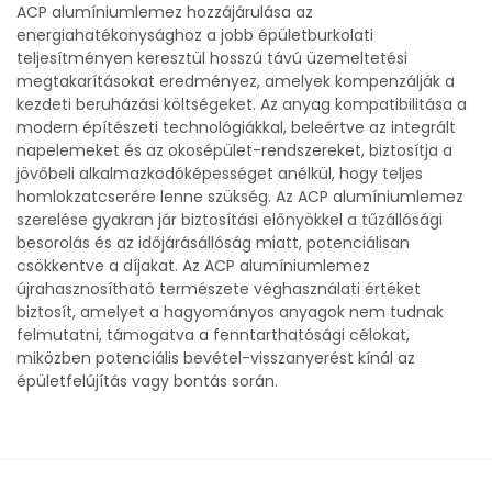
ACP alumíniumlemez hozzájárulása az
energiahatékonysághoz a jobb épületburkolati
teljesítményen keresztül hosszú távú üzemeltetési
megtakarításokat eredményez, amelyek kompenzálják a
kezdeti beruházási költségeket. Az anyag kompatibilitása a
modern építészeti technológiákkal, beleértve az integrált
napelemeket és az okosépület-rendszereket, biztosítja a
jövőbeli alkalmazkodóképességet anélkül, hogy teljes
homlokzatcserére lenne szükség. Az ACP alumíniumlemez
szerelése gyakran jár biztosítási előnyökkel a tűzállósági
besorolás és az időjárásállóság miatt, potenciálisan
csökkentve a díjakat. Az ACP alumíniumlemez
újrahasznosítható természete véghasználati értéket
biztosít, amelyet a hagyományos anyagok nem tudnak
felmutatni, támogatva a fenntarthatósági célokat,
miközben potenciális bevétel-visszanyerést kínál az
épületfelújítás vagy bontás során.