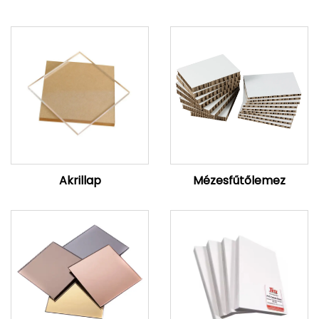
Akrillap
Mézesfűtőlemez