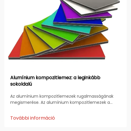
Alumínium kompozitlemez: a leginkább
sokoldalú
Az alumínium kompozitlemezek rugalmasságának
megismerése. Az alumínium kompozitlemezek a
modern építészet, reklám és ipari tervezés egyik
alapvető anyagává váltak. Erősségükről,
További információ
könnyűségükről és esztétikai rugalmasságukról
ismertek...