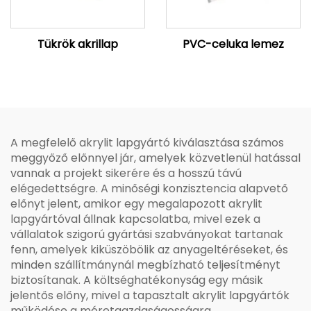
Tükrök akrillap
PVC-celuka lemez
A megfelelő akrylit lapgyártó kiválasztása számos
meggyőző előnnyel jár, amelyek közvetlenül hatással
vannak a projekt sikerére és a hosszú távú
elégedettségre. A minőségi konzisztencia alapvető
előnyt jelent, amikor egy megalapozott akrylit
lapgyártóval állnak kapcsolatba, mivel ezek a
vállalatok szigorú gyártási szabványokat tartanak
fenn, amelyek kiküszöbölik az anyageltéréseket, és
minden szállítmánynál megbízható teljesítményt
biztosítanak. A költséghatékonyság egy másik
jelentős előny, mivel a tapasztalt akrylit lapgyártók
működése a méretgazdaságosságra,