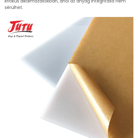
kritikus alkalmazásokban, ahol az anyag integritása nem
sérülhet.