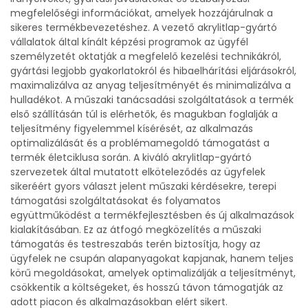
megfelelőségi információkat, amelyek hozzájárulnak a
sikeres termékbevezetéshez. A vezető akrylitlap-gyártó
vállalatok által kínált képzési programok az ügyfél
személyzetét oktatják a megfelelő kezelési technikákról,
gyártási legjobb gyakorlatokról és hibaelhárítási eljárásokról,
maximalizálva az anyag teljesítményét és minimalizálva a
hulladékot. A műszaki tanácsadási szolgáltatások a termék
első szállításán túl is elérhetők, és magukban foglalják a
teljesítmény figyelemmel kísérését, az alkalmazás
optimalizálását és a problémamegoldó támogatást a
termék életciklusa során. A kiváló akrylitlap-gyártó
szervezetek által mutatott elköteleződés az ügyfelek
sikeréért gyors választ jelent műszaki kérdésekre, terepi
támogatási szolgáltatásokat és folyamatos
együttműködést a termékfejlesztésben és új alkalmazások
kialakításában. Ez az átfogó megközelítés a műszaki
támogatás és testreszabás terén biztosítja, hogy az
ügyfelek ne csupán alapanyagokat kapjanak, hanem teljes
körű megoldásokat, amelyek optimalizálják a teljesítményt,
csökkentik a költségeket, és hosszú távon támogatják az
adott piacon és alkalmazásokban elért sikert.