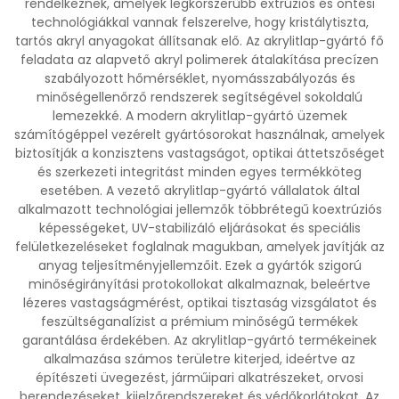
rendelkeznek, amelyek legkorszerűbb extrúziós és öntési
technológiákkal vannak felszerelve, hogy kristálytiszta,
tartós akryl anyagokat állítsanak elő. Az akrylitlap-gyártó fő
feladata az alapvető akryl polimerek átalakítása precízen
szabályozott hőmérséklet, nyomásszabályozás és
minőségellenőrző rendszerek segítségével sokoldalú
lemezekké. A modern akrylitlap-gyártó üzemek
számítógéppel vezérelt gyártósorokat használnak, amelyek
biztosítják a konzisztens vastagságot, optikai áttetszőséget
és szerkezeti integritást minden egyes termékköteg
esetében. A vezető akrylitlap-gyártó vállalatok által
alkalmazott technológiai jellemzők többrétegű koextrúziós
képességeket, UV-stabilizáló eljárásokat és speciális
felületkezeléseket foglalnak magukban, amelyek javítják az
anyag teljesítményjellemzőit. Ezek a gyártók szigorú
minőségirányítási protokollokat alkalmaznak, beleértve
lézeres vastagságmérést, optikai tisztaság vizsgálatot és
feszültséganalízist a prémium minőségű termékek
garantálása érdekében. Az akrylitlap-gyártó termékeinek
alkalmazása számos területre kiterjed, ideértve az
építészeti üvegezést, járműipari alkatrészeket, orvosi
berendezéseket, kijelzőrendszereket és védőkorlátokat. Az