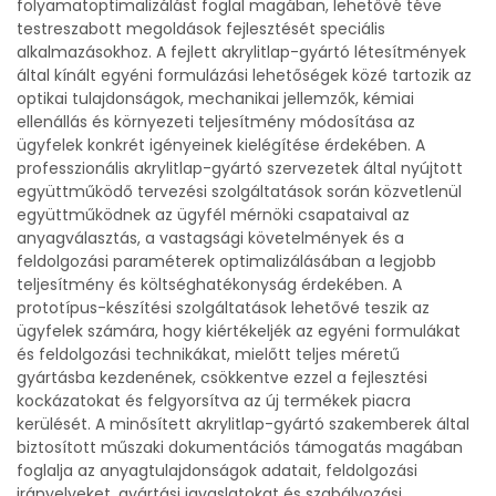
folyamatoptimalizálást foglal magában, lehetővé téve
testreszabott megoldások fejlesztését speciális
alkalmazásokhoz. A fejlett akrylitlap-gyártó létesítmények
által kínált egyéni formulázási lehetőségek közé tartozik az
optikai tulajdonságok, mechanikai jellemzők, kémiai
ellenállás és környezeti teljesítmény módosítása az
ügyfelek konkrét igényeinek kielégítése érdekében. A
professzionális akrylitlap-gyártó szervezetek által nyújtott
együttműködő tervezési szolgáltatások során közvetlenül
együttműködnek az ügyfél mérnöki csapataival az
anyagválasztás, a vastagsági követelmények és a
feldolgozási paraméterek optimalizálásában a legjobb
teljesítmény és költséghatékonyság érdekében. A
prototípus-készítési szolgáltatások lehetővé teszik az
ügyfelek számára, hogy kiértékeljék az egyéni formulákat
és feldolgozási technikákat, mielőtt teljes méretű
gyártásba kezdenének, csökkentve ezzel a fejlesztési
kockázatokat és felgyorsítva az új termékek piacra
kerülését. A minősített akrylitlap-gyártó szakemberek által
biztosított műszaki dokumentációs támogatás magában
foglalja az anyagtulajdonságok adatait, feldolgozási
irányelveket, gyártási javaslatokat és szabályozási