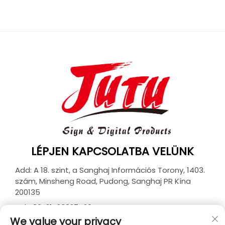
LÉPJEN KAPCSOLATBA VELÜNK
Add: A 18. szint, a Sanghaj Információs Torony, 1403.
szám, Minsheng Road, Pudong, Sanghaj PR Kína
200135
Tel:
+86-21-33927426
We value your privacy
E-mail:
[email protected]