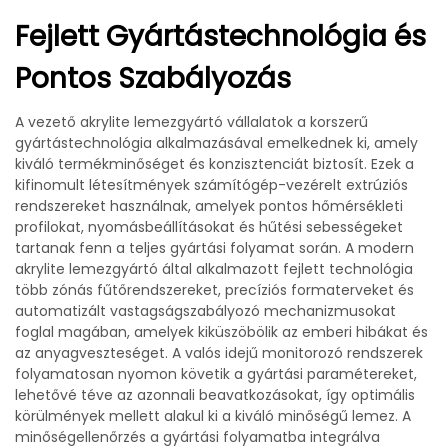
Fejlett Gyártástechnológia és
Pontos Szabályozás
A vezető akrylite lemezgyártó vállalatok a korszerű
gyártástechnológia alkalmazásával emelkednek ki, amely
kiváló termékminőséget és konzisztenciát biztosít. Ezek a
kifinomult létesítmények számítógép-vezérelt extrúziós
rendszereket használnak, amelyek pontos hőmérsékleti
profilokat, nyomásbeállításokat és hűtési sebességeket
tartanak fenn a teljes gyártási folyamat során. A modern
akrylite lemezgyártó által alkalmazott fejlett technológia
több zónás fűtőrendszereket, precíziós formaterveket és
automatizált vastagságszabályozó mechanizmusokat
foglal magában, amelyek kiküszöbölik az emberi hibákat és
az anyagveszteséget. A valós idejű monitorozó rendszerek
folyamatosan nyomon követik a gyártási paramétereket,
lehetővé téve az azonnali beavatkozásokat, így optimális
körülmények mellett alakul ki a kiváló minőségű lemez. A
minőségellenőrzés a gyártási folyamatba integrálva