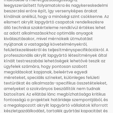
leegyszerűsített folyamatokra és nagykereskedelmi
beszerzési erőre épít, így versenyképes árakat
kínálnak anélkül, hogy a minőségi szint csökkenne. Az
elismert akrylit lapgyártó csapatok rendelkezésre
álló technikai szakérteleme rendkívül értékes lehet
az adott alkalmazásokhoz optimális anyagok
kiválasztásakor, mivel mérnökeik útmutatást
nyújtanak a vastagsági követelményekről,
felületkezelésekről és teljesítményspecifikációkról. A
professzionális akrylit lapgyártó létesítmények által
kínált testreszabási lehetőségek lehetővé teszik az
ügyfelek számára, hogy pontosan szabott
megoldásokat kapjanak, beleértve egyedi
méreteket, speciális színeket, különleges felületi
textúrákat és alkalmazás-specifikus összetételeket,
amelyeket a szokványos beszállítók nem tudnak
biztosítani. Az ellátási lánc megbízhatósága kritikus
fontosságú a projektek határideje szempontjából, és
a megalapozott akrylit lapgyártó vállalatok kiforrott
készletgazdálkodást, tartalék gyártási kapacitást és