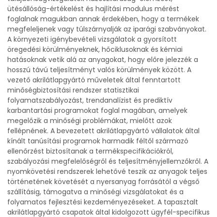
ütésállóság-értékelést és hajlítási modulus mérést
foglalnak magukban annak érdekében, hogy a termékek
megfeleljenek vagy túlszárnyalják az iparági szabványokat.
A környezeti igénybevételi vizsgálatok a gyorsított
öregedési körülményeknek, hőciklusoknak és kémiai
hatásoknak vetik alá az anyagokat, hogy előre jelezzék a
hosszú távú teljesítményt valós körülmények között. A
vezető akrilátlapgyártó műveletek által fenntartott
minőségbiztosítási rendszer statisztikai
folyamatszabályozást, trendanalízist és prediktív
karbantartási programokat foglal magában, amelyek
megelőzik a minőségi problémákat, mielőtt azok
fellépnének. A bevezetett akrilátlapgyártó vállalatok által
kínált tanúsítási programok harmadik féltől származó
ellenőrzést biztosítanak a termékspecifikációkról,
szabályozási megfelelőségről és teljesítményjellemzőkről. A
nyomkövetési rendszerek lehetővé teszik az anyagok teljes
történetének követését a nyersanyag forrásától a végső
szállításig, támogatva a minőségi vizsgálatokat és a
folyamatos fejlesztési kezdeményezéseket. A tapasztalt
akrilátlapgyártó csapatok által kidolgozott ügyfél-specifikus