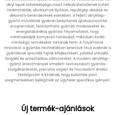
akryl lapok sokoldalúsága miatt nélkülözhetetlenek kültéri
hirdetőtáblák, akváriumok építése, repülőgép ablakok és
dekoratív berendezések esetében. A fejlett akrylitlap-
gyártó műveletek gyakran beépítenek újrahasznosítási
programokat, fenntartható gyártási módszereket és
energiatakarékos gyártási folyamatokat, hogy
minimalizálják környezeti hatásukat, miközben kiváló
minőségű termékeket tartanak fenn. A folyamatos
innováció a gyártási technikákban lehetővé teszi ezeknek a
gyártóknak speciális fajták kifejlesztését, például ütésálló,
lángálló és antisztatikus változatokét. A modern akrylitlap-
gyártó létesítmények emellett testreszabott gyártási
szolgáltatásokat, precíziós vágást és hozzáadott értékű
feldolgozást is kínálnak, hogy különféle piaci
szegmensekben kielégítsék az ügyfelek specifikus igényeit.
Új termék-ajánlások