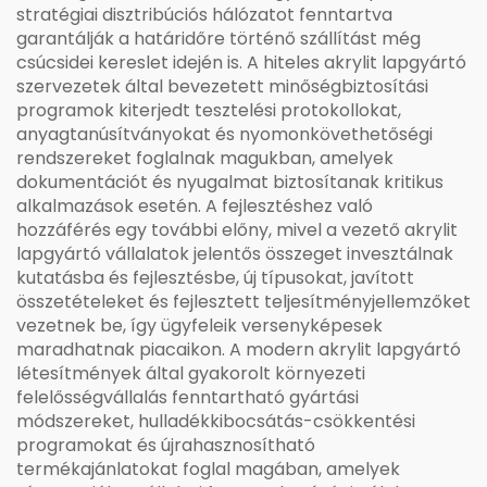
stratégiai disztribúciós hálózatot fenntartva
garantálják a határidőre történő szállítást még
csúcsidei kereslet idején is. A hiteles akrylit lapgyártó
szervezetek által bevezetett minőségbiztosítási
programok kiterjedt tesztelési protokollokat,
anyagtanúsítványokat és nyomonkövethetőségi
rendszereket foglalnak magukban, amelyek
dokumentációt és nyugalmat biztosítanak kritikus
alkalmazások esetén. A fejlesztéshez való
hozzáférés egy további előny, mivel a vezető akrylit
lapgyártó vállalatok jelentős összeget invesztálnak
kutatásba és fejlesztésbe, új típusokat, javított
összetételeket és fejlesztett teljesítményjellemzőket
vezetnek be, így ügyfeleik versenyképesek
maradhatnak piacaikon. A modern akrylit lapgyártó
létesítmények által gyakorolt környezeti
felelősségvállalás fenntartható gyártási
módszereket, hulladékkibocsátás-csökkentési
programokat és újrahasznosítható
termékajánlatokat foglal magában, amelyek