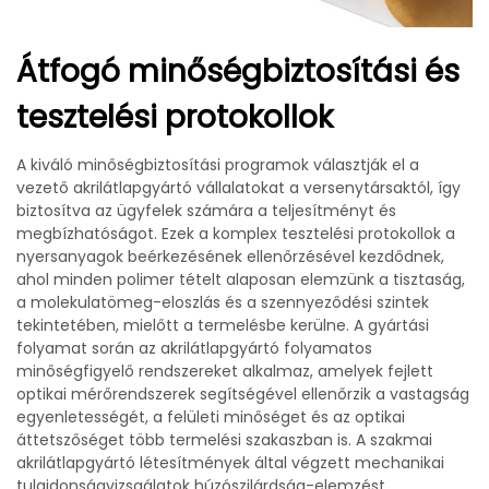
Átfogó minőségbiztosítási és
tesztelési protokollok
A kiváló minőségbiztosítási programok választják el a
vezető akrilátlapgyártó vállalatokat a versenytársaktól, így
biztosítva az ügyfelek számára a teljesítményt és
megbízhatóságot. Ezek a komplex tesztelési protokollok a
nyersanyagok beérkezésének ellenőrzésével kezdődnek,
ahol minden polimer tételt alaposan elemzünk a tisztaság,
a molekulatömeg-eloszlás és a szennyeződési szintek
tekintetében, mielőtt a termelésbe kerülne. A gyártási
folyamat során az akrilátlapgyártó folyamatos
minőségfigyelő rendszereket alkalmaz, amelyek fejlett
optikai mérőrendszerek segítségével ellenőrzik a vastagság
egyenletességét, a felületi minőséget és az optikai
áttetszőséget több termelési szakaszban is. A szakmai
akrilátlapgyártó létesítmények által végzett mechanikai
tulajdonságvizsgálatok húzószilárdság-elemzést,