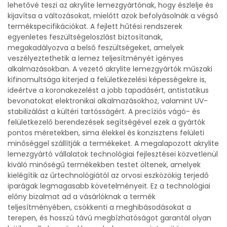
lehetővé teszi az akrylite lemezgyártónak, hogy észlelje és
kijavítsa a változásokat, mielőtt azok befolyásolnák a végső
termékspecifikációkat. A fejlett hűtési rendszerek
egyenletes feszültségeloszlást biztosítanak,
megakadályozva a belső feszültségeket, amelyek
veszélyeztethetik a lemez teljesítményét igényes
alkalmazásokban. A vezető akrylite lemezgyártók műszaki
kifinomultsága kiterjed a felületkezelési képességekre is,
ideértve a koronakezelést a jobb tapadásért, antistatikus
bevonatokat elektronikai alkalmazásokhoz, valamint UV-
stabilizálást a kültéri tartósságért. A precíziós vágó- és
felületkezelő berendezések segítségével ezek a gyártók
pontos méretekben, sima élekkel és konzisztens felületi
minőséggel szállítják a termékeket. A megalapozott akrylite
lemezgyártó vállalatok technológiai fejlesztései közvetlenül
kiváló minőségű termékekben testet öltenek, amelyek
kielégítik az űrtechnológiától az orvosi eszközökig terjedő
iparágak legmagasabb követelményeit. Ez a technológiai
előny bizalmat ad a vásárlóknak a termék
teljesítményében, csökkenti a meghibásodásokat a
terepen, és hosszú távú megbízhatóságot garantál olyan