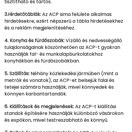
tisztítható és tartós.
3.Hirdetőtáblák:
Az ACP sima felülete alkalmas
hirdetésekre, ezért népszerű a tábla hirdetésekhez
és a reklám megjelenítéséhez.
4. Konyha és fürdőszobák:
Vízálló és nedvességálló
tulajdonságainak köszönhetően az ACP-t gyakran
használják fal- és munkalapburkolatokhoz
konyhákban és fürdőszobákban.
5. Szállítás:
Néhány közlekedési járműben (mint a
metrók és vonatok), az ACP-et belsejük falai és
tetejei számára használják, mivel könnyedek és
könnyen karbantartandók.
6. Kiállítások és megjelenések:
Az ACP-t kiállítási
standok építésére használják különböző vásárokon
és expókon, mivel testreszabható és könnyű.