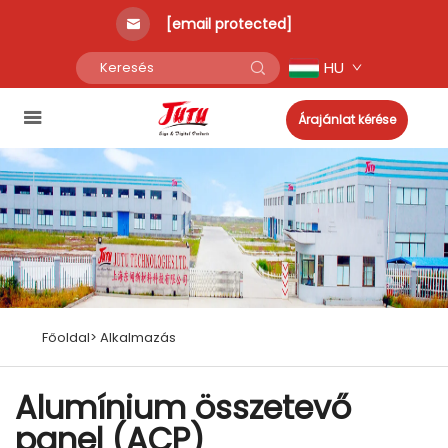
[email protected]
HU
Árajánlat kérése
Főoldal>
Alkalmazás
Alumínium összetevő
panel (ACP)