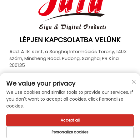
LÉPJEN KAPCSOLATBA VELÜNK
Add: A 18. szint, a Sanghaj Információs Torony, 1403.
szám, Minsheng Road, Pudong, Sanghaj PR Kína
200135
Tel:
+86-21-33927426
We value your privacy
E-mail:
[email protected]
We use cookies and similar tools to provide our services. If
you don't want to accept all cookies, click Personalize
cookies.
Szerzői jog © 2026 JUTU New Materials Technology
Limited Minden jog fenntartva. -
Adatvédelmi
irányelvek
Accept all
Personalize cookies