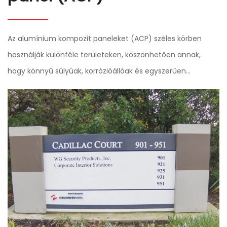
Az alumínium kompozit paneleket (ACP) széles körben
használják különféle területeken, köszönhetően annak,
hogy könnyű súlyúak, korrózióállóak és egyszerűen
megmunkálhatók. Néhány gyakori mindennapi
felhasználási példa: 1.Épület homlokzatok: Az ACP-t gyakran
használják külső díszítéshez...