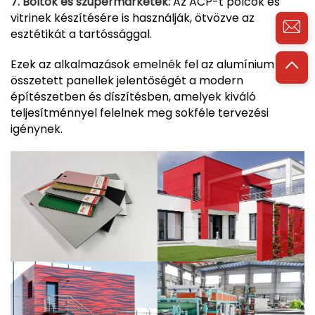
7. Boltok és szupermarketek:
Az ACP-t polcok és
vitrinek készítésére is használják, ötvözve az
esztétikát a tartóssággal.
Ezek az alkalmazások emelnék fel az alumínium
összetett panellek jelentőségét a modern
építészetben és díszítésben, amelyek kiváló
teljesítménnyel felelnek meg sokféle tervezési
igénynek.