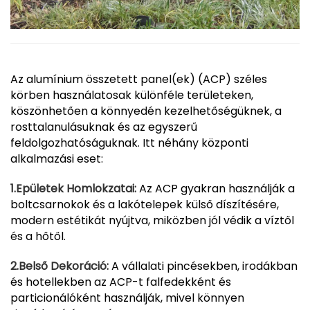
Az alumínium összetett panel(ek) (ACP) széles
körben használatosak különféle területeken,
köszönhetően a könnyedén kezelhetőségüknek, a
rosttalanulásuknak és az egyszerű
feldolgozhatóságuknak. Itt néhány központi
alkalmazási eset:
1.Epületek Homlokzatai:
Az ACP gyakran használják a
boltcsarnokok és a lakótelepek külső díszítésére,
modern estétikát nyújtva, miközben jól védik a víztől
és a hőtől.
2.Belső Dekoráció:
A vállalati pincésekben, irodákban
és hotellekben az ACP-t falfedekként és
particionálóként használják, mivel könnyen