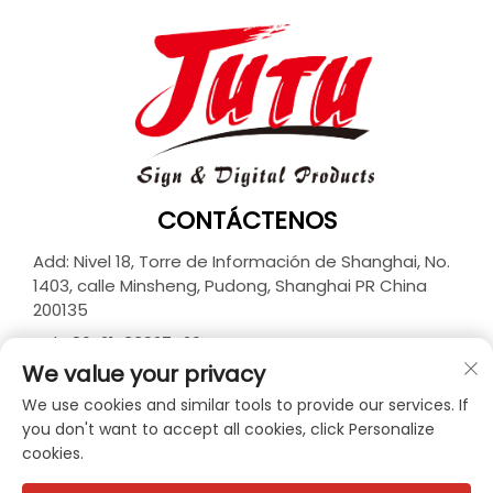
CONTÁCTENOS
Add: Nivel 18, Torre de Información de Shanghai, No.
1403, calle Minsheng, Pudong, Shanghai PR China
200135
Tel:
+86-21-33927426
We value your privacy
Correo electrónico:
[email protected]
We use cookies and similar tools to provide our services. If
you don't want to accept all cookies, click Personalize
cookies.
Derechos de autor © 2026 JUTU New Materials
Technology Limited. Todos los derechos reservados. -