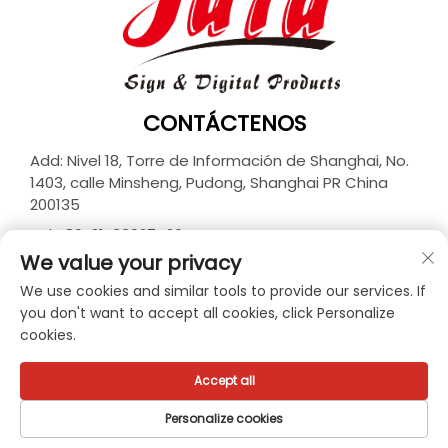
CONTÁCTENOS
Add: Nivel 18, Torre de Información de Shanghai, No.
1403, calle Minsheng, Pudong, Shanghai PR China
200135
Tel:
+86-21-33927426
We value your privacy
Correo electrónico:
[email protected]
We use cookies and similar tools to provide our services. If
you don't want to accept all cookies, click Personalize
cookies.
Derechos de autor © 2026 JUTU New Materials
Technology Limited. Todos los derechos reservados. -
Política de privacidad
Accept all
Personalize cookies