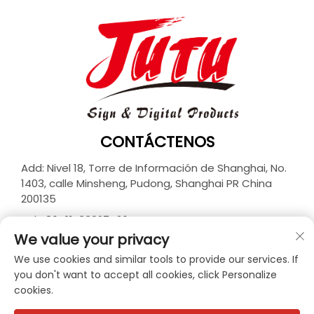
CONTÁCTENOS
Add: Nivel 18, Torre de Información de Shanghai, No.
1403, calle Minsheng, Pudong, Shanghai PR China
200135
Tel:
+86-21-33927426
We value your privacy
Correo electrónico:
[email protected]
We use cookies and similar tools to provide our services. If
you don't want to accept all cookies, click Personalize
cookies.
Derechos de autor © 2026 JUTU New Materials
Technology Limited. Todos los derechos reservados. -