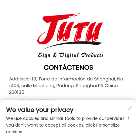
CONTÁCTENOS
Add: Nivel 18, Torre de Información de Shanghai, No.
1403, calle Minsheng, Pudong, Shanghai PR China
200135
Tel:
+86-21-33927426
We value your privacy
Correo electrónico:
[email protected]
We use cookies and similar tools to provide our services. If
you don't want to accept all cookies, click Personalize
cookies.
Derechos de autor © 2026 JUTU New Materials