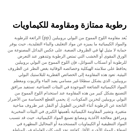
رطوبة ممتازة ومقاومة للكيماويات
يُعد مقاومة اللوح المموج من البولي بروبيلين (pp) الرائعة للرطوبة
والمواد الكيميائية ما يميزه عن مواد التغليف والبناء التقليدية، حيث يوفر
حماية لا مثيل لها في الظروف الصعبة. على عكس البدائل المصنوعة من
الورق المقوى أو الخشب التي تمتص الرطوبة وتتدهور عند التعرض
للرطوبة أو انسكاب السوائل، فإن اللوح المموج من البولي بروبيلين
يحافظ على سلامته الهيكلية وخصائصه الوقائية بغض النظر عن الظروف
البيئية. تعود هذه المقاومة إلى الخصائص الفطرية للبلاستيك البولي
بروبيلين، الذي يشكل سطحًا غير مسامي يصد الماء والزيوت ومعظم
المواد الكيميائية الشائعة الموجودة في البيئات الصناعية. تستفيد مرافق
التصنيع بشكل كبير من هذه المقاومة عند استخدام اللوح المموج من
البولي بروبيلين لتخزين المكونات، إذ يحمي القطع الحساسة من الأضرار
الناتجة عن الرطوبة أثناء التخزين الطويل أو النقل عبر ظروف مناخية
متغيرة. وتشير المقاومة الكيميائية بأهميتها الكبرى في البيئات المخبرية
ومرافق معالجة الأغذية ومصانع تصنيع المواد الكيميائية، حيث قد تتسبب
المواد التنظيفية أو الكيماويات المستخدمة أو المحاليل المطهرة في
إضعاف المواد الأخرى الأقل كفاءة. تجد الشركات العاملة في المناطق