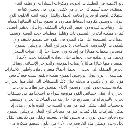
بالغ الأهمية في التطبيقات الجوية، ومكونات السيارات، وأنظمة البناء
المتنقلة، حيث يُسهم كل جرام من خفض الوزن في تحسين كفاءة
استهلاك الوقود أو تعزيز إمكانية الحمل والنقل. وتُنتج البنية الخلوية للوح
البولي بروبيلين مقاومة انضغاط ممتازة، ما يسمح بتراكم البضائع المعبأة
على ارتفاعات كبيرة دون تدمير الحاويات السفلية، وبالتالي تحقيق أقصى
كفاءة ممكنة لتخزين المستودعات وتقليل متطلبات حجم التعبئة. وتعتمد
الصناعات التصنيعية على هذه الميزة في القوة عند تصميم تغليف واقٍ
للمكونات الإلكترونية الحساسة، إذ يوفر لوح البولي بروبيلين المموج
امتصاص صدمات ممتازًا مع إضافة وزن ضئيل جدًا إلى عبوات الشحن.
وتجعل قدرة المادة على الحفاظ على الصلابة الهيكلية تحت الأحمال
المتغيرة منها خيارًا مثاليًا لأرضيات المؤقتة، والحواجز الإنشائية، وهياكل
العرض المتنقلة التي يجب أن تحمل أحمالًا متغيرة بأمان. وتُظهر الاختبارات
الهندسية أن لوح البولي بروبيلين المموج يمكنه تحقيق نسب قوة تُنافس
مواد أكثر وزنًا بكثير، ما يجعله خيارًا ذكيًا للتطبيقات التي تُقيّد فيها الخيارات
المادية بسبب حدود الوزن. وتضمن الأداء المتسق عبر نطاقات درجات
الحرارة أن تبقى خصائص القوة موثوقة سواء تم استخدامها في تطبيقات
تخزين بالتبريد أو في مشاريع بناء خارجية في المناخات الحارة. وتستفيد
لوجستيات النقل بشكل كبير من ميزة النسبة بين القوة والوزن هذه، إذ
يمكن للمركبات نقل كميات أكبر من منتجات لوح البولي بروبيلين المموج
دون تجاوز حدود الوزن، ما يحسن كفاءة التسليم ويقلل من تكاليف النقل
لكل وحدة. وتمكن هذه الخاصية في الأداء من حلول تصميم مبتكرة في