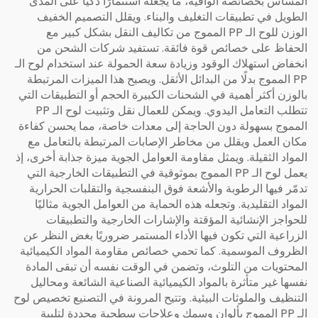
المساس بخصائصه الواقية، ما يجعله استثمارًا ذكيًا على المدى
الطويل في تطبيقات التغليف والبناء. ويقلل التصميم الخفيف
الوزن للوح الـ PP المموج من تكاليف النقل بشكل كبير مع
الحفاظ على خصائص قوة فائقة. تستفيد شركات الشحن من
انخفاض استهلاك الوقود وزيادة سعة الحمولة عند استخدام لوح الـ
PP المموج بدلًا من البدائل الأثقل. ويصبح هذا الميزات المرتبطة
بالوزن أكثر أهمية في الشحنات الكبيرة الحجم أو التطبيقات التي
تتطلب التعامل اليدوي. ويمكن للعمال نقل وتثبيت لوح الـ PP
المموج بسهولة دون الحاجة إلى معدات خاصة، مما يحسن كفاءة
مكان العمل ويقلل من مخاطر الإصابات المرتبطة بالتعامل مع
المواد الثقيلة. ويمثل مقاومة العوامل الجوية ميزة جذابة أخرى، إذ
يعمل لوح الـ PP المموج بموثوقية في التطبيقات الخارجية التي
تدمّر فيها الرطوبة والأشعة فوق البنفسجية والتقلبات الحرارية
المواد التقليدية. وتجعله هذه الحماية من العوامل الجوية مثاليًا
للحواجز الإنشائية المؤقتة والإشارات الخارجية والتطبيقات
الزراعية التي تكون فيها الأداء المستمر ضروريًا بغض النظر عن
الظروف الموسمية. كما تحمي خصائص مقاومة المواد الكيميائية
المحتويات من التلوث، وتضمن في الوقت نفسه أن تبقى المادة
نفسها غير متأثرة بالمواد الكيميائية الصناعية الشائعة ومحاليل
التنظيف والملوثات البيئية. وتتيح المرونة في التصنيع تخصيص لوح
الـ PP المموج بألوان وسمك وعلاجات سطحية محددة لتلبية