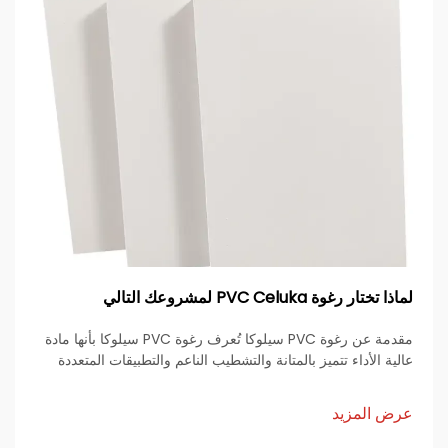
لماذا تختار رغوة PVC Celuka لمشروعك التالي
مقدمة عن رغوة PVC سيلوكا تُعرف رغوة PVC سيلوكا بأنها مادة
عالية الأداء تتميز بالمتانة والتشطيب الناعم والتطبيقات المتعددة
عبر قطاعات صناعية مختلفة. وتُنتج هذه المادة من خلال عملية بثق
سيلوكا، وتمتاز ببنية داخلية منخفضة الكثافة ومغلقة المسامات
عرض المزيد
تمنحها خصائص عزل حراري وصوتي ممتازة.