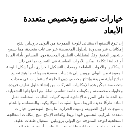
خيارات تصنيع وتخصيص متعددة
الأبعاد
إن تنوع التصنيع الاستثنائي للوحة المموجة من البولي بروبيلين يفتح
إمكانيات غير محدودة للحلول المخصصة عبر صناعات متعددة، مما يسمح
بالتجهيز الدقيق وفقًا لمتطلبات التطبيق المحددة دون المساس بأداء المادة
أو فعالية التكلفة. يمكن للأدوات القياسية في التصنيع، بما في ذلك
السكاكين والأدوات القاطعة ومعدات التشكيل الحراري، أن تُشكل اللوحة
المموجة من البولي بروبين إلى هندسات معقدة بسهولة، ما يتيح تصنيع
نماذج أولية سريعة وإنتاج مخصص دون الحاجة لاستثمارات في معدات
متخصصة. تمكّن هذه الإمكانيات الشركات من إنشاء حلول تغليف فريدة،
وحاويات مخصصة، ومكونات خاصة تتناسب تمامًا مع احتياجاتها التشغيلية،
مع الحفاظ على المرونة الإنتاجية لتلبية كميات الطلبات المختلفة. تقبل
المادة طرقًا عديدة للربط، منها المثبتات الميكانيكية، واللصقات، واللحام
بالموجات فوق الصوتية، وتثبيت الحرارة، ما يمنح المهندسين خيارات
متعددة للتركيب لتحسين قوة الربط وكفاءة الإنتاج. تتيح إمكانات المعالجة
السطحية للوحة المموجة من البولي بروبيلين استقبال طبقات تغليف
مختلفة، ولواصق، وعمليات طباعة تعزز المظهر، أو تضيف خصائص