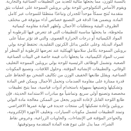
بالنسبة للوزن، مما يجعلها مثالية للعديد من التطبيقات الصناعية والتجارية.
ويقوم الأساس التكنولوجي للوحة بولي بروبلين المموجة على عمليات بثق
متقدمة تُنتج سمكاً موحداً للجدران وتباعدًا منتظمًا للتموجات عبر كامل
المادة. ويضمن هذا الدقة في التصنيع خصائص أداء موثوقة في مختلف
الظروف البيئية ومتطلبات الأحمال. وتُظهر المادة مقاومة كيميائية
ملحوظة، ما يجعلها مناسبة للتطبيقات التي قد تتعرض فيها للرطوبة أو
المواد الكيميائية أو درجات الحرارة القصوى، والتي قد تؤثر سلباً على
المواد البديلة. وعلى عكس بدائل الكرتون التقليدية، تحتفظ لوحة بولي
بروبلين المموجة بكامل سلامتها الهيكلية عند تعرضها للرطوبة أو المطر أو
تسرب المواد الكيميائية، ما يجعلها ذات قيمة خاصة في البيئات الصناعية
الصعبة. وتشمل الوظائف الرئيسية للوحة بولي بروبلين المموجة التغليف
الوقائي، والتطبيقات الإنشائية المؤقتة، وحلول اللافتات، وتصنيع المكونات
الصناعية. ويقلل طابعها الخفيف الوزن من تكاليف الشحن مع الحفاظ على
قدرة ممتازة على مقاومة الصدمات وتحمل الأحمال. ويمكن قص المادة
وتشكيلها وتصنيعها بسهولة باستخدام أدوات قياسية، مما يتيح تطبيقات
مخصصة وتصنيع أولي سريع. وتماشياً مع مبادرات الاستدامة الحديثة، فإن
طابع اللوحة القابل لإعادة التدوير يجعل من الممكن معالجة مادة البولي
بروبلين وإعادة تشكيلها إلى منتجات جديدة في نهاية عمرها الافتراضي.
وتمتد التطبيقات لتشمل مكونات السيارات، وتغليف الأجهزة الإلكترونية،
والحواجز المؤقتة في الإنشاءات، والحاويات الزراعية، وعروض نقاط
الشراء، مما يدل على تنوع هذه المادة المتقدمة وموثوقيتها.