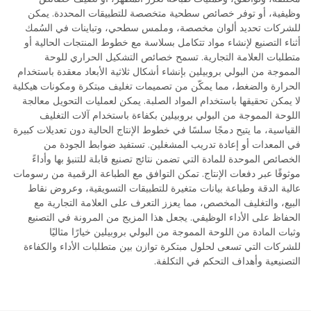
وظيفية، أو توفر خصائص سطحية متخصصة للتطبيقات المحددة. يمكن
للشركات تحديد ألوان مخصصة، وملمس سطحي، وتباينات في السُمك
أثناء التصنيع لإنشاء مواد تتكامل بسلاسة مع خطوط المنتجات الحالية أو
متطلبات العلامة التجارية. تسمح خصائص التشكيل الحراري للوحة
المموجة من البولي بروبيلين بإنشاء أشكال ثلاثية الأبعاد معقدة باستخدام
الحرارة والضغط، مما يمكّن من تصميمات تغليف مبتكرة ومكونات هيكلية
لا يمكن تحقيقها باستخدام المواد الصلبة. يمكن لعمليات التحويل معالجة
اللوحة المموجة من البولي بروبيلين بكفاءة باستخدام آلات التغليف
القياسية، ما يتيح دمجًا سلسًا في خطوط الإنتاج الحالية دون تعديلات كبيرة
في المعدات أو إعادة تدريب المشغلين. تستفيد ضوابط الجودة من
الخصائص الموحدة للمادة التي تضمن نتائج تصنيع قابلة للتنبؤ بها وأداءً
موثوقًا عبر دفعات الإنتاج. تمكن التوافق مع الطباعة الرقمية من رسومات
عالية الدقة وطباعة بيانات متغيرة للتطبيقات التسويقية، وعروض نقاط
البيع، والتغليف المخصص، مما يعزز التعرف على العلامة التجارية مع
الحفاظ على الأداء الوظيفي. يجعل هذا المزيج من المرونة في التصنيع
وثبات المادة من اللوحة المموجة من البولي بروبيلين خيارًا مثاليًا
للشركات التي تسعى لحلول مبتكرة توازن بين متطلبات الأداء والكفاءة
التصنيعية وأهداف التحكم في التكلفة.