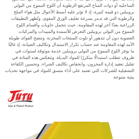
الساحلية أو ذوات المناخ المرتفع الرطوبة أن اللوح المموج من البولي
بروبيلين ذو قيمة كبيرة، إذ لا تؤثر عليه أبسط الأحوال مثل هواء الملح
والرطوبة التي قد تدمر بسرعة تغليف الورق المقوى. وتُظهر التطبيقات
الزراعية بعدًا آخر لهذه المقاومة، حيث تتحمل حاويات وأقسام اللوح
المموج من البولي بروبيلين التعرض للأسمدة والمبيدات والمركبات
العضوية دون أن تتدهور أو تلوث المنتجات المخزنة. وتتضح الفوائد طويلة
الأمد لهذه المقاومة عند حساب تكرار الاستبدال وتكاليف الصيانة، إذ غالبًا
ما يوفر اللوح المموج من البولي بروبيلين خدمة موثوقة لسنوات في
ظروف تتطلب استبدالًا متكررًا للمواد البديلة. وتنعكس هذه المتانة في
تقليل تعقيد إدارة المخزون، وانخفاض تكاليف الشراء، وتحسين الكفاءة
التشغيلية للشركات التي تعتمد على أداء متسق للمواد في مواجهة تحديات
بيئية متنوعة.