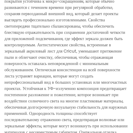
покрытия устойчива к микро-сокращениям, которые обычно
развиваются с течением времени при регулярной обработке,
сохраняя первозданный внешний вид, который делает проекты
выглядеть профессионально изготовленными. Свойства
светопередачи тщательно сбалансированы, чтобы обеспечить
блестящую отражательность при сохранении достаточной четкости
для приложений подсвечивания, где эффект зеркала должен быть
контролируемым. Антистатические свойства, встроенные в
зеркальный акриловый лист для Cricut, уменьшают притяжение
пыли и облегчают очистку, обеспечивая, чтобы отражающая
поверхность оставалась неповрежденной с минимальным
обслуживанием. Оптическая консистенция на всей поверхности
листа устраняет вариации, которые могут создать
непрофессиональный вид в больших установках или многочастных
проектах. Устойчивая к УФ-излучению композиция предотвращает
постепенное разложение и пожелтение, которое возникает при
воздействии солнечного света на многие пластиковые материалы,
обеспечивая долгосрочную визуальную стабильность для наружных
применений. Однородность толщины способствует
последовательному отражению света, предотвращая волновые или
зеркальные эффекты, которые могут возникнуть при использовании
материалов с несовместимым габаритом. Озеркальная отделка