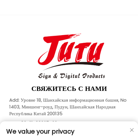
СВЯЖИТЕСЬ С НАМИ
Add: Уровне 18, Шанхайская информационная башня, No
1403, Миншенг-роуд, Пудун, Шанхайская Народная
Республика Китай 200135
Тел.:
+86-21-33927426
We value your privacy
Эл. почта:
[email protected]