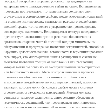
городской застройке и морских условиях, где традиционные
материалы могут преждевременно выйти из строя. Испытательные
протоколы подтверждают, что такие панели сохраняют свои
структурные и эстетические свойства после ускоренных испытаний
на старение, имитирующих десятилетия реального воздействия
внешней среды, что позволяет с уверенностью прогнозировать
долгосрочную надежность. Непроницаемая текстура поверхности
препятствует накоплению грязи и развитию биологических
организмов, сохраняя чистый внешний вид при минимальном
обслуживании и предотвращая появление загрязнителей, способных
нарушить целостность панели. Устойчивость к термоциклированию
гарантирует, что многократные циклы расширения и сжатия не
вызывают появления трещин от напряжения или расслоения,
которые могли бы повлиять на эксплуатационные характеристики
или безопасность панели. Меры контроля качества в процессе
производства обеспечивают постоянную устойчивость к
атмосферным воздействиям во всех партиях панелей, исключая
вариации, которые могли бы создать слабые места в системах
строительных ограждающих конструкций. Методы монтажа
учитывают тепловое расширение, одновременно обеспечивая
герметичность соединений, что предотвращает проникновение
влаги в стыки и места соединений — потенциально уязвимые