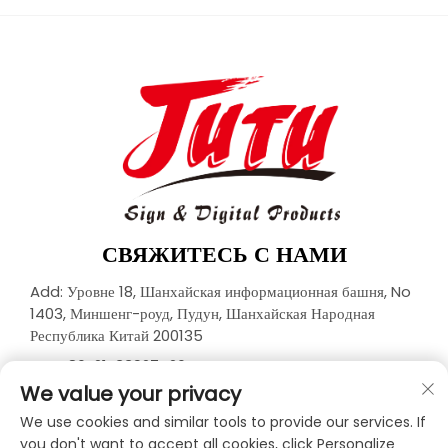
СВЯЖИТЕСЬ С НАМИ
Add: Уровне 18, Шанхайская информационная башня, No
1403, Миншенг-роуд, Пудун, Шанхайская Народная
Республика Китай 200135
Тел.:
+86-21-33927426
We value your privacy
Эл. почта:
[email protected]
We use cookies and similar tools to provide our services. If
you don't want to accept all cookies, click Personalize