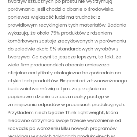
tworzyw sztucznych po prostu nie wytrzymują
porównania, jeśli chodzi o dbanie o środowisko,
ponieważ większość ludzi ma trudności z
prawidłowym recyklingiem tych materiałów. Badania
wykazują, że około 75% produktów z rdzeniem
komórkowym zostaje zrecyklowanych w porównaniu
do zaledwie około 9% standardowych wyrobów z
tworzywa. Co czyni to jeszcze lepszym, to fakt, że
wiele firm producenckich obecnie umieszcza
oficjalne certyfikaty ekologiczne bezpośrednio na
etykietach produktów. Eksperci od zrównoważonego
budownictwa mówią o tym, że przejście na
papierowe rdzenie oznacza realny postęp w
zmniejszaniu odpadów w procesach produkcyjnych.
Przykładem niech będzie Think Lightweight, która
niedawno otrzymała swoje trzecie wyróżnienie od
EcoVadis po wdrożeniu kilku nowych programów
recyklingu w swoich zakładach produkcyjnych w