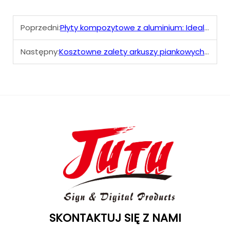
Poprzedni:
Płyty kompozytowe z aluminium: Idealny materiał na Twój następny projekt
Następny:
Kosztowne zalety arkuszy piankowych PVC Celuka
SKONTAKTUJ SIĘ Z NAMI