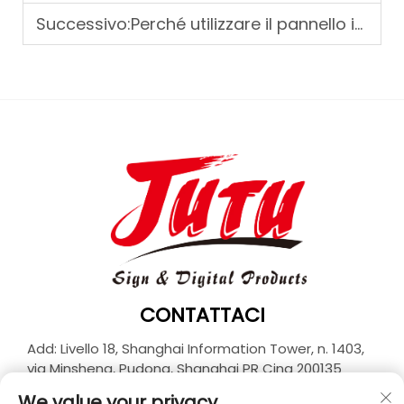
Successivo:
Perché utilizzare il pannello in schiuma PVC nel design di mobili e pubblicità
CONTATTACI
Add: Livello 18, Shanghai Information Tower, n. 1403,
via Minsheng, Pudong, Shanghai PR Cina 200135
Tel:
+86-21-33927426
We value your privacy