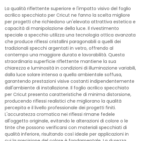
La qualità riflettente superiore e l'impatto visivo del foglio
acrilico specchiato per Cricut ne fanno la scelta migliore
per progetti che richiedono un'elevata attrattiva estetica e
capacità di manipolazione della luce. Il rivestimento
speciale a specchio utilizza una tecnologia ottica avanzata
che produce riflessi cristallini paragonabili a quelli dei
tradizionali specchi argentati in vetro, offrendo al
contempo una maggiore durata e lavorabilità. Questa
straordinaria superficie riflettente mantiene la sua
chiarezza e luminosità in condizioni di illuminazione variabili,
dalla luce solare intensa a quella ambientale soffusa,
garantendo prestazioni visive costanti indipendentemente
dall'ambiente di installazione. Il foglio acrilico specchiato
per Cricut presenta caratteristiche di minima distorsione,
producendo riflessi realistici che migliorano la qualità
percepita e il livello professionale dei progetti finiti.
L'accuratezza cromatica nei riflessi rimane fedele
all'oggetto originale, evitando le alterazioni di colore o le
tinte che possono verificarsi con materiali specchiati di
qualità inferiore, risultando così ideale per applicazioni in
cui la precisione del colore è fondamentale. La durezza