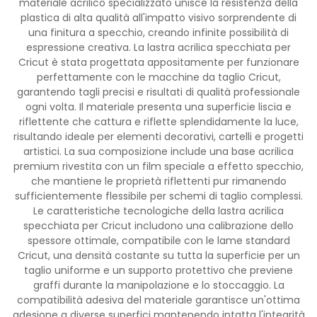
materiale acrilico specializzato unisce la resistenza della
plastica di alta qualità all'impatto visivo sorprendente di
una finitura a specchio, creando infinite possibilità di
espressione creativa. La lastra acrilica specchiata per
Cricut è stata progettata appositamente per funzionare
perfettamente con le macchine da taglio Cricut,
garantendo tagli precisi e risultati di qualità professionale
ogni volta. Il materiale presenta una superficie liscia e
riflettente che cattura e riflette splendidamente la luce,
risultando ideale per elementi decorativi, cartelli e progetti
artistici. La sua composizione include una base acrilica
premium rivestita con un film speciale a effetto specchio,
che mantiene le proprietà riflettenti pur rimanendo
sufficientemente flessibile per schemi di taglio complessi.
Le caratteristiche tecnologiche della lastra acrilica
specchiata per Cricut includono una calibrazione dello
spessore ottimale, compatibile con le lame standard
Cricut, una densità costante su tutta la superficie per un
taglio uniforme e un supporto protettivo che previene
graffi durante la manipolazione e lo stoccaggio. La
compatibilità adesiva del materiale garantisce un'ottima
adesione a diverse superfici mantenendo intatta l'integrità