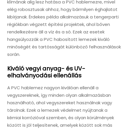
klímának alig lesz hatása a PVC hablemezre, mivel
elég robosztusak ahhoz, hogy bármilyen éghajlatot
kibírjanak. Érdekes példa alkalmazásuk a tengerparti
régiókban végzett építési projektek, ahol bőven
rendelkezésre áll a víz és a só. Ezek az esetek
hangsúlyozzák a PVC habosított lemezek kiváló
minőségét és tartósságát különböző felhasználások
során.
Kiváló vegyi anyag- és UV-
elhalványodási ellenállás
A PVC hablemez nagyon kiválóan ellenáll a
vegyszereknek, így minden olyan alkalmazásban
használható, ahol vegyszereket használnak vagy
tárolnak. Ezek a lemezek védelmet nyújtanak a
kémiai korrózióval szemben, és olyan körülmények
között is jól teljesítenek, amelyek között sok más