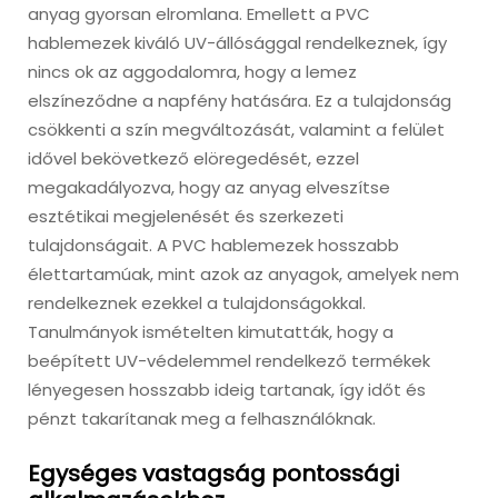
anyag gyorsan elromlana. Emellett a PVC
hablemezek kiváló UV-állósággal rendelkeznek, így
nincs ok az aggodalomra, hogy a lemez
elszíneződne a napfény hatására. Ez a tulajdonság
csökkenti a szín megváltozását, valamint a felület
idővel bekövetkező elöregedését, ezzel
megakadályozva, hogy az anyag elveszítse
esztétikai megjelenését és szerkezeti
tulajdonságait. A PVC hablemezek hosszabb
élettartamúak, mint azok az anyagok, amelyek nem
rendelkeznek ezekkel a tulajdonságokkal.
Tanulmányok ismételten kimutatták, hogy a
beépített UV-védelemmel rendelkező termékek
lényegesen hosszabb ideig tartanak, így időt és
pénzt takarítanak meg a felhasználóknak.
Egységes vastagság pontossági