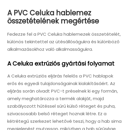
A PVC Celuka hablemez
összetételének megértése
Fedezze fel a PVC Celuka hablemezek összetételét,
különös tekintettel az ütésállóságukra és különböző
alkalmazásokhoz való alkalmasságukra.
A Celuka extrúziós gyártási folyamat
A Celuka extrúziós eljárás felelős a PVC hablapok
erős és egyedi tulajdonságainak kialakításáért. Az
eljárás során olvadt PVC-t préselnek ki egy formán,
amely meghatározza a termék alakját, majd
szabályozott hűtéssel sűrű külső réteget és puha,
szivacsosabb belső réteget hoznak létre. Ez a
kétrétegű szerkezet lehetővé teszi, hogy a hab sima
megjelenést mutasson, miközben a hab sűrűsége