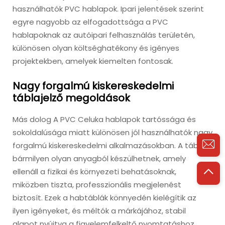
használhatók PVC hablapok. Ipari jelentések szerint
egyre nagyobb az elfogadottsága a PVC
hablapoknak az autóipari felhasználás területén,
különösen olyan költséghatékony és igényes
projektekben, amelyek kiemelten fontosak.
Nagy forgalmú kiskereskedelmi
táblajelző megoldások
Más dolog A PVC Celuka hablapok tartóssága és
sokoldalúsága miatt különösen jól használhatók nagy
forgalmú kiskereskedelmi alkalmazásokban. A táblák
bármilyen olyan anyagból készülhetnek, amely
ellenáll a fizikai és környezeti behatásoknak,
miközben tiszta, professzionális megjelenést
biztosít. Ezek a habtáblák könnyedén kielégítik az
ilyen igényeket, és méltók a márkájához, stabil
alapot nyújtva a figyelemfelkeltő nyomtatáshoz,