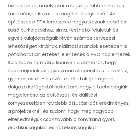
biztosítanak, amely akár a legszigorúbb klimatikus
körülmények között is megőrzi integritását. Az
építészek a FIPA lemezekre hagyatkoznak belső és
külső burkolatokhoz, sima, festhető felületük és
egyéb tulajdonságaik révén számos tervezési
lehetőséget kínálnak. Kiállítási standok esetében is
pótolhatatlan értéket jelentenek a PVC hablemezek.
Különböző formákra könnyen alakíthatók, hogy
illeszkedjenek az egyes márkák specifikus terveihez,
gyorsan össze- és szétszedhetők. Iparágban
dolgozó kollégáktól hallottam, hogy e technológiák
megjelenése az építészeti és kiállítási
környezetekben rövidebb átfutási időt eredményez
a projekteknél, és tudom, hogy még nagyobb
elterjedtségük csak tovább bizonyítaná gyors
praktikusságukat és hatékonyságukat.