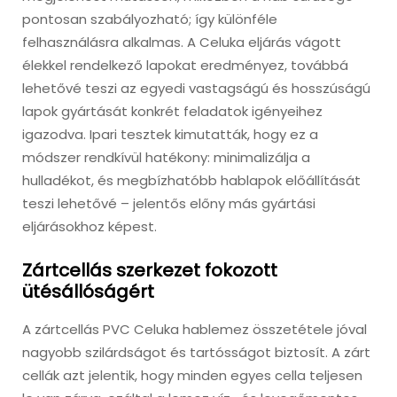
pontosan szabályozható; így különféle
felhasználásra alkalmas. A Celuka eljárás vágott
élekkel rendelkező lapokat eredményez, továbbá
lehetővé teszi az egyedi vastagságú és hosszúságú
lapok gyártását konkrét feladatok igényeihez
igazodva. Ipari tesztek kimutatták, hogy ez a
módszer rendkívül hatékony: minimalizálja a
hulladékot, és megbízhatóbb hablapok előállítását
teszi lehetővé – jelentős előny más gyártási
eljárásokhoz képest.
Zártcellás szerkezet fokozott
ütésállóságért
A zártcellás PVC Celuka hablemez összetétele jóval
nagyobb szilárdságot és tartósságot biztosít. A zárt
cellák azt jelentik, hogy minden egyes cella teljesen