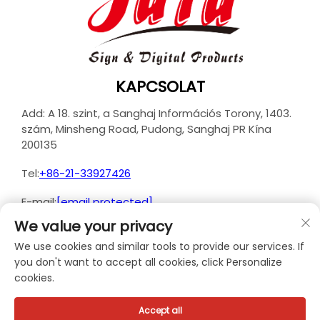
KAPCSOLAT
Add: A 18. szint, a Sanghaj Információs Torony, 1403.
szám, Minsheng Road, Pudong, Sanghaj PR Kína
200135
Tel:
+86-21-33927426
E-mail:
[email protected]
We value your privacy
We use cookies and similar tools to provide our services. If
you don't want to accept all cookies, click Personalize
Copyright © 2025 JUTU New Materials Technology
cookies.
Limited. Minden jog fenntartva. -
Adatvédelmi
szabályzat
Accept all