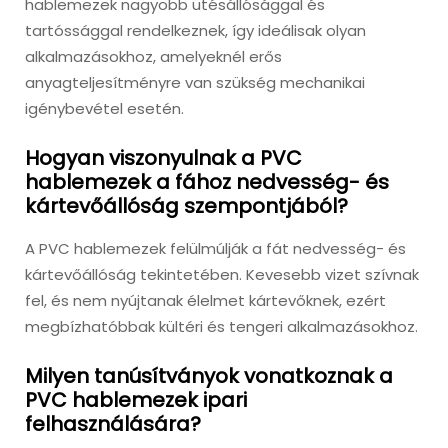
hablemezek nagyobb ütésállósággal és
tartóssággal rendelkeznek, így ideálisak olyan
alkalmazásokhoz, amelyeknél erős
anyagteljesítményre van szükség mechanikai
igénybevétel esetén.
Hogyan viszonyulnak a PVC
hablemezek a fához nedvesség- és
kártevőállóság szempontjából?
A PVC hablemezek felülmúlják a fát nedvesség- és
kártevőállóság tekintetében. Kevesebb vizet szívnak
fel, és nem nyújtanak élelmet kártevőknek, ezért
megbízhatóbbak kültéri és tengeri alkalmazásokhoz.
Milyen tanúsítványok vonatkoznak a
PVC hablemezek ipari
felhasználására?