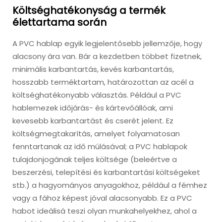
Költséghatékonyság a termék
élettartama során
A PVC hablap egyik legjelentősebb jellemzője, hogy
alacsony ára van. Bár a kezdetben többet fizetnek,
minimális karbantartás, kevés karbantartás,
hosszabb terméktartam, határozottan az acél a
költséghatékonyabb választás. Például a PVC
hablemezek időjárás- és kártevőállóak, ami
kevesebb karbantartást és cserét jelent. Ez
költségmegtakarítás, amelyet folyamatosan
fenntartanak az idő múlásával; a PVC hablapok
tulajdonjogának teljes költsége (beleértve a
beszerzési, telepítési és karbantartási költségeket
stb.) a hagyományos anyagokhoz, például a fémhez
vagy a fához képest jóval alacsonyabb. Ez a PVC
habot ideálisá teszi olyan munkahelyekhez, ahol a