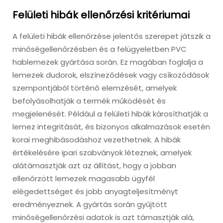
Felületi hibák ellenőrzési kritériumai
A felületi hibák ellenőrzése jelentős szerepet játszik a
minőségellenőrzésben és a felügyeletben PVC
hablemezek gyártása során. Ez magában foglalja a
lemezek dudorok, elszíneződések vagy csíkozódások
szempontjából történő elemzését, amelyek
befolyásolhatják a termék működését és
megjelenését. Például a felületi hibák károsíthatják a
lemez integritását, és bizonyos alkalmazások esetén
korai meghibásodáshoz vezethetnek. A hibák
értékelésére ipari szabványok léteznek, amelyek
alátámasztják azt az állítást, hogy a jobban
ellenőrzött lemezek magasabb ügyfél
elégedettséget és jobb anyagteljesítményt
eredményeznek. A gyártás során gyűjtött
minőségellenőrzési adatok is azt támasztják alá,