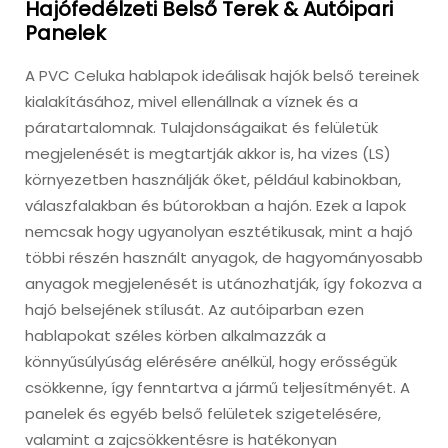
Hajófedélzeti Belső Terek & Autóipari
Panelek
A PVC Celuka hablapok ideálisak hajók belső tereinek
kialakításához, mivel ellenállnak a víznek és a
páratartalomnak. Tulajdonságaikat és felületük
megjelenését is megtartják akkor is, ha vizes (LS)
környezetben használják őket, például kabinokban,
válaszfalakban és bútorokban a hajón. Ezek a lapok
nemcsak hogy ugyanolyan esztétikusak, mint a hajó
többi részén használt anyagok, de hagyományosabb
anyagok megjelenését is utánozhatják, így fokozva a
hajó belsejének stílusát. Az autóiparban ezen
hablapokat széles körben alkalmazzák a
könnyűsúlyúság elérésére anélkül, hogy erősségük
csökkenne, így fenntartva a jármű teljesítményét. A
panelek és egyéb belső felületek szigetelésére,
valamint a zajcsökkentésre is hatékonyan