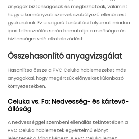
anyagok biztonságosak és megbízhatóak, valamint
hogy a kormányzati szervek szabályozó ellenőrzést
gyakorolnak. Ez a szigorú tanúsítási folyamat minden
ipari felhasználás során bemutatja a minőségre és
biztonságra való elköteleződést.
Összehasonlító anyagvizsgálat
Hasonlítsa össze a PVC Celuka hablemezeket más
anyagokkal, hogy megértsük előnyeiket különböző
környezetekben.
Celuka vs. Fa: Nedvesség- és kártevő-
állóság
A nedvességgel szembeni ellenállás tekintetében a
PVC Celuka hablemezek egyértelmű előnyt
jelentenek a fához képest. A PVC Celuka lemez