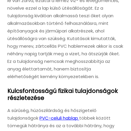
le van zárva, ezáltal a lemez víz- és levegőmentes,
növelve ezzel a lap külső ütésállóságát. Ez a
tulajdonság kiválóan alkalmassá teszi őket olyan
alkalmazásokban történő felhasználásra, mint
építőanyagok és járműipari alkatrészek, ahol
ütésállóságra van szükség. Kutatások kimutatták,
hogy merev, zártcellás PVC hablemezek akkor is csak
néhány napig tartják meg a vizet, ha átszúrják őket.
Ez a tulajdonság nemcsak meghosszabbítja az
anyag élettartamát, hanem biztosítja
elérhetőségét kemény környezetekben is.
Kulcsfontosságú fizikai tulajdonságok
részletezése
A sűrűség, húzószilárdság és hőszigetelő
tulajdonságok
PVC-celuli hablap
többek között
tömegük hátránya és az a további hátrány, hogy