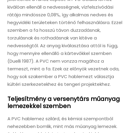
kiválóan ellenáll a nedvességnek, vízfelszívódási
rátája mindössze 0,08%, így alkalmas nedves és
hegyvidéki területeken történő felhasználásra. Ezzel
szemben a fa hosszú távon duzzadásnak,
torzulásnak és rothadásnak van kitéve a
nedvességtől. Az anyag kiválasztása attól is függ,
hogy mennyire ellenálló a kártevőkkel szemben
(Duelli 1987). A PVC nem vonzza magához a
termeszt, mint a fa. Ezek az előnyök vezetnek oda,
hogy sok szakember a PVC hablemezt választja
kültéri szerkezetekhez és tengeri projektekhez.
Teljesítmény a versenytárs műanyag
lemezekkel szemben
A PVC hablemez szilárd, és kémiai szempontból
nehezebben bomlik, mint más műanyag lemezek.