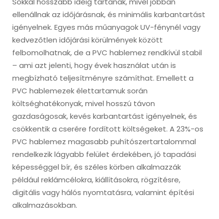
Sokkal hosszabb ideig tartanak, mivel jobban
ellenállnak az időjárásnak, és minimális karbantartást
igényelnek. Egyes más műanyagok UV-fénynél vagy
kedvezőtlen időjárási körülmények között
felbomolhatnak, de a PVC hablemez rendkívül stabil
– ami azt jelenti, hogy évek használat után is
megbízható teljesítményre számíthat. Emellett a
PVC hablemezek élettartamuk során
költséghatékonyak, mivel hosszú távon
gazdaságosak, kevés karbantartást igényelnek, és
csökkentik a cserére fordított költségeket. A 23%-os
PVC hablemez magasabb puhítószertartalommal
rendelkezik lágyabb felület érdekében, jó tapadási
képességgel bír, és széles körben alkalmazzák
például reklámcélokra, kiállításokra, rögzítésre,
digitális vagy hálós nyomtatásra, valamint építési
alkalmazásokban.