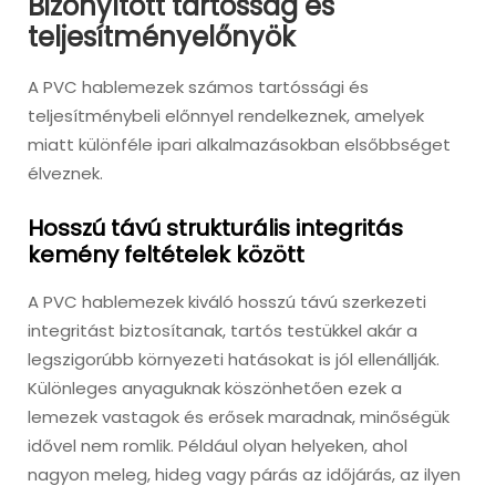
Bizonyított tartósság és
teljesítményelőnyök
A PVC hablemezek számos tartóssági és
teljesítménybeli előnnyel rendelkeznek, amelyek
miatt különféle ipari alkalmazásokban elsőbbséget
élveznek.
Hosszú távú strukturális integritás
kemény feltételek között
A PVC hablemezek kiváló hosszú távú szerkezeti
integritást biztosítanak, tartós testükkel akár a
legszigorúbb környezeti hatásokat is jól ellenállják.
Különleges anyaguknak köszönhetően ezek a
lemezek vastagok és erősek maradnak, minőségük
idővel nem romlik. Például olyan helyeken, ahol
nagyon meleg, hideg vagy párás az időjárás, az ilyen