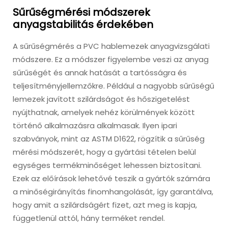
Sűrűségmérési módszerek
anyagstabilitás érdekében
A sűrűségmérés a PVC hablemezek anyagvizsgálati
módszere. Ez a módszer figyelembe veszi az anyag
sűrűségét és annak hatását a tartósságra és
teljesítményjellemzőkre. Például a nagyobb sűrűségű
lemezek javított szilárdságot és hőszigetelést
nyújthatnak, amelyek nehéz körülmények között
történő alkalmazásra alkalmasak. Ilyen ipari
szabványok, mint az ASTM D1622, rögzítik a sűrűség
mérési módszerét, hogy a gyártási tételen belül
egységes termékminőséget lehessen biztosítani.
Ezek az előírások lehetővé teszik a gyártók számára
a minőségirányítás finomhangolását, így garantálva,
hogy amit a szilárdságért fizet, azt meg is kapja,
függetlenül attól, hány terméket rendel.