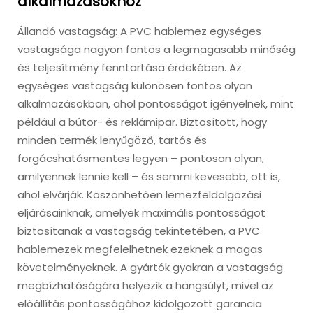
alkalmazásokhoz
Állandó vastagság: A PVC hablemez egységes
vastagsága nagyon fontos a legmagasabb minőség
és teljesítmény fenntartása érdekében. Az
egységes vastagság különösen fontos olyan
alkalmazásokban, ahol pontosságot igényelnek, mint
például a bútor- és reklámipar. Biztosított, hogy
minden termék lenyűgöző, tartós és
forgácshatásmentes legyen – pontosan olyan,
amilyennek lennie kell – és semmi kevesebb, ott is,
ahol elvárják. Köszönhetően lemezfeldolgozási
eljárásainknak, amelyek maximális pontosságot
biztosítanak a vastagság tekintetében, a PVC
hablemezek megfelelhetnek ezeknek a magas
követelményeknek. A gyártók gyakran a vastagság
megbízhatóságára helyezik a hangsúlyt, mivel az
előállítás pontosságához kidolgozott garancia