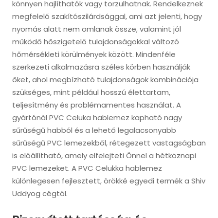
könnyen hajlíthatók vagy torzulhatnak. Rendelkeznek
megfelelő szakítószilárdsággal, ami azt jelenti, hogy
nyomás alatt nem omlanak össze, valamint jól
működő hőszigetelő tulajdonságokkal változó
hőmérsékleti körülmények között. Mindenféle
szerkezeti alkalmazásra széles körben használják
őket, ahol megbízható tulajdonságok kombinációja
szükséges, mint például hosszú élettartam,
teljesítmény és problémamentes használat. A
gyártónál PVC Celuka hablemez kapható nagy
sűrűségű habból és a lehető legalacsonyabb
sűrűségű PVC lemezekből, rétegezett vastagságban
is előállítható, amely elfelejteti Önnel a hétköznapi
PVC lemezeket. A PVC Celukka hablemez
különlegesen fejlesztett, örökké egyedi termék a Shiv
Uddyog cégtől.