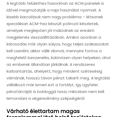
A legtöbb felülethez hasonlóan az ACM panelek is
idővel megmutatják a napi használat nyomait. A
kisebb karcolások nem nagy probléma – léteznek
speciálisan ACM-hez készült polírozó készletek,
amelyek meglepően jól működnek az eredeti
megjelenés visszaállításában. Amikor azonban a
károsodás már olyan súlyos, hogy teljes szakaszokat
kell cserélni, akkor válik vilonvá, mennyire fontos a
megfelelő beszerelés, különösen olyan helyeken, ahol
az emberek állandóan járkálnak. A rendszeres
karbantartás, ahelyett, hogy mindent szétesésig
várnának, hosszú távon pénzt takarít meg. A legtöbb
vállalkozó már ismeri ezt a fortélyt, így ügyfelei
pénztárcáját is boldoggá teszi, miközben nem kell
lemondani a végeredmény szépségéről.
Várható élettartam magas