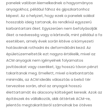
panelek valóban kiemelkednek a hagyományos
anyagokhoz, például fához és gipszkartonhoz
képest. Az a helyzet, hogy ezek a panelek sokkal
hosszabb ideig tartanak, és rendkívül egyszerű
karbantartani őket. Egyszerűen nem befolyásolják
őket a nedvesség vagy a kártevők, mint például a fa
esetében, amely évek során kitéve a környezeti
hatásoknak rothadni és deformálódni kezd. Az
épületüzemeltetők ezt nagyra értékelik, mivel az
ACM anyagok nem igényelnek folyamatos
javításokat vagy cseréket, így hosszú távon pénzt
takarítanak meg. Emellett, mivel a karbantartás
minimális, az ACM ideális választás a belső tér
tervezése során, ahol az anyagok hosszú
élettartamát és alacsony költségeit keresik. Azok az
építészek és vállalkozók, akik áttértek ACM-re,
jelentős megtakarításról számolnak be ötéves