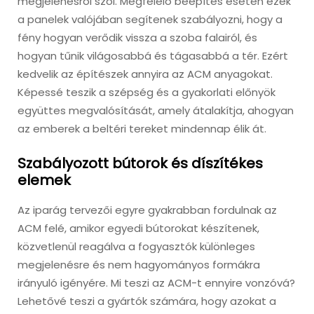
megjelenésről szól. Megfelelő beépítés esetén ezek
a panelek valójában segítenek szabályozni, hogy a
fény hogyan verődik vissza a szoba falairól, és
hogyan tűnik világosabbá és tágasabbá a tér. Ezért
kedvelik az építészek annyira az ACM anyagokat.
Képessé teszik a szépség és a gyakorlati előnyök
együttes megvalósítását, amely átalakítja, ahogyan
az emberek a beltéri tereket mindennap élik át.
Szabályozott bútorok és díszítékes
elemek
Az iparág tervezői egyre gyakrabban fordulnak az
ACM felé, amikor egyedi bútorokat készítenek,
közvetlenül reagálva a fogyasztók különleges
megjelenésre és nem hagyományos formákra
irányuló igényére. Mi teszi az ACM-t ennyire vonzóvá?
Lehetővé teszi a gyártók számára, hogy azokat a