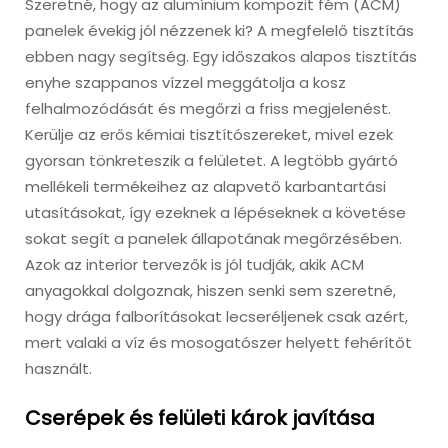
Szeretné, hogy az alumínium kompozit fém (ACM)
panelek évekig jól nézzenek ki? A megfelelő tisztítás
ebben nagy segítség. Egy időszakos alapos tisztítás
enyhe szappanos vízzel meggátolja a kosz
felhalmozódását és megőrzi a friss megjelenést.
Kerülje az erős kémiai tisztítószereket, mivel ezek
gyorsan tönkreteszik a felületet. A legtöbb gyártó
mellékeli termékeihez az alapvető karbantartási
utasításokat, így ezeknek a lépéseknek a követése
sokat segít a panelek állapotának megőrzésében.
Azok az interior tervezők is jól tudják, akik ACM
anyagokkal dolgoznak, hiszen senki sem szeretné,
hogy drága falborításokat lecseréljenek csak azért,
mert valaki a víz és mosogatószer helyett fehérítőt
használt.
Cserépek és felületi károk javítása