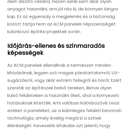
őket díszítő célokra, hiszen senki sem akar olyan
anyagot használni, ami jól néz ki, de könnyen lángra
kap. Ez az egyensúly a megjelenés és a biztonság
között tartja fenn az ACM panelek népszerűségét
különböző építési projektek során.
Időjárás-ellenes és színmaradós
képességek
Az ACM panelek ellenállnak a természet minden
kihívásának, legyen szó magas páratartalomról, UV-
sugárzásról, vagy akár extrém hidegről és hőről. Ezért
szeretik az építészek belső tereken, illetve olyan
külső felületeken is használni őket, ahol a környezeti
hatásoknak kitették. Ami valóban különbözővé teszi
ezeket a paneleket, az a különleges felületi bevonati
technológia, amely évekig megőrzi a színek
élénkségét. Kevesebb kifakulás azt jelenti, hogy