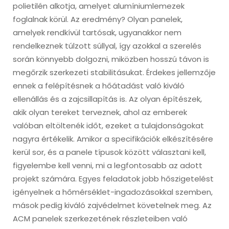
polietilén alkotja, amelyet alumíniumlemezek
foglalnak körül. Az eredmény? Olyan panelek,
amelyek rendkívül tartósak, ugyanakkor nem
rendelkeznek túlzott súllyal, így azokkal a szerelés
során könnyebb dolgozni, miközben hosszú távon is
megőrzik szerkezeti stabilitásukat. Érdekes jellemzője
ennek a felépítésnek a hőátadást való kiváló
ellenállás és a zajcsillapítás is. Az olyan építészek,
akik olyan tereket terveznek, ahol az emberek
valóban eltöltenék időt, ezeket a tulajdonságokat
nagyra értékelik. Amikor a specifikációk elkészítésére
kerül sor, és a panele típusok között választani kell,
figyelembe kell venni, mi a legfontosabb az adott
projekt számára. Egyes feladatok jobb hőszigetelést
igényelnek a hőmérséklet-ingadozásokkal szemben,
mások pedig kiváló zajvédelmet követelnek meg. Az
ACM panelek szerkezetének részleteiben való