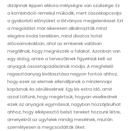
dizájnnak éppen ekkora mélységre van szüksége. Ez
a kombináció remekül működik, mert összekapcsolja
a gyakorlati előnyöket a látványos megjelenéssel. Ezt
a megoldást már sikeresen alkalmazták mind
elegáns irodai terekben, mind divatos hotel
előcsarnokokban, ahol az emberek valóban
megállnak, hogy megnézzék a falakat. Azonban van
egy dolog, amire a tervezőknek figyelniük kell: az
anyagok összetapadásának módja. A megfelelő
ragasztóanyag kiválasztása nagyon fontos ahhoz,
hogy ezek az elemek ellenálljanak a mindennapi
kopásnak és sérüléseknek. Egy kis extra idő, amit
azzal töltünk, hogy megértsük, hogyan viselkednek
ezek az anyagok egymással, nagyban hozzájárulhat
ahhoz, hogy elképesztő belső tereket hozzunk létre,
amelyekről az ügyfelek mindig mesélnek, miután
személyesen is megcsodálták őket.