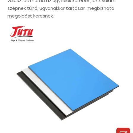
választás marad az ügyfelek körében, akik valami
szépnek tűnő, ugyanakkor tartósan megbízható
megoldást keresnek.