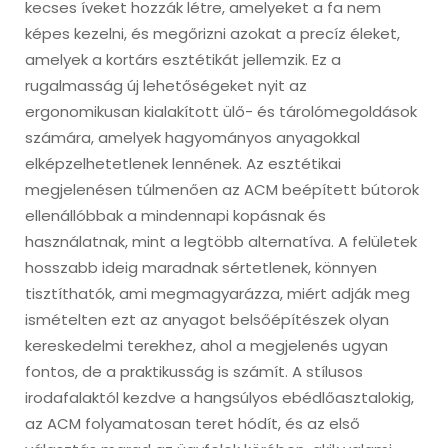
kecses íveket hozzák létre, amelyeket a fa nem
képes kezelni, és megőrizni azokat a precíz éleket,
amelyek a kortárs esztétikát jellemzik. Ez a
rugalmasság új lehetőségeket nyit az
ergonomikusan kialakított ülő- és tárolómegoldások
számára, amelyek hagyományos anyagokkal
elképzelhetetlenek lennének. Az esztétikai
megjelenésen túlmenően az ACM beépített bútorok
ellenállóbbak a mindennapi kopásnak és
használatnak, mint a legtöbb alternatíva. A felületek
hosszabb ideig maradnak sértetlenek, könnyen
tisztíthatók, ami megmagyarázza, miért adják meg
ismételten ezt az anyagot belsőépítészek olyan
kereskedelmi terekhez, ahol a megjelenés ugyan
fontos, de a praktikusság is számít. A stílusos
irodafalaktól kezdve a hangsúlyos ebédlőasztalokig,
az ACM folyamatosan teret hódít, és az első