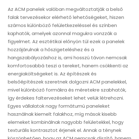
Az ACM panelek valóban megváltoztatják a belső
falak tervezésekor elérhető lehetőségeket, hiszen
számos különböző felületkezeléssel és színben
kaphatók, amelyek azonnal magukra vonzzák a
figyelmet. Az esztétikai előnyön túl ezek a panelek
hozzájárulnak a hőszigeteléshez és a
hangszabályozáshoz is, ami hosszú távon nemcsak
komfortosabbá teszi a tereket, hanem csökkenti az
energiaköltségeket is. Az építészek és
belsőépítészek szeretnek dolgozni ACM panelekkel,
mivel különböző formákra és méretekre szabhatók,
így érdekes faltervezéseket lehet velük létrehozni.
Egyes vállalatok nagy formátumú paneleket
használnak kiemelt falakhoz, míg mások kisebb
elemeket kombinálnak nagyobb felületekkel, hogy
texturális kontrasztot érjenek el. Annak a ténynek
köszönhetően, hogy az ACM nemcsak díszítő, hanem