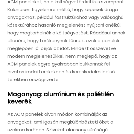
ACM paneleket, ha a költségvetés kritikus szempont.
Különösen figyelemre méltó, hogy képesek drága
anyagokhoz, például fastruktúrához vagy valósághű
kőtextúrához hasonló megjelenést nyújtani anélkül,
hogy megterhelnék a költségvetést. Ráadásul annak
ellenére, hogy törékenynek tűnnek, ezek a panelek
meglepően jól bírják az időt. Mindezt összevetve
modern megjelenésükkel, nem meglepő, hogy az
ACM panelek egyre gyakrabban bukkannak fel
divatos irodai terekekben és kereskedelmi belső
terekben országszerte.
Maganyag: alumínium és poliétilén
keverék
Az ACM panelek olyan módon kombinálják az
anyagokat, ami igazán megkülönbözteti őket a
szakma körében. Szívüket alacsony sűrűségű