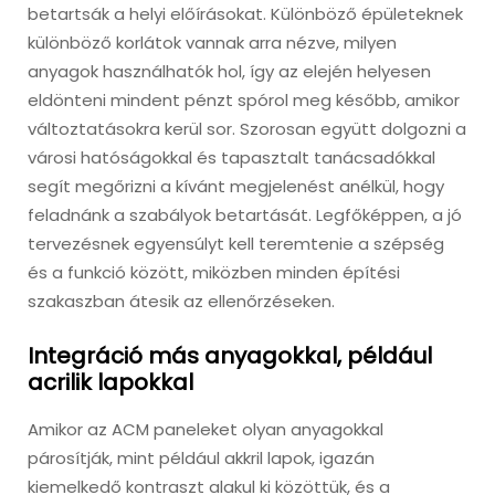
betartsák a helyi előírásokat. Különböző épületeknek
különböző korlátok vannak arra nézve, milyen
anyagok használhatók hol, így az elején helyesen
eldönteni mindent pénzt spórol meg később, amikor
változtatásokra kerül sor. Szorosan együtt dolgozni a
városi hatóságokkal és tapasztalt tanácsadókkal
segít megőrizni a kívánt megjelenést anélkül, hogy
feladnánk a szabályok betartását. Legfőképpen, a jó
tervezésnek egyensúlyt kell teremtenie a szépség
és a funkció között, miközben minden építési
szakaszban átesik az ellenőrzéseken.
Integráció más anyagokkal, például
acrilik lapokkal
Amikor az ACM paneleket olyan anyagokkal
párosítják, mint például akkril lapok, igazán
kiemelkedő kontraszt alakul ki közöttük, és a