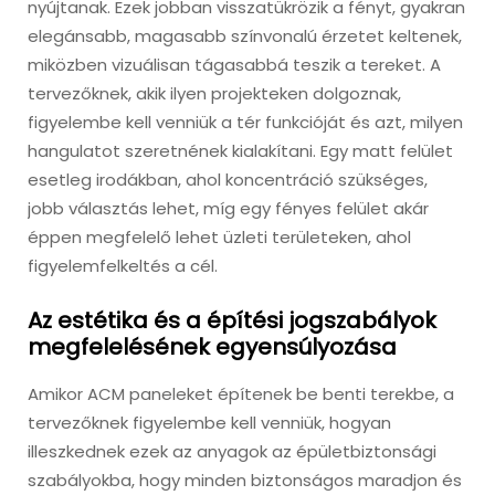
nyújtanak. Ezek jobban visszatükrözik a fényt, gyakran
elegánsabb, magasabb színvonalú érzetet keltenek,
miközben vizuálisan tágasabbá teszik a tereket. A
tervezőknek, akik ilyen projekteken dolgoznak,
figyelembe kell venniük a tér funkcióját és azt, milyen
hangulatot szeretnének kialakítani. Egy matt felület
esetleg irodákban, ahol koncentráció szükséges,
jobb választás lehet, míg egy fényes felület akár
éppen megfelelő lehet üzleti területeken, ahol
figyelemfelkeltés a cél.
Az estétika és a építési jogszabályok
megfelelésének egyensúlyozása
Amikor ACM paneleket építenek be benti terekbe, a
tervezőknek figyelembe kell venniük, hogyan
illeszkednek ezek az anyagok az épületbiztonsági
szabályokba, hogy minden biztonságos maradjon és