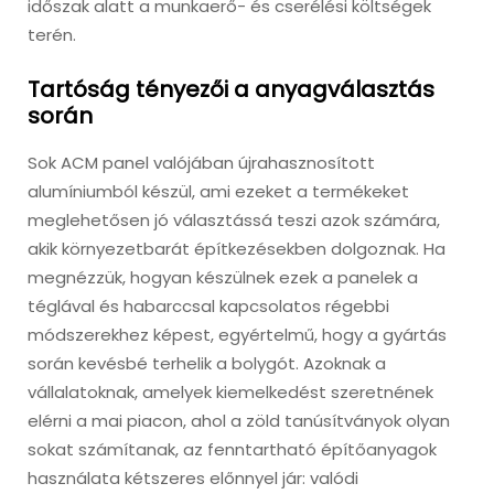
időszak alatt a munkaerő- és cserélési költségek
terén.
Tartóság tényezői a anyagválasztás
során
Sok ACM panel valójában újrahasznosított
alumíniumból készül, ami ezeket a termékeket
meglehetősen jó választássá teszi azok számára,
akik környezetbarát építkezésekben dolgoznak. Ha
megnézzük, hogyan készülnek ezek a panelek a
téglával és habarccsal kapcsolatos régebbi
módszerekhez képest, egyértelmű, hogy a gyártás
során kevésbé terhelik a bolygót. Azoknak a
vállalatoknak, amelyek kiemelkedést szeretnének
elérni a mai piacon, ahol a zöld tanúsítványok olyan
sokat számítanak, az fenntartható építőanyagok
használata kétszeres előnnyel jár: valódi