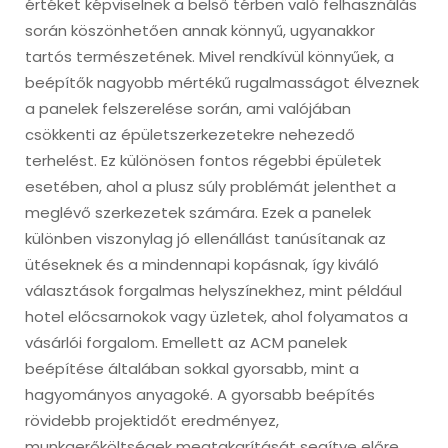
értéket képviselnek a belső térben való felhasználás
során köszönhetően annak könnyű, ugyanakkor
tartós természetének. Mivel rendkívül könnyűek, a
beépítők nagyobb mértékű rugalmasságot élveznek
a panelek felszerelése során, ami valójában
csökkenti az épületszerkezetekre nehezedő
terhelést. Ez különösen fontos régebbi épületek
esetében, ahol a plusz súly problémát jelenthet a
meglévő szerkezetek számára. Ezek a panelek
különben viszonylag jó ellenállást tanúsítanak az
ütéseknek és a mindennapi kopásnak, így kiváló
választások forgalmas helyszínekhez, mint például
hotel előcsarnokok vagy üzletek, ahol folyamatos a
vásárlói forgalom. Emellett az ACM panelek
beépítése általában sokkal gyorsabb, mint a
hagyományos anyagoké. A gyorsabb beépítés
rövidebb projektidőt eredményez,
munkaerőköltségek megtakarítását segítve előre,