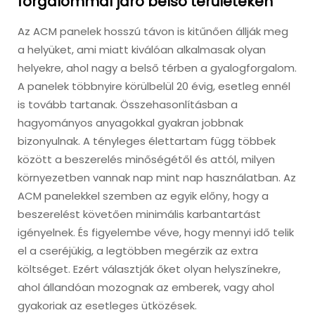
forgalommal járó belső területeken
Az ACM panelek hosszú távon is kitűnően állják meg
a helyüket, ami miatt kiválóan alkalmasak olyan
helyekre, ahol nagy a belső térben a gyalogforgalom.
A panelek többnyire körülbelül 20 évig, esetleg ennél
is tovább tartanak. Összehasonlításban a
hagyományos anyagokkal gyakran jobbnak
bizonyulnak. A tényleges élettartam függ többek
között a beszerelés minőségétől és attól, milyen
környezetben vannak nap mint nap használatban. Az
ACM panelekkel szemben az egyik előny, hogy a
beszerelést követően minimális karbantartást
igényelnek. És figyelembe véve, hogy mennyi idő telik
el a cseréjükig, a legtöbben megérzik az extra
költséget. Ezért választják őket olyan helyszínekre,
ahol állandóan mozognak az emberek, vagy ahol
gyakoriak az esetleges ütközések.