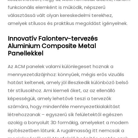
funkcionális elemként is működik, népszerű
választássá vált olyan kereskedelmi terekhez,
amelyek stílusos és praktikus megoldást igényelnek.
Innovatív Falonterv-tervezés
Aluminium Composite Metal
Panellekkel
Az ACM panelek valami különlegeset hoznak a
mennyezetdizájnhoz: könnyűek, mégis erős vizuális
hatást keltenek, amely jól illeszkedik különböző belső
tér stílusokhoz. Ami kiemeli őket, az az ellenálló
képességük, amely lehetővé teszi a tervezők
számára, hogy mindenféle mennyezetkialakítást
létrehozzanak – egyszerű sík felületektől egészen
azokig a bonyolult 3D formákig, amelyeket a modern
építészetben látunk. A rugalmasság itt nemcsak a