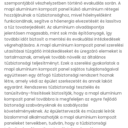
szempontjából vészhelyzetben történő evakuálás során. A
mapl alumínium kompozit panel külső alumínium rétegei
hozzájárulnak a tűzbiztonsághoz, mivel hőelnyelőként
funkcionálnak, segítve a hőenergia elvezetését és lassítva
a tűz tovaterjedését. Az alumínium olvadáspontja
jelentősen magasabb, mint sok más építőanyagé, így
további időt biztosít a mentési és evakuálási intézkedések
végrehajtására. A mapl alumínium kompozit panel szerelési
utasításai tűzgátló intézkedéseket és üregzáró elemeket is
tartalmaznak, amelyek tovább növelik az általános
tűzbiztonsági teljesítményt. Ezek a szerelési gyakorlatok a
mapl alumínium kompozit panel sajátos tulajdonságaival
együttesen egy átfogó tűzbiztonsági rendszert hoznak
létre, amely védi az épület szerkezetét és annak lakóit
egyaránt. Rendszeres tűzbiztonsági tesztelés és
tanúsítvány-frissítések biztosítják, hogy a mapl alumínium
kompozit panel továbbra is megfeleljen az egyre fejlődő
biztonsági szabványoknak és szabályozási
követelményeknek. Az épülettervezők és műszaki leírók
bizalommal alkalmazhatják a mapl alumínium kompozit
paneleket terveikben, tudván, hogy a tűzbiztonsági