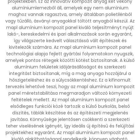
projektekben. Ez az innovatív kompozit anyag két vékony
alumíniumlemezből áll, amelyek egy nem alumínium
maghoz vannak ragasztva, amely általában polietilénből
vagy tűzálló, ásványi anyagokkal töltött anyagból készül. Az
mapl alumínium kompozit panel kiváló teljesítményt nyújt
lakó-, kereskedelmi és ipari alkalmazások során egyaránt,
így világszerte kedvelt választássá vált építészek és
kivitelezők számára. Az mapl alumínium kompozit panel
technológiai alapja fejlett gyártási folyamatokon nyugszik,
amelyek pontos rétegek közötti kötést biztosítanak. A külső
alumínium felületek időjárásállóságot és szerkezeti
integritást biztosítanak, míg a mag anyaga hozzájárul a
hőszigeteléshez és a súlycsökkentéshez. Ez a kifinomult
tervezés lehetővé teszi, hogy az mapl alumínium kompozit
panel méretstabilitása megmaradjon változó környezeti
feltételek mellett. Az mapl alumínium kompozit panel
elsődleges funkciói közé tartozik a külső burkolás, belső
díszítés, táblák készítése és az építészeti megjelenés
javítása. Könnyűsége jelentősen csökkenti a szerkezeti
teher viselésének igényét, így ideális új építésű és felújítási
projektekhez egyaránt. Az mapl alumínium kompozit panel
kiváló alakíthatósággal rendelkezik, könnyen vágható,