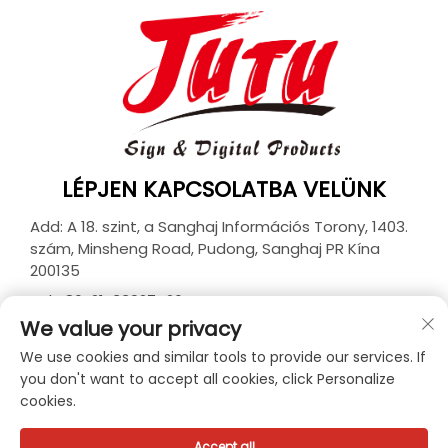
LÉPJEN KAPCSOLATBA VELÜNK
Add: A 18. szint, a Sanghaj Információs Torony, 1403.
szám, Minsheng Road, Pudong, Sanghaj PR Kína
200135
Tel:
+86-21-33927426
We value your privacy
E-mail:
[email protected]
We use cookies and similar tools to provide our services. If
you don't want to accept all cookies, click Personalize
cookies.
Szerzői jog © 2026 JUTU New Materials Technology
Limited Minden jog fenntartva. -
Adatvédelmi
irányelvek
Accept all