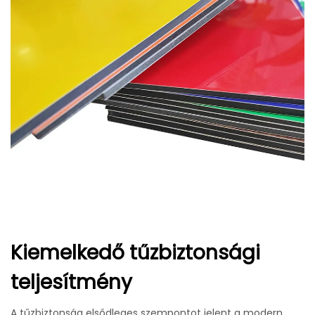
Kiemelkedő tűzbiztonsági
teljesítmény
A tűzbiztonság elsődleges szempontot jelent a modern