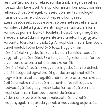
fenntartásához és a felület romlásának megelőzéséhez
hosszú időn keresztül. A mapl alumínium kompozit panelre
felhordott védőrétegek korszerű polimer technológiát
használnak, amely akadályt képez a környezeti
szennyeződések, savas eső és só permetezés ellen. Ez a
komplex védettség azt jelenti, hogy a mapl alumínium
kompozit panelel burkolt épületek hosszú ideig megőrzik
eredeti, makulátlan megjelenésüket, anélkül hogy gyakori
karbantartásra lenne szükség. A mapl alumínium kompozit
panel hőstabilitása lehetővé teszi, hogy extrém
hőmérséklet-ingadozásokat is kibírjon torzulás, repedés
vagy rétegződés nélkül. Ez a tulajdonság különösen fontos
olyan területeken, ahol jelentős szezonális
hőmérsékletváltozások vagy napi ingadozások fordulnak
elő. A hőtágulási együtthatót gondosan optimalizálták,
hogy minimalizálja a rögzítőrendszerekre és a szomszédos
építőelemekre nehezedő mechanikai feszültséget. A
nedvességállóság egy másik kulcsfontosságú eleme a
mapl alumínium kompozit panel időjárás elleni
védelmének. Az élek lezárt szerkezete és a vízálló
maganyagok megakadályozzák a nedvesség bejutását,