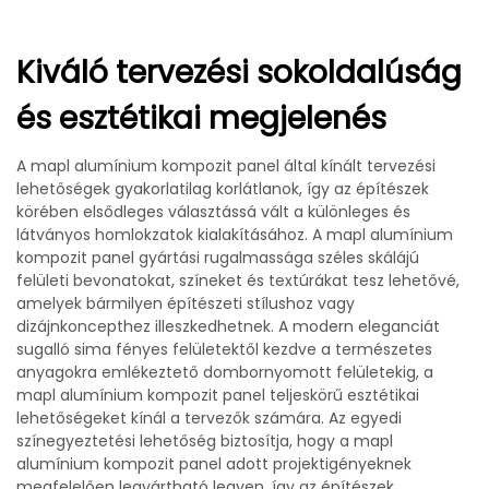
Kiváló tervezési sokoldalúság
és esztétikai megjelenés
A mapl alumínium kompozit panel által kínált tervezési
lehetőségek gyakorlatilag korlátlanok, így az építészek
körében elsődleges választássá vált a különleges és
látványos homlokzatok kialakításához. A mapl alumínium
kompozit panel gyártási rugalmassága széles skálájú
felületi bevonatokat, színeket és textúrákat tesz lehetővé,
amelyek bármilyen építészeti stílushoz vagy
dizájnkoncepthez illeszkedhetnek. A modern eleganciát
sugalló sima fényes felületektől kezdve a természetes
anyagokra emlékeztető dombornyomott felületekig, a
mapl alumínium kompozit panel teljeskörű esztétikai
lehetőségeket kínál a tervezők számára. Az egyedi
színegyeztetési lehetőség biztosítja, hogy a mapl
alumínium kompozit panel adott projektigényeknek
megfelelően legyártható legyen, így az építészek