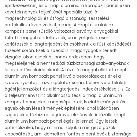
építkezéseknél, és a mapl alumínium kompozit panel ezen
követelmények teljesítését speciális tűzálló
magtechnológiák és átfogó biztonsági tesztelési
protokollok révén valósítja meg. A mapl alumínium
kompozit panel tűzálló változatai ásványi anyagokkal
töltött maggal rendelkeznek, amelyek jelentősen
korlátozzák a lángterjedést és csökkentik a füst képződését
tűzeset során. Ezek a speciális maganyagok kiterjedt
vizsgálatokon esnek át annak érdekében, hogy
megfeleljenek a nemzetközi tűzbiztonsági szabványoknak
és az építési előírásoknak. A tűzálló maggal ellátott mapl
alumínium kompozit panel kiváló besorolásokat ér el a
szabványosított tűzvizsgálatok során, beleértve a felületi
égési jellemzőket és a lángterjedési index értékeléseit is. Ez
a teljesítményszint alkalmassá teszi a mapl alumínium
kompozit paneleket magasépületek, közintézmények és
egyéb olyan létesítmények építésére, ahol különösen
szigorúak a tűzbiztonsági követelmények. A tűzálló mapl
alumínium kompozit panel égési jellemzői úgy lettek
optimalizálva, hogy minimalizálják a mérgező gázok
kibocsátását, ami kiemelten fontos a bentlévők biztonsága