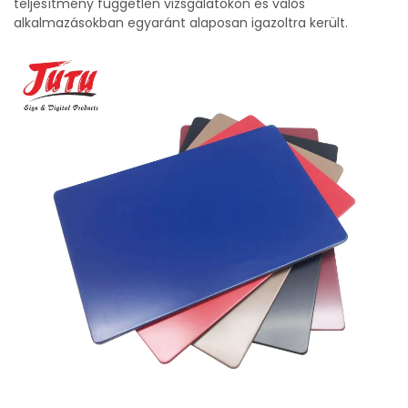
teljesítmény független vizsgálatokon és valós
alkalmazásokban egyaránt alaposan igazoltra került.