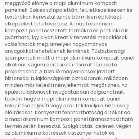
meggyőző előnye a mapl alumínium kompozit
panelnek. Széles színpalettán, felületkezeléseken és
textúrákon keresztül szinte bármilyen építészeti
elképzelést lehetővé tesz. A mapl alumínium
kompozit panel összetett formákra és profilokra is
gyártható, így olyan kreatív tervezési megoldások
valósíthatók meg, amelyek hagyományos
anyagokkal lehetetlenek lennének. Tűzbiztonsági
szempontok miatt a mapl alumínium kompozit panel
alkalmas szigorú építési előírásokat támasztó
projektekhez. A tűzálló magvariánsok javított
biztonsági tulajdonságokat biztosítanak, miközben
minden más teljesítményjellemzőt megőriznek. Az
épülettulajdonosok nyugodtabban dolgozhatnak,
tudván, hogy a mapl alumínium kompozit panel
telepítése teljesíti vagy akár felülmúlja a biztonsági
előírásokat. Környezeti fenntarthatóság értéket ad
a mapl alumínium kompozit panel újrahasznosítható
természetén keresztül. Szolgáltatási idejének végén
az alumínium alkatrészek visszanyerhetők és