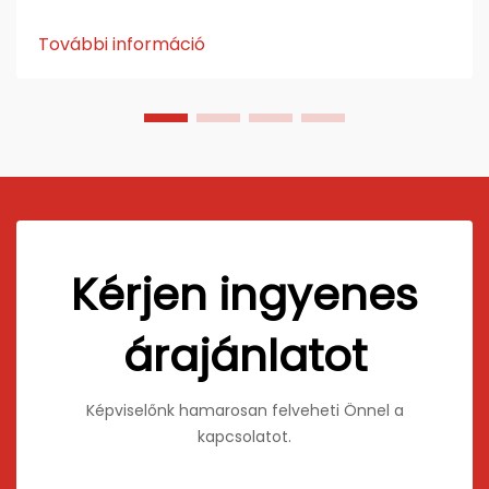
modern építészet, reklám és ipari tervezés egyik
alapvető anyagává váltak. Erősségükről,
További információ
könnyűségükről és esztétikai rugalmasságukról
ismertek...
Kérjen ingyenes
árajánlatot
Képviselőnk hamarosan felveheti Önnel a
kapcsolatot.