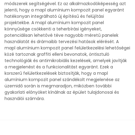
módszerek segítségével. Ez az alkalmazkodóképesség azt
jelenti, hogy a mapl alumínium kompozit panel egyaránt
hatékonyan integrálható új építésű és felújítási
projektekbe. A mapl alumínium kompozit panel
könnyűsége csökkenti a teherbírási igényeket,
potenciálisan lehetővé téve nagyobb méretű panelek
használatát és drámaibb tervezési hatások elérését. A
mapl alumínium kompozit panel felületkezelési lehetőségei
közé tartoznak graffiti elleni bevonatok, öntisztuló
technológiák és antimikrobiális kezelések, amelyek javítják
a megjelenést és a funkcionalitást egyaránt. Ezek a
korszerű felületkezelések biztosítják, hogy a mapl
alumínium kompozit panel szándékolt megjelenése az
üzemidő során is megmaradjon, miközben további
gyakorlati előnyöket kínálnak az épület tulajdonosai és
használói számára.