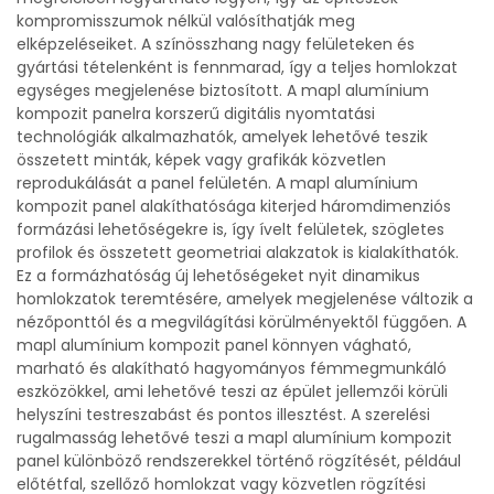
kompromisszumok nélkül valósíthatják meg
elképzeléseiket. A színösszhang nagy felületeken és
gyártási tételenként is fennmarad, így a teljes homlokzat
egységes megjelenése biztosított. A mapl alumínium
kompozit panelra korszerű digitális nyomtatási
technológiák alkalmazhatók, amelyek lehetővé teszik
összetett minták, képek vagy grafikák közvetlen
reprodukálását a panel felületén. A mapl alumínium
kompozit panel alakíthatósága kiterjed háromdimenziós
formázási lehetőségekre is, így ívelt felületek, szögletes
profilok és összetett geometriai alakzatok is kialakíthatók.
Ez a formázhatóság új lehetőségeket nyit dinamikus
homlokzatok teremtésére, amelyek megjelenése változik a
nézőponttól és a megvilágítási körülményektől függően. A
mapl alumínium kompozit panel könnyen vágható,
marható és alakítható hagyományos fémmegmunkáló
eszközökkel, ami lehetővé teszi az épület jellemzői körüli
helyszíni testreszabást és pontos illesztést. A szerelési
rugalmasság lehetővé teszi a mapl alumínium kompozit
panel különböző rendszerekkel történő rögzítését, például
előtétfal, szellőző homlokzat vagy közvetlen rögzítési