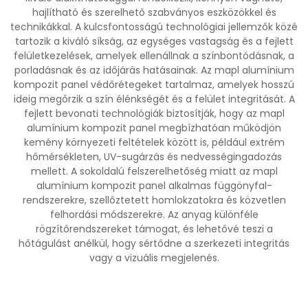
hajlítható és szerelhető szabványos eszközökkel és
technikákkal. A kulcsfontosságú technológiai jellemzők közé
tartozik a kiváló síkság, az egységes vastagság és a fejlett
felületkezelések, amelyek ellenállnak a színbontódásnak, a
porladásnak és az időjárás hatásainak. Az mapl alumínium
kompozit panel védőrétegeket tartalmaz, amelyek hosszú
ideig megőrzik a szín élénkségét és a felület integritását. A
fejlett bevonati technológiák biztosítják, hogy az mapl
alumínium kompozit panel megbízhatóan működjön
kemény környezeti feltételek között is, például extrém
hőmérsékleten, UV-sugárzás és nedvességingadozás
mellett. A sokoldalú felszerelhetőség miatt az mapl
alumínium kompozit panel alkalmas függönyfal-
rendszerekre, szellőztetett homlokzatokra és közvetlen
felhordási módszerekre. Az anyag különféle
rögzítőrendszereket támogat, és lehetővé teszi a
hőtágulást anélkül, hogy sértődne a szerkezeti integritás
vagy a vizuális megjelenés.