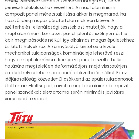
amely veszélyeztetheti a szerkezeti integritást, illetve
penész kialakulásához vezethet. A mapl alumínium
kompozit panel méretstabilitása akkor is megmarad, ha
hosszú ideig magas páratartalomnak van kitéve. A
szélterhelés-ellenállósági tesztek azt mutatják, hogy a
mapl alumínium kompozit panel jelentős szélnyomást is
kibír meghibásodás nélkül, így alkalmas magas épületekhez
és kitett helyekhez. A könnyűsúlyú kivitel és a kiváló
mechanikai tulajdonságok kombinációja lehetővé teszi,
hogy a mapl alumínium kompozit panel a szélterhelés
hatására megfelelően deformálódjon, majd visszatérjen
eredeti helyzetébe maradandó alakváltozás nélkül. Ez az
időjárásállóság közvetlenül csökkenti az épülettulajdonosok
élettartam-költségeit, mivel a mapl alumínium kompozit
panel szándékolt élettartama során minimális javításra
vagy cserére szorul.