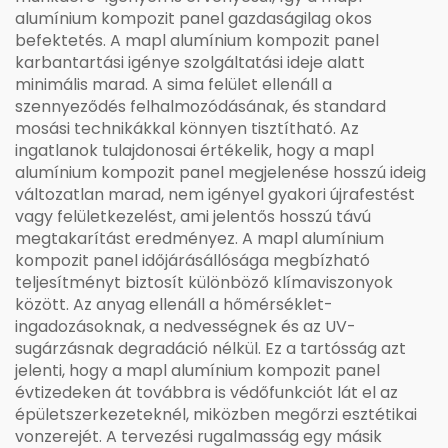
alumínium kompozit panel gazdaságilag okos
befektetés. A mapl alumínium kompozit panel
karbantartási igénye szolgáltatási ideje alatt
minimális marad. A sima felület ellenáll a
szennyeződés felhalmozódásának, és standard
mosási technikákkal könnyen tisztítható. Az
ingatlanok tulajdonosai értékelik, hogy a mapl
alumínium kompozit panel megjelenése hosszú ideig
változatlan marad, nem igényel gyakori újrafestést
vagy felületkezelést, ami jelentős hosszú távú
megtakarítást eredményez. A mapl alumínium
kompozit panel időjárásállósága megbízható
teljesítményt biztosít különböző klímaviszonyok
között. Az anyag ellenáll a hőmérséklet-
ingadozásoknak, a nedvességnek és az UV-
sugárzásnak degradáció nélkül. Ez a tartósság azt
jelenti, hogy a mapl alumínium kompozit panel
évtizedeken át továbbra is védőfunkciót lát el az
épületszerkezeteknél, miközben megőrzi esztétikai
vonzerejét. A tervezési rugalmasság egy másik