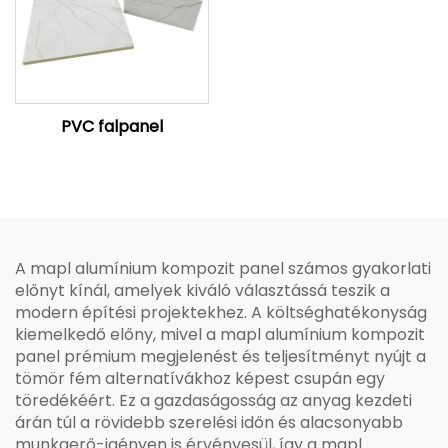
PVC falpanel
A mapl alumínium kompozit panel számos gyakorlati
előnyt kínál, amelyek kiváló választássá teszik a
modern építési projektekhez. A költséghatékonyság
kiemelkedő előny, mivel a mapl alumínium kompozit
panel prémium megjelenést és teljesítményt nyújt a
tömör fém alternatívákhoz képest csupán egy
töredékéért. Ez a gazdaságosság az anyag kezdeti
árán túl a rövidebb szerelési időn és alacsonyabb
munkaerő-igényen is érvényesül, így a mapl