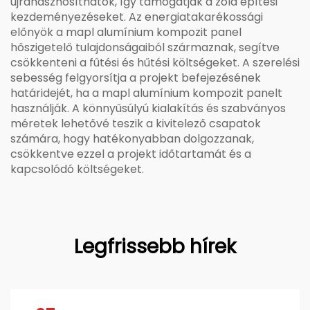
újrahasznosíthatók, így támogatják a zöld építési
kezdeményezéseket. Az energiatakarékossági
előnyök a mapl alumínium kompozit panel
hőszigetelő tulajdonságaiból származnak, segítve
csökkenteni a fűtési és hűtési költségeket. A szerelési
sebesség felgyorsítja a projekt befejezésének
határidejét, ha a mapl alumínium kompozit panelt
használják. A könnyűsúlyú kialakítás és szabványos
méretek lehetővé teszik a kivitelező csapatok
számára, hogy hatékonyabban dolgozzanak,
csökkentve ezzel a projekt időtartamát és a
kapcsolódó költségeket.
Legfrissebb hírek