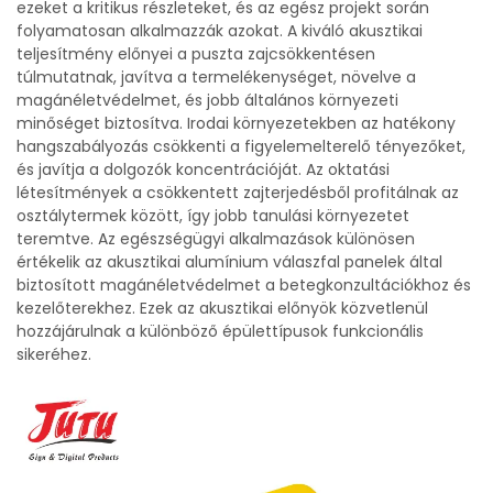
ezeket a kritikus részleteket, és az egész projekt során
folyamatosan alkalmazzák azokat. A kiváló akusztikai
teljesítmény előnyei a puszta zajcsökkentésen
túlmutatnak, javítva a termelékenységet, növelve a
magánéletvédelmet, és jobb általános környezeti
minőséget biztosítva. Irodai környezetekben az hatékony
hangszabályozás csökkenti a figyelemelterelő tényezőket,
és javítja a dolgozók koncentrációját. Az oktatási
létesítmények a csökkentett zajterjedésből profitálnak az
osztálytermek között, így jobb tanulási környezetet
teremtve. Az egészségügyi alkalmazások különösen
értékelik az akusztikai alumínium válaszfal panelek által
biztosított magánéletvédelmet a betegkonzultációkhoz és
kezelőterekhez. Ezek az akusztikai előnyök közvetlenül
hozzájárulnak a különböző épülettípusok funkcionális
sikeréhez.