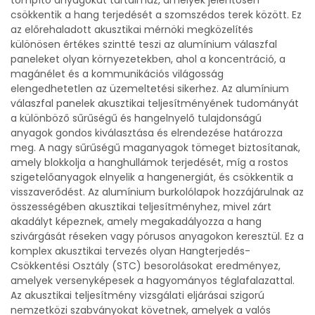
tompító anyagokat tartalmaz, amelyek jelentősen
csökkentik a hang terjedését a szomszédos terek között. Ez
az előrehaladott akusztikai mérnöki megközelítés
különösen értékes szintté teszi az alumínium válaszfal
paneleket olyan környezetekben, ahol a koncentráció, a
magánélet és a kommunikációs világosság
elengedhetetlen az üzemeltetési sikerhez. Az alumínium
válaszfal panelek akusztikai teljesítményének tudományát
a különböző sűrűségű és hangelnyelő tulajdonságú
anyagok gondos kiválasztása és elrendezése határozza
meg. A nagy sűrűségű maganyagok tömeget biztosítanak,
amely blokkolja a hanghullámok terjedését, míg a rostos
szigetelőanyagok elnyelik a hangenergiát, és csökkentik a
visszaverődést. Az alumínium burkolólapok hozzájárulnak az
összességében akusztikai teljesítményhez, mivel zárt
akadályt képeznek, amely megakadályozza a hang
szivárgását réseken vagy pórusos anyagokon keresztül. Ez a
komplex akusztikai tervezés olyan Hangterjedés-
Csökkentési Osztály (STC) besorolásokat eredményez,
amelyek versenyképesek a hagyományos téglafalazattal.
Az akusztikai teljesítmény vizsgálati eljárásai szigorú
nemzetközi szabványokat követnek, amelyek a valós