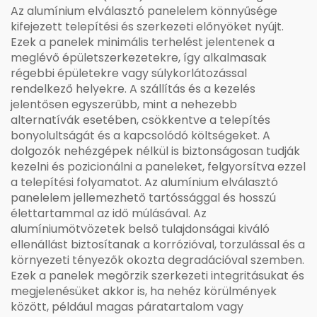
Az alumínium elválasztó panelelem könnyűsége
kifejezett telepítési és szerkezeti előnyöket nyújt.
Ezek a panelek minimális terhelést jelentenek a
meglévő épületszerkezetekre, így alkalmasak
régebbi épületekre vagy súlykorlátozással
rendelkező helyekre. A szállítás és a kezelés
jelentősen egyszerűbb, mint a nehezebb
alternatívák esetében, csökkentve a telepítés
bonyolultságát és a kapcsolódó költségeket. A
dolgozók nehézgépek nélkül is biztonságosan tudják
kezelni és pozicionálni a paneleket, felgyorsítva ezzel
a telepítési folyamatot. Az alumínium elválasztó
panelelem jellemezhető tartóssággal és hosszú
élettartammal az idő múlásával. Az
alumíniumötvözetek belső tulajdonságai kiváló
ellenállást biztosítanak a korrózióval, torzulással és a
környezeti tényezők okozta degradációval szemben.
Ezek a panelek megőrzik szerkezeti integritásukat és
megjelenésüket akkor is, ha nehéz körülmények
között, például magas páratartalom vagy