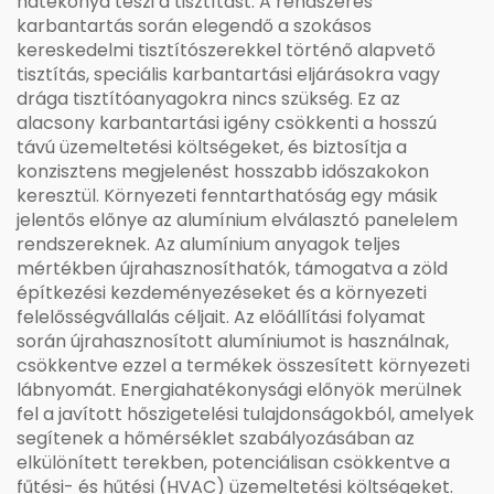
hatékonyá teszi a tisztítást. A rendszeres
karbantartás során elegendő a szokásos
kereskedelmi tisztítószerekkel történő alapvető
tisztítás, speciális karbantartási eljárásokra vagy
drága tisztítóanyagokra nincs szükség. Ez az
alacsony karbantartási igény csökkenti a hosszú
távú üzemeltetési költségeket, és biztosítja a
konzisztens megjelenést hosszabb időszakokon
keresztül. Környezeti fenntarthatóság egy másik
jelentős előnye az alumínium elválasztó panelelem
rendszereknek. Az alumínium anyagok teljes
mértékben újrahasznosíthatók, támogatva a zöld
építkezési kezdeményezéseket és a környezeti
felelősségvállalás céljait. Az előállítási folyamat
során újrahasznosított alumíniumot is használnak,
csökkentve ezzel a termékek összesített környezeti
lábnyomát. Energiahatékonysági előnyök merülnek
fel a javított hőszigetelési tulajdonságokból, amelyek
segítenek a hőmérséklet szabályozásában az
elkülönített terekben, potenciálisan csökkentve a
fűtési- és hűtési (HVAC) üzemeltetési költségeket.