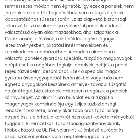
természetes módon nem éghetők, így ezek a panelek nem
járulnak hozzá a tűz terjedéséhez, sem mérgező gázok
kibocsátásához tűzeset során. Ez az alapvető biztonsági
jellemző teszi az alumínium válaszfal paneleket ideális
választássá olyan alkalmazásokhoz, ahol szigorúak a
tűzbiztonsági előírások, mint például egészségügyi
létesítményekben, oktatási intézményekben és
kereskedelmi irodaházakban. A modern alumínium
válaszfal panelek gyártása speciális, tűzgátló maganyagok
beépítését is magában foglalja, amelyek javítják a panel
teljes tűzvédelmi besorolását. Ezek a speciális magok
gyakran ásványgyapotból, kerámiákból vagy más nem
éghető anyagokból készülnek, amelyek további tűzgátló
határréteget biztosítanak, miközben megőrzik a panelek
könnyűségét. Az alumínium burkolat és a tűzgátló
maganyagok kombinációja egy teljes tűzbiztonsági
rendszert hoz létre, amely akár több órás tűzállósági
besorolást is elérhet, a konkrét szerkezeti követelményektől
függően. A nemzetközi tűzbiztonsági szabványoknak,
többek között az UL, FM, valamint különböző európai és
ázsiai szabványoknak való megfelelés igazolja az