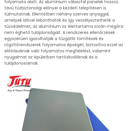
folyamata alatt. Az alumínium válaszfal panelek hosszú
távú tűzbiztonsági előnyei a kezdeti telepítésen is
túlmutatnak. Ellentétben néhány szerves anyaggal,
amelyek idővel lebonthatók és így veszélyeztethetik a
tűzvédelmet, az alumínium az élettartama során megőrzi
nem éghető tulajdonságait. A rendszeres ellenőrzések
egyszerűen igazolhatják a tűzgátló tömítések és
rögzítőrendszerek folyamatos épségét, biztosítva ezzel az
előírásoknak való folyamatos megfelelést, valamint
nyugalmat az épületben tartózkodóknak és a
tulajdonosoknak.