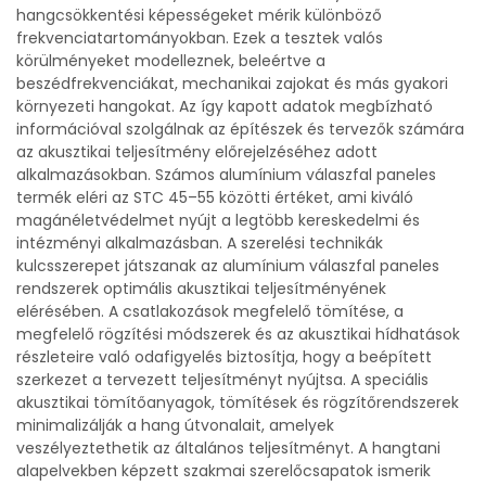
hangcsökkentési képességeket mérik különböző
frekvenciatartományokban. Ezek a tesztek valós
körülményeket modelleznek, beleértve a
beszédfrekvenciákat, mechanikai zajokat és más gyakori
környezeti hangokat. Az így kapott adatok megbízható
információval szolgálnak az építészek és tervezők számára
az akusztikai teljesítmény előrejelzéséhez adott
alkalmazásokban. Számos alumínium válaszfal paneles
termék eléri az STC 45–55 közötti értéket, ami kiváló
magánéletvédelmet nyújt a legtöbb kereskedelmi és
intézményi alkalmazásban. A szerelési technikák
kulcsszerepet játszanak az alumínium válaszfal paneles
rendszerek optimális akusztikai teljesítményének
elérésében. A csatlakozások megfelelő tömítése, a
megfelelő rögzítési módszerek és az akusztikai hídhatások
részleteire való odafigyelés biztosítja, hogy a beépített
szerkezet a tervezett teljesítményt nyújtsa. A speciális
akusztikai tömítőanyagok, tömítések és rögzítőrendszerek
minimalizálják a hang útvonalait, amelyek
veszélyeztethetik az általános teljesítményt. A hangtani
alapelvekben képzett szakmai szerelőcsapatok ismerik