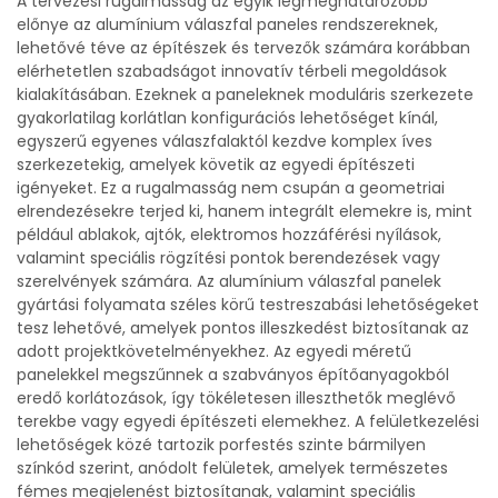
A tervezési rugalmasság az egyik legmeghatározóbb
előnye az alumínium válaszfal paneles rendszereknek,
lehetővé téve az építészek és tervezők számára korábban
elérhetetlen szabadságot innovatív térbeli megoldások
kialakításában. Ezeknek a paneleknek moduláris szerkezete
gyakorlatilag korlátlan konfigurációs lehetőséget kínál,
egyszerű egyenes válaszfalaktól kezdve komplex íves
szerkezetekig, amelyek követik az egyedi építészeti
igényeket. Ez a rugalmasság nem csupán a geometriai
elrendezésekre terjed ki, hanem integrált elemekre is, mint
például ablakok, ajtók, elektromos hozzáférési nyílások,
valamint speciális rögzítési pontok berendezések vagy
szerelvények számára. Az alumínium válaszfal panelek
gyártási folyamata széles körű testreszabási lehetőségeket
tesz lehetővé, amelyek pontos illeszkedést biztosítanak az
adott projektkövetelményekhez. Az egyedi méretű
panelekkel megszűnnek a szabványos építőanyagokból
eredő korlátozások, így tökéletesen illeszthetők meglévő
terekbe vagy egyedi építészeti elemekhez. A felületkezelési
lehetőségek közé tartozik porfestés szinte bármilyen
színkód szerint, anódolt felületek, amelyek természetes
fémes megjelenést biztosítanak, valamint speciális