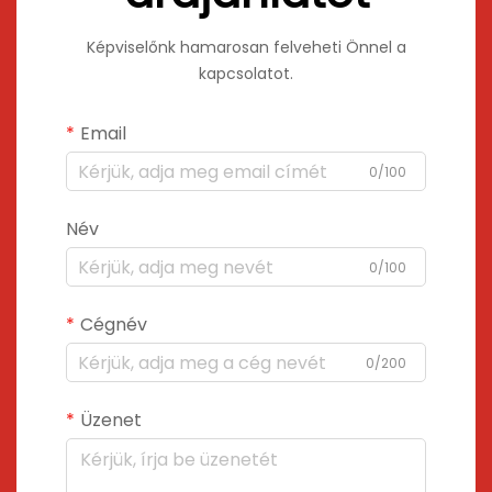
Képviselőnk hamarosan felveheti Önnel a
kapcsolatot.
Email
0/100
Név
0/100
Cégnév
0/200
Üzenet