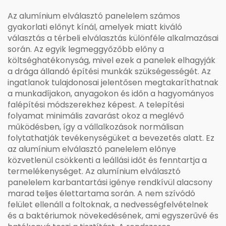
Az alumínium elválasztó panelelem számos
gyakorlati előnyt kínál, amelyek miatt kiváló
választás a térbeli elválasztás különféle alkalmazásai
során. Az egyik legmeggyőzőbb előny a
költséghatékonyság, mivel ezek a panelek elhagyják
a drága állandó építési munkák szükségességét. Az
ingatlanok tulajdonosai jelentősen megtakaríthatnak
a munkadíjakon, anyagokon és időn a hagyományos
falépítési módszerekhez képest. A telepítési
folyamat minimális zavarást okoz a meglévő
működésben, így a vállalkozások normálisan
folytathatják tevékenységüket a bevezetés alatt. Ez
az alumínium elválasztó panelelem előnye
közvetlenül csökkenti a leállási időt és fenntartja a
termelékenységet. Az alumínium elválasztó
panelelem karbantartási igénye rendkívül alacsony
marad teljes élettartama során. A nem szívódó
felület ellenáll a foltoknak, a nedvességfelvételnek
és a baktériumok növekedésének, ami egyszerűvé és