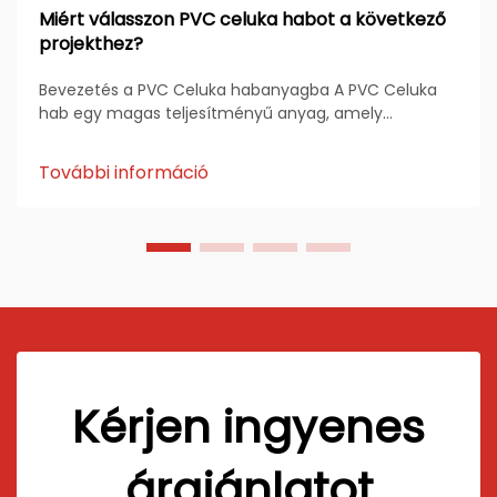
Miért válasszon PVC celuka habot a következő
projekthez?
Bevezetés a PVC Celuka habanyagba A PVC Celuka
hab egy magas teljesítményű anyag, amely
tartósságáról, sima felületéről és sokoldalú ipari
alkalmazásairól ismert. A Celuka extrúziós eljárás
További információ
során előállított anyagnak egy belső den...
Kérjen ingyenes
árajánlatot