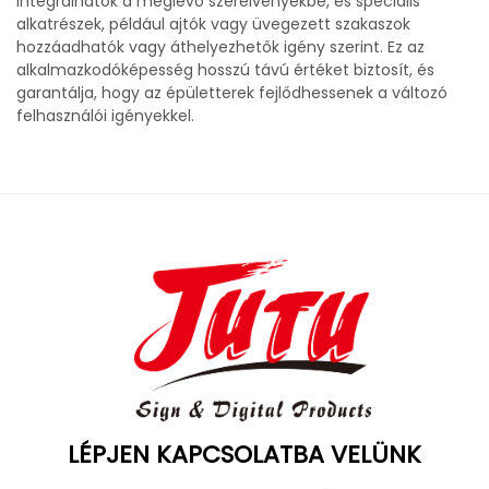
integrálhatók a meglévő szerelvényekbe, és speciális
alkatrészek, például ajtók vagy üvegezett szakaszok
hozzáadhatók vagy áthelyezhetők igény szerint. Ez az
alkalmazkodóképesség hosszú távú értéket biztosít, és
garantálja, hogy az épületterek fejlődhessenek a változó
felhasználói igényekkel.
LÉPJEN KAPCSOLATBA VELÜNK