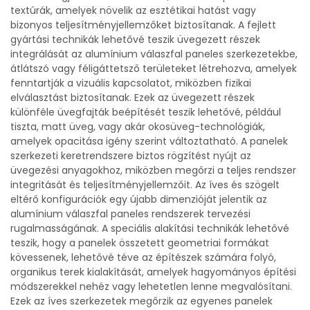
textúrák, amelyek növelik az esztétikai hatást vagy
bizonyos teljesítményjellemzőket biztosítanak. A fejlett
gyártási technikák lehetővé teszik üvegezett részek
integrálását az alumínium válaszfal paneles szerkezetekbe,
átlátszó vagy féligáttetsző területeket létrehozva, amelyek
fenntartják a vizuális kapcsolatot, miközben fizikai
elválasztást biztosítanak. Ezek az üvegezett részek
különféle üvegfajták beépítését teszik lehetővé, például
tiszta, matt üveg, vagy akár okosüveg-technológiák,
amelyek opacitása igény szerint változtatható. A panelek
szerkezeti keretrendszere biztos rögzítést nyújt az
üvegezési anyagokhoz, miközben megőrzi a teljes rendszer
integritását és teljesítményjellemzőit. Az íves és szögelt
eltérő konfigurációk egy újabb dimenzióját jelentik az
alumínium válaszfal paneles rendszerek tervezési
rugalmasságának. A speciális alakítási technikák lehetővé
teszik, hogy a panelek összetett geometriai formákat
kövessenek, lehetővé téve az építészek számára folyó,
organikus terek kialakítását, amelyek hagyományos építési
módszerekkel nehéz vagy lehetetlen lenne megvalósítani.
Ezek az íves szerkezetek megőrzik az egyenes panelek