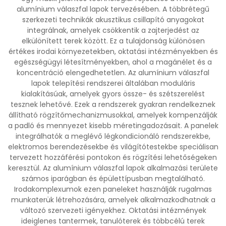
alumínium válaszfal lapok tervezésében. A többrétegű
szerkezeti technikák akusztikus csillapító anyagokat
integrálnak, amelyek csökkentik a zajterjedést az
elkülönített terek között. Ez a tulajdonság különösen
értékes irodai környezetekben, oktatási intézményekben és
egészségügyi létesítményekben, ahol a magánélet és a
koncentráció elengedhetetlen. Az alumínium válaszfal
lapok telepítési rendszerei általában moduláris
kialakításúak, amelyek gyors össze- és szétszerelést
tesznek lehetővé. Ezek a rendszerek gyakran rendelkeznek
állítható rögzítőmechanizmusokkal, amelyek kompenzálják
a padló és mennyezet kisebb méretingadozásait. A panelek
integrálhatók a meglévő légkondicionáló rendszerekbe,
elektromos berendezésekbe és világítótestekbe speciálisan
tervezett hozzáférési pontokon és rögzítési lehetőségeken
keresztül. Az alumínium válaszfal lapok alkalmazási területe
számos iparágban és épülettípusban megtalálható.
Irodakomplexumok ezen paneleket használják rugalmas
munkaterük létrehozására, amelyek alkalmazkodhatnak a
változó szervezeti igényekhez. Oktatási intézmények
ideiglenes tantermek, tanulóterek és többcélú terek