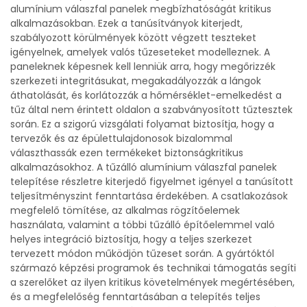
alumínium válaszfal panelek megbízhatóságát kritikus
alkalmazásokban. Ezek a tanúsítványok kiterjedt,
szabályozott körülmények között végzett teszteket
igényelnek, amelyek valós tűzeseteket modelleznek. A
paneleknek képesnek kell lenniük arra, hogy megőrizzék
szerkezeti integritásukat, megakadályozzák a lángok
áthatolását, és korlátozzák a hőmérséklet-emelkedést a
tűz által nem érintett oldalon a szabványosított tűztesztek
során. Ez a szigorú vizsgálati folyamat biztosítja, hogy a
tervezők és az épülettulajdonosok bizalommal
választhassák ezen termékeket biztonságkritikus
alkalmazásokhoz. A tűzálló alumínium válaszfal panelek
telepítése részletre kiterjedő figyelmet igényel a tanúsított
teljesítményszint fenntartása érdekében. A csatlakozások
megfelelő tömítése, az alkalmas rögzítőelemek
használata, valamint a többi tűzálló építőelemmel való
helyes integráció biztosítja, hogy a teljes szerkezet
tervezett módon működjön tűzeset során. A gyártóktól
származó képzési programok és technikai támogatás segíti
a szerelőket az ilyen kritikus követelmények megértésében,
és a megfelelőség fenntartásában a telepítés teljes