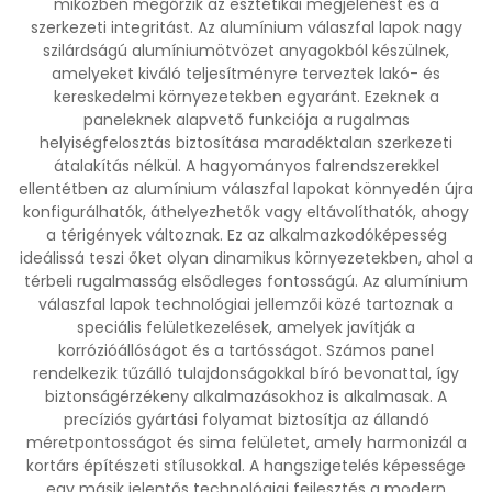
miközben megőrzik az esztétikai megjelenést és a
szerkezeti integritást. Az alumínium válaszfal lapok nagy
szilárdságú alumíniumötvözet anyagokból készülnek,
amelyeket kiváló teljesítményre terveztek lakó- és
kereskedelmi környezetekben egyaránt. Ezeknek a
paneleknek alapvető funkciója a rugalmas
helyiségfelosztás biztosítása maradéktalan szerkezeti
átalakítás nélkül. A hagyományos falrendszerekkel
ellentétben az alumínium válaszfal lapokat könnyedén újra
konfigurálhatók, áthelyezhetők vagy eltávolíthatók, ahogy
a térigények változnak. Ez az alkalmazkodóképesség
ideálissá teszi őket olyan dinamikus környezetekben, ahol a
térbeli rugalmasság elsődleges fontosságú. Az alumínium
válaszfal lapok technológiai jellemzői közé tartoznak a
speciális felületkezelések, amelyek javítják a
korrózióállóságot és a tartósságot. Számos panel
rendelkezik tűzálló tulajdonságokkal bíró bevonattal, így
biztonságérzékeny alkalmazásokhoz is alkalmasak. A
precíziós gyártási folyamat biztosítja az állandó
méretpontosságot és sima felületet, amely harmonizál a
kortárs építészeti stílusokkal. A hangszigetelés képessége
egy másik jelentős technológiai fejlesztés a modern