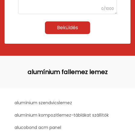
0/1000
Beküldés
alumínium fallemez lemez
alumínium szendvicslemez
alumínium kompozitlemez-táblákat szállítók
alucobond acm panel