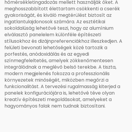
hőmérsékletingadozás mellett használják őket. A
meghosszabbított élettartam csökkenti a cserék
gyakoriságát, és kiváló megtérülést biztosít az
ingatlantulajdonosok számára. Az esztétikai
sokoldalúság lehetővé teszi, hogy az alumínium
elválasztó panelelem különféle építészeti
stílusokhoz és dizájnpreferenciákhoz illeszkedjen. A
felületi bevonati lehetőségek közé tartozik a
porfestés, anódoxidálás és az egyedi
színmegfeleltetés, amelyek zökkenőmentesen
integrálódnak a meglévő belső terekbe. A tiszta,
modern megjelenés fokozza a professzionális
környezetek minőségét, miközben megőrzi a
funkcionalitást. A tervezési rugalmasság kiterjed a
panelek konfigurációjára is, lehetővé téve olyan
kreatív építészeti megoldásokat, amelyeket a
hagyományos falak nem tudnak biztosítani.