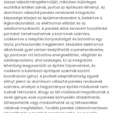
összes teljesítményjellemzőjét, miközben különleges
esztétikai értéket adnak, javítva az építészeti élményt. Az
alumínium válaszfal paneles rendszerek integrációs
képessége kiterjed az épületrendszerekre is, beleértve a
légkondicionálást, az elektromos ellátást és az
adatkommunikációt. A panelek előre tervezett hozzáférési
pontokat tartalmazhatnak a közművek számára,
csökkentve a telepítés bonyolultságát és biztosítva egy
tiszta, professzionális megjelenést. Moduláris elektromos
alkatrészek gyári szinten beépíthetők a panelrendszerbe,
így pontosan ott biztosítva energiaellátást, világítást és
adatkapcsolatot, ahol szükséges. Ez az integrációs
lehetőség leegyszerűsíti az építési folyamatokat, és
csökkenti a különböző építőipari szakmák közötti
koordinációs igényt. A jövőbeli adaptálhatóság egyedi
előnyt jelent az alumínium válaszfal paneles rendszerek
számára, amelyet a hagyományos építési módszerek nem
tudnak felmutatni. Ahogy az idő múlásával megváltoznak a
terek igényei, ezek a panelek könnyedén átalakíthatók,
áthelyezhetők vagy módosíthatók az új felhasználási
céloknak megfelelően. További panelek zökkenőmentesen