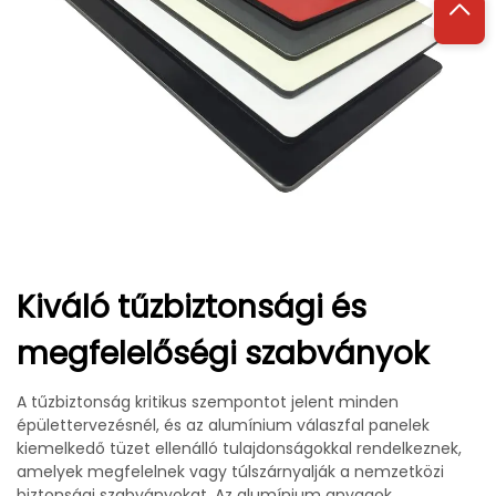
Kiváló tűzbiztonsági és
megfelelőségi szabványok
A tűzbiztonság kritikus szempontot jelent minden
épülettervezésnél, és az alumínium válaszfal panelek
kiemelkedő tüzet ellenálló tulajdonságokkal rendelkeznek,
amelyek megfelelnek vagy túlszárnyalják a nemzetközi
biztonsági szabványokat. Az alumínium anyagok