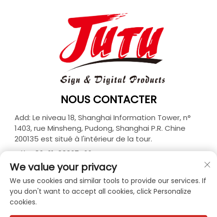
NOUS CONTACTER
Add: Le niveau 18, Shanghai Information Tower, n°
1403, rue Minsheng, Pudong, Shanghai P.R. Chine
200135 est situé à l'intérieur de la tour.
Tél. :
+86-21-33927426
We value your privacy
E-mail :
[email protected]
We use cookies and similar tools to provide our services. If
you don't want to accept all cookies, click Personalize
cookies.
Copyright © 2026 JUTU New Materials Technology
Limited Tous droits réservés. -
Politique de