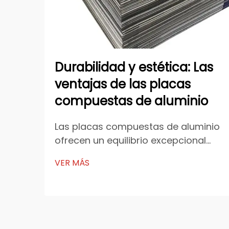
Durabilidad y estética: Las
ventajas de las placas
compuestas de aluminio
Las placas compuestas de aluminio
ofrecen un equilibrio excepcional
entre durabilidad y estética. Su
VER MÁS
avanzada composición de
materiales garantiza resistencia y
resiliencia, mientras que su
flexibilidad de diseño permite
aplicaciones creativas. Industrias