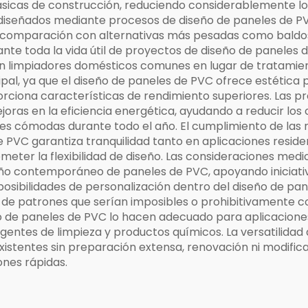
básicas de construcción, reduciendo considerablemente lo
 diseñados mediante procesos de diseño de paneles de PVC
n comparación con alternativas más pesadas como baldosa
e toda la vida útil de proyectos de diseño de paneles
n limpiadores domésticos comunes en lugar de tratamient
ipal, ya que el diseño de paneles de PVC ofrece estética
orciona características de rendimiento superiores. Las p
oras en la eficiencia energética, ayudando a reducir los 
es cómodas durante todo el año. El cumplimiento de las 
 PVC garantiza tranquilidad tanto en aplicaciones resi
meter la flexibilidad de diseño. Las consideraciones me
eño contemporáneo de paneles de PVC, apoyando iniciativas
posibilidades de personalización dentro del diseño de p
n de patrones que serían imposibles o prohibitivamente c
 de paneles de PVC lo hacen adecuado para aplicaciones 
entes de limpieza y productos químicos. La versatilidad 
xistentes sin preparación extensa, renovación ni modifica
nes rápidas.