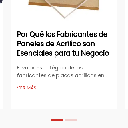
Por Qué los Fabricantes de
Paneles de Acrílico son
Esenciales para tu Negocio
El valor estratégico de los
fabricantes de placas acrílicas en el
crecimiento empresarial Garantizar
VER MÁS
la calidad y consistencia del
material Las personas que fabrican
placas acrílicas son realmente
importantes para mantener una
calidad y consistencia adecuadas