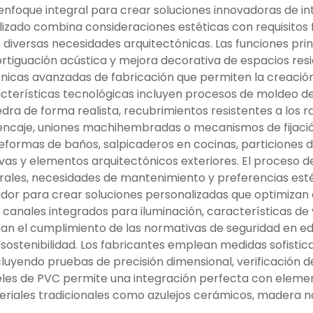
nfoque integral para crear soluciones innovadoras de inte
alizado combina consideraciones estéticas con requisitos
 diversas necesidades arquitectónicas. Las funciones pri
tiguación acústica y mejora decorativa de espacios reside
cas avanzadas de fabricación que permiten la creación 
cterísticas tecnológicas incluyen procesos de moldeo de
dra de forma realista, recubrimientos resistentes a los 
ncaje, uniones machihembradas o mecanismos de fijación
eformas de baños, salpicaderos en cocinas, particiones de 
ativas y elementos arquitectónicos exteriores. El proceso 
urales, necesidades de mantenimiento y preferencias est
nador para crear soluciones personalizadas que optimizan 
canales integrados para iluminación, características de 
zan el cumplimiento de las normativas de seguridad en edi
sostenibilidad. Los fabricantes emplean medidas sofistic
luyendo pruebas de precisión dimensional, verificación de
aneles de PVC permite una integración perfecta con elemen
riales tradicionales como azulejos cerámicos, madera na