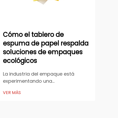
Cómo el tablero de
Aná
espuma de papel respalda
Re
soluciones de empaques
Pes
ecológicos
Ab
La industria del empaque está
El m
experimentando una
con
transformación significativa, ya que
ofr
VER MÁS
VER
las empresas priorizan cada vez
exc
más alternativas sostenibles a los
car
materiales tradicionales. En este
tecn
cambio hacia la responsabilidad
abe